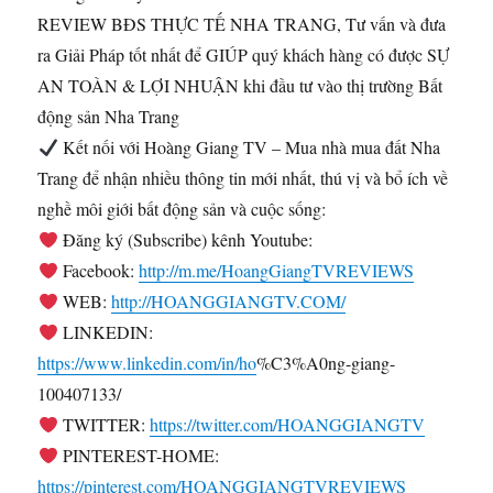
REVIEW BĐS THỰC
TẾ NHA TRANG, Tư vấn và đưa
ra Giải Pháp tốt nhất để GIÚP quý khách hàng có được SỰ
AN TOÀN & LỢI NHUẬN khi đầu tư vào thị trường Bất
động sản Nha Trang
Kết nối với Hoàng Giang TV – Mua nhà mua đất Nha
Trang để nhận nhiều thông tin mới nhất, thú vị và bổ ích về
nghề môi giới bất động sản và cuộc sống:
Đăng ký (Subscribe) kênh Youtube:
Facebook:
http://m.me/HoangGiangTVREVIEWS
WEB:
http://HOANGGIANGTV.COM/
LINKEDIN:
https://www.linkedin.com/in/ho
%C3%A0ng-giang-
100407133/
TWITTER:
https://twitter.com/HOANGGIANGTV
PINTEREST-HOME:
https://pinterest.com/HOANGGIANGTVREVIEWS