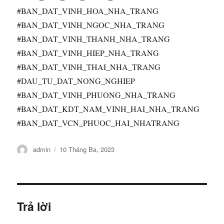
#BAN_DAT_VINH_HOA_NHA_TRANG
#BAN_DAT_VINH_NGOC_NHA_TRANG
#BAN_DAT_VINH_THANH_NHA_TRANG
#BAN_DAT_VINH_HIEP_NHA_TRANG
#BAN_DAT_VINH_THAI_NHA_TRANG
#DAU_TU_DAT_NONG_NGHIEP
#BAN_DAT_VINH_PHUONG_NHA_TRANG
#BAN_DAT_KDT_NAM_VINH_HAI_NHA_TRANG
#BAN_DAT_VCN_PHUOC_HAI_NHATRANG
Tác
Đăng
admin
10 Tháng Ba, 2023
giả
vào
ngày
Trả lời