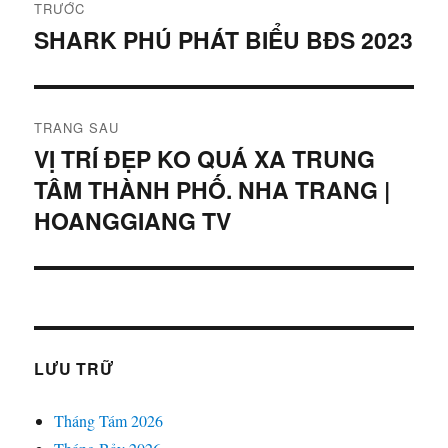
TRƯỚC
hướng
SHARK PHÚ PHÁT BIỂU BĐS 2023
Bài
viết
bài
trước:
viết
TRANG SAU
VỊ TRÍ ĐẸP KO QUÁ XA TRUNG
Bài
TÂM THÀNH PHỐ. NHA TRANG |
tiếp
theo:
HOANGGIANG TV
LƯU TRỮ
Tháng Tám 2026