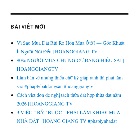
GIANG
TV
BÀI VIẾT MỚI
Vì Sao Mua Đất Rủi Ro Hơn Mua Ôtô? — Góc Khuất
Ít Người Nói Đến | HOANGGIANG TV
90% NGƯỜI MUA CHUNG CƯ ĐANG HIỂU SAI |
HOANGGIANGTV
Làm bản vẽ nhưng thiếu chữ ký giáp ranh thì phải làm
sao #phaplybatdongsan #hoanggiangtv
Cách viết đơn đề nghị tách thửa đát hợp thửa đất năm
2026 | HOANGGIANG TV
3 VIỆC ” BẮT BUỘC ” PHẢI LÀM KHI ĐI MUA
NHÀ ĐẤT | HOÀNG GIANG TV #phaplynhadat