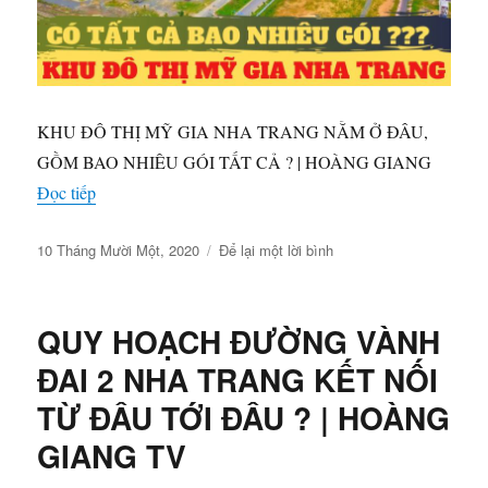
KHU ĐÔ THỊ MỸ GIA NHA TRANG NẰM Ở ĐÂU,
GỒM BAO NHIÊU GÓI TẤT CẢ ? | HOÀNG GIANG
“KHU ĐÔ THỊ MỸ GIA NHA TRANG NẰM Ở ĐÂU,
Đọc tiếp
Đăng
ở
10 Tháng Mười Một, 2020
Để lại một lời bình
vào
KHU
ngày
ĐÔ
THỊ
QUY HOẠCH ĐƯỜNG VÀNH
MỸ
GIA
ĐAI 2 NHA TRANG KẾT NỐI
NHA
TỪ ĐÂU TỚI ĐÂU ? | HOÀNG
TRANG
NẰM
GIANG TV
Ở
ĐÂU,