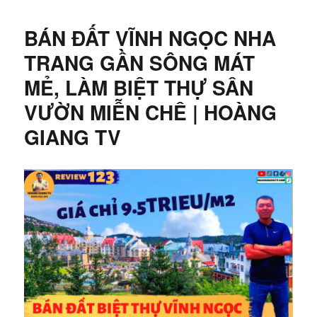
ngày
ĐẤT
VĨNH
BÁN ĐẤT VĨNH NGỌC NHA
PHƯƠNG
NHA
TRANG GẦN SÔNG MÁT
TRANG
MẺ, LÀM BIỆT THỰ SÂN
(LỜI
TỪ
VƯỜN MIỄN CHÊ | HOÀNG
KHI
MUA
GIANG TV
)
|
HOÀNG
GIANG
TV