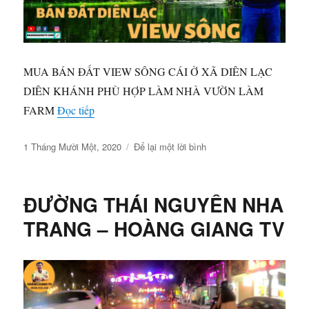
MUA BÁN ĐẤT VIEW SÔNG CÁI Ở XÃ DIÊN LẠC
DIÊN KHÁNH PHÙ HỢP LÀM NHÀ VƯỜN LÀM
“DIÊN LẠC DIÊN KHÁNH CÒN SÓT LẠI 1 
FARM
Đọc tiếp
Đăng
ở
1 Tháng Mười Một, 2020
Để lại một lời bình
vào
DIÊN
ngày
LẠC
DIÊN
ĐƯỜNG THÁI NGUYÊN NHA
KHÁNH
CÒN
TRANG – HOÀNG GIANG TV
SÓT
LẠI
1
LÔ
ĐẤT
VIEW