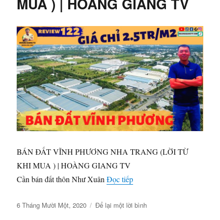
MUA ) | HOÀNG GIANG TV
1
LÔ
NGANG
8M
GIÁ
CHỈ
1TY298TRIEU
|
HOÀNG
GIANG
TV
BÁN ĐẤT VĨNH PHƯƠNG NHA TRANG (LỜI TỪ
KHI MUA ) | HOÀNG GIANG TV
“BÁN ĐẤT VĨNH PHƯƠN
Cần bán đất thôn Như Xuân
Đọc tiếp
Đăng
ở
6 Tháng Mười Một, 2020
Để lại một lời bình
vào
BÁN