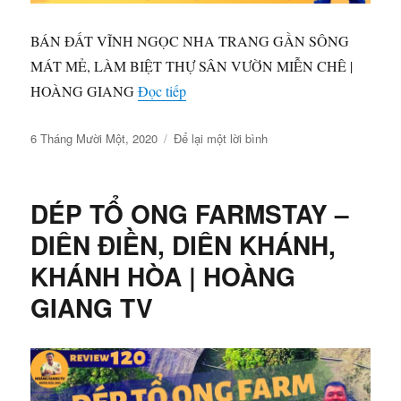
BÁN ĐẤT VĨNH NGỌC NHA TRANG GẦN SÔNG
MÁT MẺ, LÀM BIỆT THỰ SÂN VƯỜN MIỄN CHÊ |
“BÁN ĐẤT VĨNH NGỌC NHA TR
HOÀNG GIANG
Đọc tiếp
Đăng
ở
6 Tháng Mười Một, 2020
Để lại một lời bình
vào
BÁN
ngày
ĐẤT
VĨNH
DÉP TỔ ONG FARMSTAY –
NGỌC
NHA
DIÊN ĐIỀN, DIÊN KHÁNH,
TRANG
KHÁNH HÒA | HOÀNG
GẦN
SÔNG
GIANG TV
MÁT
MẺ,
LÀM
BIỆT
THỰ
SÂN