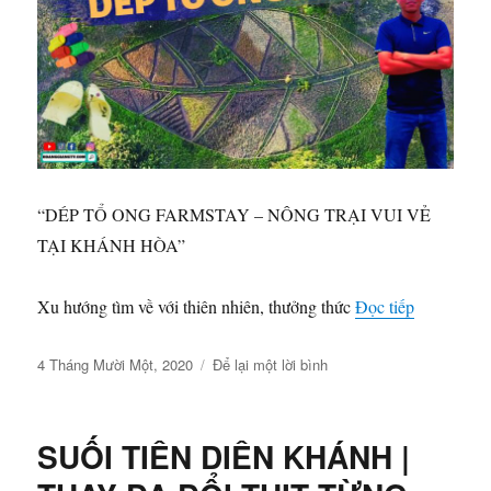
VƯỜN
MIỄN
CHÊ
|
HOÀNG
GIANG
TV
“DÉP TỔ ONG FARMSTAY – NÔNG TRẠI VUI VẺ
TẠI KHÁNH HÒA”
“DÉP TỔ
Xu hướng tìm về với thiên nhiên, thưởng thức
Đọc tiếp
Đăng
ở
4 Tháng Mười Một, 2020
Để lại một lời bình
vào
DÉP
ngày
TỔ
ONG
SUỐI TIÊN DIÊN KHÁNH |
FARMSTAY
–