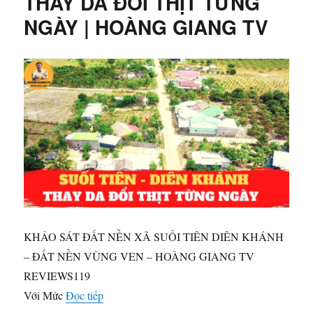
THAY DA ĐỔI THỊT TỪNG
DIÊN
NGÀY | HOÀNG GIANG TV
ĐIỀN,
DIÊN
KHÁNH,
KHÁNH
HÒA
|
HOÀNG
GIANG
TV
KHẢO SÁT ĐẤT NỀN XÃ SUỐI TIÊN DIÊN KHÁNH
– ĐẤT NỀN VÙNG VEN – HOÀNG GIANG TV
REVIEWS119
“SUỐI TIÊN DIÊN KHÁNH | THAY DA Đ
Với Mức
Đọc tiếp