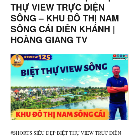
ĐAI
THỰ VIEW TRỰC DIỆN
2
SÔNG – KHU ĐÔ THỊ NAM
NHA
TRANG
SÔNG CÁI DIÊN KHÁNH |
KẾT
NỐI
HOÀNG GIANG TV
TỪ
ĐÂU
TỚI
ĐÂU
?
|
HOÀNG
GIANG
TV
#SHORTS SIÊU ĐẸP BIỆT THỰ VIEW TRỰC DIỆN