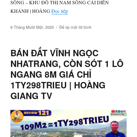
SÔNG – KHU ĐÔ THỊ NAM SÔNG CÁI DIÊN
“#SHORTS SIÊU ĐẸP BIỆT TH
KHÁNH | HOÀNG
Đọc tiếp
Đăng
ở
9 Tháng Mười Một, 2020
Để lại một lời bình
vào
#SHORTS
ngày
SIÊU
ĐẸP
BÁN ĐẤT VĨNH NGỌC
BIỆT
THỰ
NHATRANG, CÒN SÓT 1 LÔ
VIEW
NGANG 8M GIÁ CHỈ
TRỰC
DIỆN
1TY298TRIEU | HOÀNG
SÔNG
–
GIANG TV
KHU
ĐÔ
THỊ
NAM
SÔNG
CÁI
DIÊN