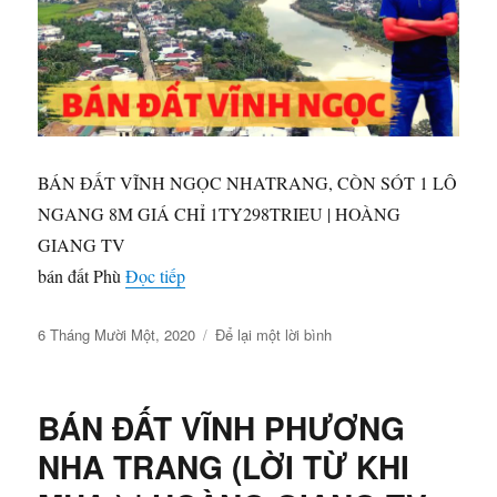
KHÁNH
|
HOÀNG
GIANG
TV
BÁN ĐẤT VĨNH NGỌC NHATRANG, CÒN SÓT 1 LÔ
NGANG 8M GIÁ CHỈ 1TY298TRIEU | HOÀNG
GIANG TV
“BÁN ĐẤT VĨNH NGỌC NHATRANG, C
bán đất Phù
Đọc tiếp
Đăng
ở
6 Tháng Mười Một, 2020
Để lại một lời bình
vào
BÁN
ngày
ĐẤT
VĨNH
BÁN ĐẤT VĨNH PHƯƠNG
NGỌC
NHATRANG,
NHA TRANG (LỜI TỪ KHI
CÒN
SÓT