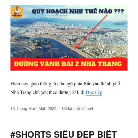
GỒM
BAO
NHIÊU
GÓI
TẤT
CẢ
?
|
HOÀNG
GIANG
TV
Hiện nay, giao thông từ cửa ngõ phía Bắc vào thành phố
“QUY HOẠCH Đ
Nha Trang chủ yếu theo đường 2/4, đi
Đọc tiếp
Đăng
ở
10 Tháng Mười Một, 2020
Để lại một lời bình
vào
QUY
ngày
HOẠCH
ĐƯỜNG
#SHORTS SIÊU ĐẸP BIỆT
VÀNH