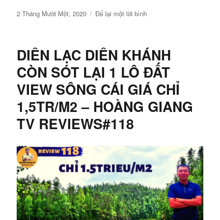
Đăng
ở
2 Tháng Mười Một, 2020
Để lại một lời bình
vào
SUỐI
ngày
TIÊN
DIÊN
DIÊN LẠC DIÊN KHÁNH
KHÁNH
|
CÒN SÓT LẠI 1 LÔ ĐẤT
THAY
VIEW SÔNG CÁI GIÁ CHỈ
DA
ĐỔI
1,5TR/M2 – HOÀNG GIANG
THỊT
TỪNG
TV REVIEWS#118
NGÀY
|
HOÀNG
GIANG
TV