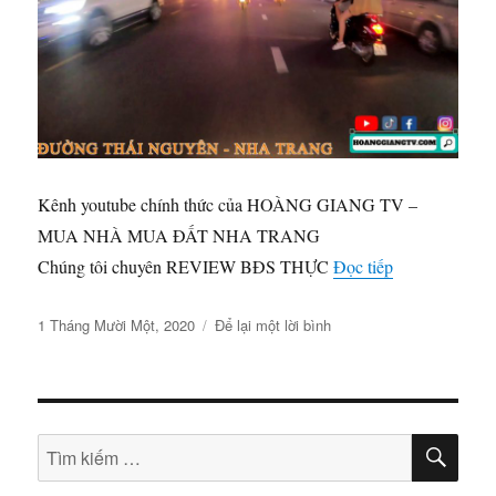
SÔNG
CÁI
GIÁ
CHỈ
1,5TR/M2
–
HOÀNG
GIANG
Kênh youtube chính thức của HOÀNG GIANG TV –
TV
REVIEWS#118
MUA NHÀ MUA ĐẤT NHA TRANG
“ĐƯỜNG TH
Chúng tôi chuyên REVIEW BĐS THỰC
Đọc tiếp
Đăng
ở
1 Tháng Mười Một, 2020
Để lại một lời bình
vào
ĐƯỜNG
ngày
THÁI
NGUYÊN
NHA
TÌM
TRANG
Tìm
KIẾ
–
kiếm:
HOÀNG