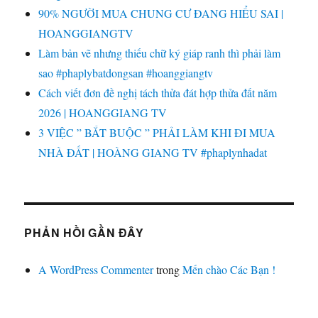
90% NGƯỜI MUA CHUNG CƯ ĐANG HIỂU SAI |
HOANGGIANGTV
Làm bản vẽ nhưng thiếu chữ ký giáp ranh thì phải làm
sao #phaplybatdongsan #hoanggiangtv
Cách viết đơn đề nghị tách thửa đát hợp thửa đất năm
2026 | HOANGGIANG TV
3 VIỆC ” BẮT BUỘC ” PHẢI LÀM KHI ĐI MUA
NHÀ ĐẤT | HOÀNG GIANG TV #phaplynhadat
PHẢN HỒI GẦN ĐÂY
A WordPress Commenter
trong
Mến chào Các Bạn !