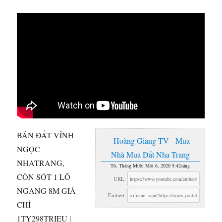
BÁN ĐẤT VĨNH
Hoàng Giang TV - Mua
NGỌC
Nhà Mua Đất Nha Trang
NHATRANG,
T6, Tháng Mười Một 6, 2020 5:42sáng
CÒN SÓT 1 LÔ
URL:
NGANG 8M GIÁ
Embed:
CHỈ
1TY298TRIEU |