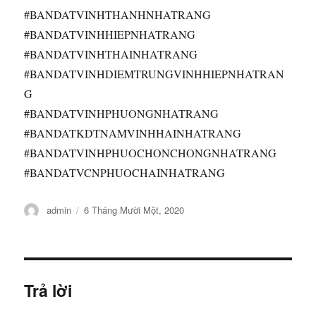
#BANDATVINHTHANHNHATRANG
#BANDATVINHHIEPNHATRANG
#BANDATVINHTHAINHATRANG
#BANDATVINHDIEMTRUNGVINHHIEPNHATRAN
G
#BANDATVINHPHUONGNHATRANG
#BANDATKDTNAMVINHHAINHATRANG
#BANDATVINHPHUOCHONCHONGNHATRANG
#BANDATVCNPHUOCHAINHATRANG
Tác
Đăng
admin
6 Tháng Mười Một, 2020
giả
vào
ngày
Trả lời