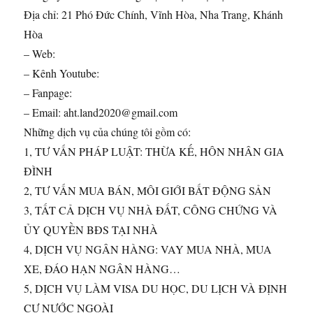
Địa chỉ: 21 Phó Đức Chính, Vĩnh Hòa, Nha Trang, Khánh
Hòa
– Web:
– Kênh Youtube:
– Fanpage:
– Email: aht.land2020@gmail.com
Những dịch vụ của chúng tôi gồm có:
1, TƯ VẤN PHÁP LUẬT: THỪA KẾ, HÔN NHÂN GIA
ĐÌNH
2, TƯ VẤN MUA BÁN, MÔI GIỚI BẤT ĐỘNG SẢN
3, TẤT CẢ DỊCH VỤ NHÀ ĐẤT, CÔNG CHỨNG VÀ
ỦY QUYỀN BĐS TẠI NHÀ
4, DỊCH VỤ NGÂN HÀNG: VAY MUA NHÀ, MUA
XE, ĐÁO HẠN NGÂN HÀNG…
5, DỊCH VỤ LÀM VISA DU HỌC, DU LỊCH VÀ ĐỊNH
CƯ NƯỚC NGOÀI