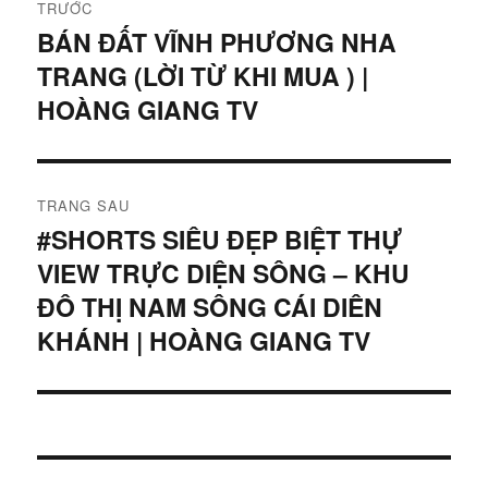
TRƯỚC
hướng
BÁN ĐẤT VĨNH PHƯƠNG NHA
Bài
TRANG (LỜI TỪ KHI MUA ) |
viết
bài
trước:
HOÀNG GIANG TV
viết
TRANG SAU
#SHORTS SIÊU ĐẸP BIỆT THỰ
Bài
VIEW TRỰC DIỆN SÔNG – KHU
tiếp
theo:
ĐÔ THỊ NAM SÔNG CÁI DIÊN
KHÁNH | HOÀNG GIANG TV