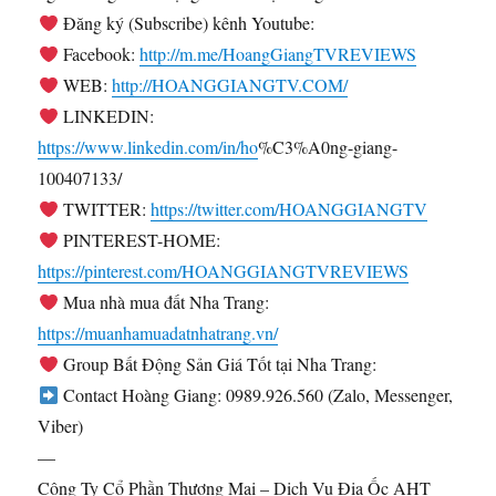
Đăng ký (Subscribe) kênh Youtube:
Facebook:
http://m.me/HoangGiangTVREVIEWS
WEB:
http://HOANGGIANGTV.COM/
LINKEDIN:
https://www.linkedin.com/in/ho
%C3%A0ng-giang-
100407133/
TWITTER:
https://twitter.com/HOANGGIANGTV
PINTEREST-HOME:
https://pinterest.com/HOANGGIANGTVREVIEWS
Mua nhà mua đất Nha Trang:
https://muanhamuadatnhatrang.vn/
Group Bất Động Sản Giá Tốt tại Nha Trang:
Contact Hoàng Giang: 0989.926.560 (Zalo, Messenger,
Viber)
—
Công Ty Cổ Phần Thương Mại – Dịch Vụ Địa Ốc AHT