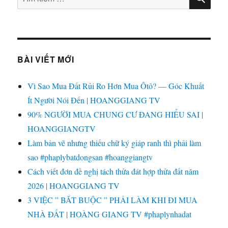
kiếm:
BÀI VIẾT MỚI
Vì Sao Mua Đất Rủi Ro Hơn Mua Ôtô? — Góc Khuất
Ít Người Nói Đến | HOANGGIANG TV
90% NGƯỜI MUA CHUNG CƯ ĐANG HIỂU SAI |
HOANGGIANGTV
Làm bản vẽ nhưng thiếu chữ ký giáp ranh thì phải làm
sao #phaplybatdongsan #hoanggiangtv
Cách viết đơn đề nghị tách thửa đát hợp thửa đất năm
2026 | HOANGGIANG TV
3 VIỆC ” BẮT BUỘC ” PHẢI LÀM KHI ĐI MUA
NHÀ ĐẤT | HOÀNG GIANG TV #phaplynhadat