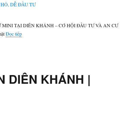
 MINI TẠI DIÊN KHÁNH – CƠ HỘI ĐẦU TƯ VÀ AN CƯ
“BÁN ĐẤT THỔ CƯ DIÊN KHÁNH – DIỆN TÍCH NH
mặt
Đọc tiếp
N DIÊN KHÁNH |