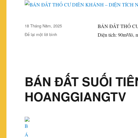
Đăng
18 Tháng Năm, 2025
BÁN ĐẤT THỔ CƯ
vào
ở
Để lại một lời bình
Diện tích: 90m²/lô, 
ngày
BÁN
ĐẤT
THỔ
CƯ
DIÊN
KHÁNH
BÁN ĐẤT SUỐI TIÊ
–
DIỆN
HOANGGIANGTV
TÍCH
NHỎ,
DỄ
ĐẦU
TƯ