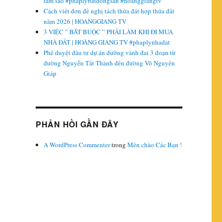
làm sao #phaplybatdongsan #hoanggiangtv
Cách viết đơn đề nghị tách thửa đát hợp thửa đất
năm 2026 | HOANGGIANG TV
3 VIỆC ” BẮT BUỘC ” PHẢI LÀM KHI ĐI MUA
NHÀ ĐẤT | HOÀNG GIANG TV #phaplynhadat
Phê duyệt đầu tư dự án đường vành đai 3 đoạn từ
Ỏ, DỄ ĐẦU TƯ”
đường Nguyễn Tất Thành đến đường Võ Nguyên
Giáp
PHẢN HỒI GẦN ĐÂY
A WordPress Commenter
trong
Mến chào Các Bạn !