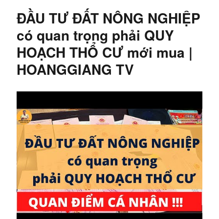
BĐS
ĐẦU TƯ ĐẤT NÔNG NGHIỆP
từ
3
có quan trọng phải QUY
–
HOẠCH THỔ CƯ mới mua |
5
năm
HOANGGIANG TV
SẼ
mang
lại
LỢI
NHUẬN
CAO
|
HOANGGIANG
TV