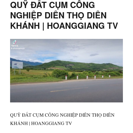
QUỸ ĐẤT CỤM CÔNG
XIỂN
VĨNH
NGHIỆP DIÊN THỌ DIÊN
PHƯƠNG
KHÁNH | HOANGGIANG TV
GẦN
TRƯỜNG
LÁI,
GIÁ
450
TRIỆU
|
HOANGGIANG
TV
QUỸ ĐẤT CỤM CÔNG NGHIỆP DIÊN THỌ DIÊN
KHÁNH | HOANGGIANG TV