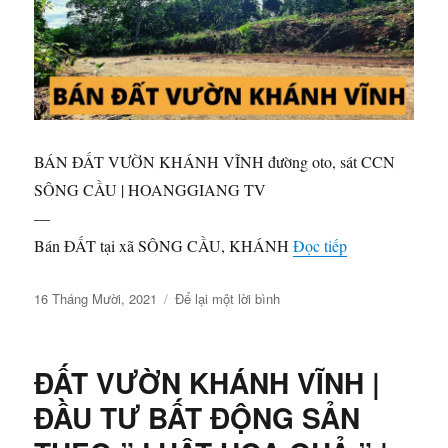
TV
BÁN ĐẤT VƯỜN KHÁNH VĨNH đường oto, sát CCN
SÔNG CẦU | HOANGGIANG TV
—
“BÁN ĐẤT VƯ
Bán ĐẤT tại xã SÔNG CẦU, KHÁNH
Đọc tiếp
Đăng
ở
16 Tháng Mười, 2021
Để lại một lời bình
vào
BÁN
ngày
ĐẤT
VƯỜN
ĐẤT VƯỜN KHÁNH VĨNH |
KHÁNH
VĨNH
ĐẦU TƯ BẤT ĐỘNG SẢN
đường
oto,