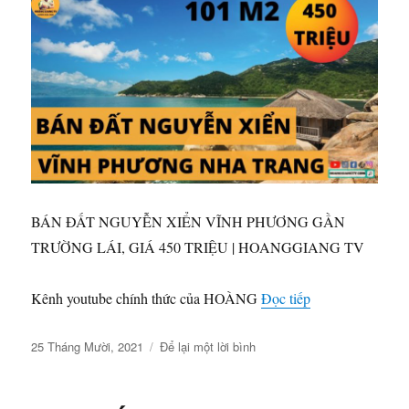
THỔ
CƯ
mới
mua
|
HOANGGIANG
TV
BÁN ĐẤT NGUYỄN XIỂN VĨNH PHƯƠNG GẦN
TRƯỜNG LÁI, GIÁ 450 TRIỆU | HOANGGIANG TV
“BÁN ĐẤT NG
Kênh youtube chính thức của HOÀNG
Đọc tiếp
Đăng
ở
25 Tháng Mười, 2021
Để lại một lời bình
vào
BÁN
ngày
ĐẤT
NGUYỄN