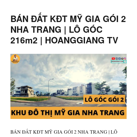
ngày
ĐẤT
CAM
BÁN ĐẤT KĐT MỸ GIA GÓI 2
HẢI
TÂY
NHA TRANG | LÔ GÓC
CAM
216m2 | HOANGGIANG TV
LÂM
SÁT
QUỐC
LỘ
1A|
HOANGGIANG
TV
BÁN ĐẤT KĐT MỸ GIA GÓI 2 NHA TRANG | LÔ