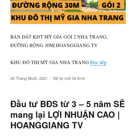
BÁN ĐẤT KĐT MỸ GIA GÓI 2 NHA TRANG,
ĐƯỜNG RỘNG 30M| HOANGGIANG TV
“BÁN ĐẤT K
KHU ĐÔ THỊ MỸ GIA NHA TRANG
Đọc tiếp
Đăng
ở
28 Tháng Mười, 2021
Để lại một lời bình
vào
BÁN
ngày
ĐẤT
KĐT
Đầu tư BĐS từ 3 – 5 năm SẼ
MỸ
GIA
mang lại LỢI NHUẬN CAO |
GÓI
HOANGGIANG TV
2
NHA
TRANG,