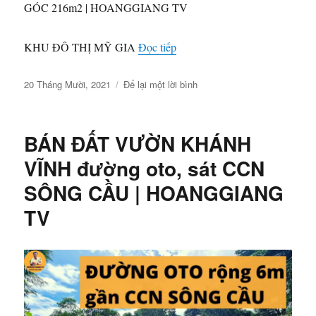
GÓC 216m2 | HOANGGIANG TV
“BÁN ĐẤT KĐT MỸ GIA GÓ
KHU ĐÔ THỊ MỸ GIA
Đọc tiếp
Đăng
ở
20 Tháng Mười, 2021
Để lại một lời bình
vào
BÁN
ngày
ĐẤT
KĐT
BÁN ĐẤT VƯỜN KHÁNH
MỸ
GIA
VĨNH đường oto, sát CCN
GÓI
SÔNG CẦU | HOANGGIANG
2
NHA
TV
TRANG
|
LÔ
GÓC
216m2
|
HOANGGIANG