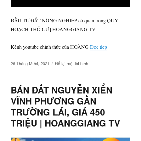
ĐẦU TƯ ĐẤT NÔNG NGHIỆP có quan trọng QUY
HOẠCH THỔ CƯ | HOANGGIANG TV
“ĐẦU TƯ ĐẤT 
Kênh youtube chính thức của HOÀNG
Đọc tiếp
Đăng
ở
26 Tháng Mười, 2021
Để lại một lời bình
vào
ĐẦU
ngày
TƯ
ĐẤT
BÁN ĐẤT NGUYỄN XIỂN
NÔNG
NGHIỆP
VĨNH PHƯƠNG GẦN
có
TRƯỜNG LÁI, GIÁ 450
quan
trọng
TRIỆU | HOANGGIANG TV
phải
QUY
HOẠCH