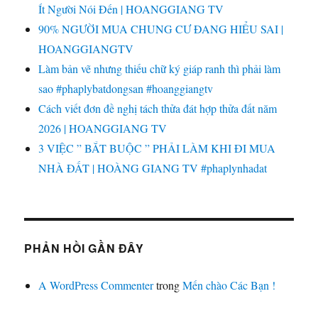
Ít Người Nói Đến | HOANGGIANG TV
90% NGƯỜI MUA CHUNG CƯ ĐANG HIỂU SAI |
HOANGGIANGTV
Làm bản vẽ nhưng thiếu chữ ký giáp ranh thì phải làm
sao #phaplybatdongsan #hoanggiangtv
Cách viết đơn đề nghị tách thửa đát hợp thửa đất năm
2026 | HOANGGIANG TV
3 VIỆC ” BẮT BUỘC ” PHẢI LÀM KHI ĐI MUA
NHÀ ĐẤT | HOÀNG GIANG TV #phaplynhadat
PHẢN HỒI GẦN ĐÂY
A WordPress Commenter
trong
Mến chào Các Bạn !