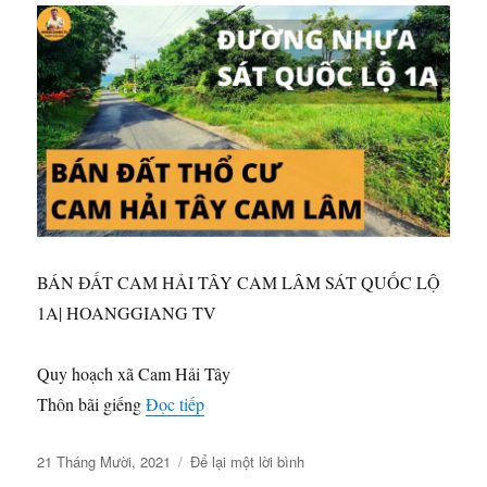
NGUYÊN
Khánh
Hòa
–
Buôn
Ma
Thuột|
HOANGGIANG
TV
BÁN ĐẤT CAM HẢI TÂY CAM LÂM SÁT QUỐC LỘ
1A| HOANGGIANG TV
Quy hoạch xã Cam Hải Tây
“BÁN ĐẤT CAM HẢI TÂY CAM LÂ
Thôn bãi giếng
Đọc tiếp
Đăng
ở
21 Tháng Mười, 2021
Để lại một lời bình
vào
BÁN