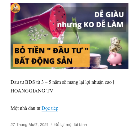
ĐƯỜNG
RỘNG
30M|
HOANGGIANG
TV
Đầu tư BĐS từ 3 – 5 năm sẽ mang lại lợi nhuận cao |
HOANGGIANG TV
“Đầu tư BĐS từ 3 – 5 năm SẼ mang
Một nhà đầu tư
Đọc tiếp
Đăng
ở
27 Tháng Mười, 2021
Để lại một lời bình
vào
Đầu
ngày
tư