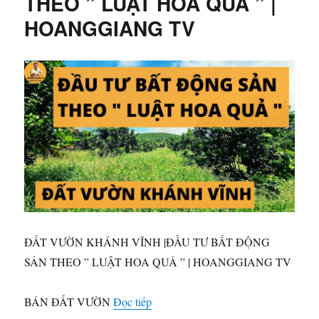
THEO ” LUẬT HOA QUẢ ” |
sát
HOANGGIANG TV
CCN
SÔNG
CẦU
|
HOANGGIANG
TV
ĐẤT VƯỜN KHÁNH VĨNH |ĐẦU TƯ BẤT ĐỘNG
SẢN THEO ” LUẬT HOA QUẢ ” | HOANGGIANG TV
“ĐẤT VƯỜN KHÁNH VĨNH |ĐẦU
BÁN ĐẤT VƯỜN
Đọc tiếp