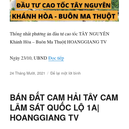
Thống nhất phương án đầu tư cao tốc TÂY NGUYÊN
Khánh Hòa – Buôn Ma Thuột| HOANGGIANG TV
“Thống nhất phương án đầu tư
Ngày 23/10, UBND
Đọc tiếp
Đăng
ở
24 Tháng Mười, 2021
Để lại một lời bình
vào
Thống
ngày
nhất
phương
BÁN ĐẤT CAM HẢI TÂY CAM
án
đầu
LÂM SÁT QUỐC LỘ 1A|
tư
HOANGGIANG TV
cao
tốc
TÂY