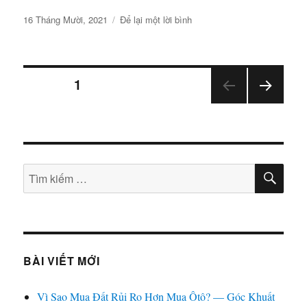
Đăng
ở
16 Tháng Mười, 2021
Để lại một lời bình
vào
ĐẤT
ngày
VƯỜN
KHÁNH
Điều
VĨNH
TRANG
1
|
ĐẦU
TRA
hướng
TƯ
NG
BẤT
TIẾP
bài
ĐỘNG
SẢN
TÌM
Tìm
viết
THEO
KIẾ
kiếm:
”
LUẬT
HOA
QUẢ
”
BÀI VIẾT MỚI
|
HOANGGIANG
TV
Vì Sao Mua Đất Rủi Ro Hơn Mua Ôtô? — Góc Khuất