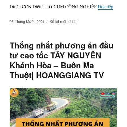
“QUỸ 
Dự án CCN Diên Thọ ( CỤM CÔNG NGHIỆP
Đọc tiếp
Đăng
ở
25 Tháng Mười, 2021
Để lại một lời bình
vào
QUỸ
ngày
ĐẤT
CỤM
Thống nhất phương án đầu
CÔNG
NGHIỆP
tư cao tốc TÂY NGUYÊN
DIÊN
Khánh Hòa – Buôn Ma
THỌ
DIÊN
Thuột| HOANGGIANG TV
KHÁNH
|
HOANGGIANG
TV