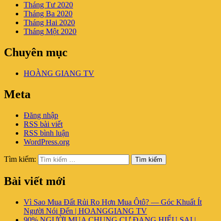
Tháng Tư 2020
Tháng Ba 2020
Tháng Hai 2020
Tháng Một 2020
Chuyên mục
HOÀNG GIANG TV
Meta
Đăng nhập
RSS bài viết
RSS bình luận
WordPress.org
Tìm kiếm:
Tìm kiếm
Bài viết mới
Vì Sao Mua Đất Rủi Ro Hơn Mua Ôtô? — Góc Khuất Ít
Người Nói Đến | HOANGGIANG TV
90% NGƯỜI MUA CHUNG CƯ ĐANG HIỂU SAI |