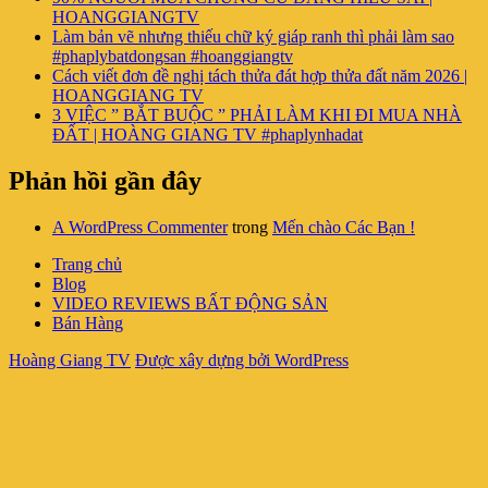
HOANGGIANGTV
Làm bản vẽ nhưng thiếu chữ ký giáp ranh thì phải làm sao
#phaplybatdongsan #hoanggiangtv
Cách viết đơn đề nghị tách thửa đát hợp thửa đất năm 2026 |
HOANGGIANG TV
3 VIỆC ” BẮT BUỘC ” PHẢI LÀM KHI ĐI MUA NHÀ
ĐẤT | HOÀNG GIANG TV #phaplynhadat
Phản hồi gần đây
A WordPress Commenter
trong
Mến chào Các Bạn !
Trang chủ
Blog
VIDEO REVIEWS BẤT ĐỘNG SẢN
Bán Hàng
Hoàng Giang TV
Được xây dựng bởi WordPress