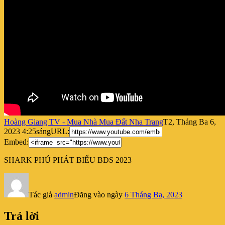
Hoàng Giang TV - Mua Nhà Mua Đất Nha Trang
T2, Tháng Ba 6,
2023 4:25sáng
URL:
Embed:
SHARK PHÚ PHÁT BIỂU BĐS 2023
Tác giả
admin
Đăng vào ngày
6 Tháng Ba, 2023
Trả lời