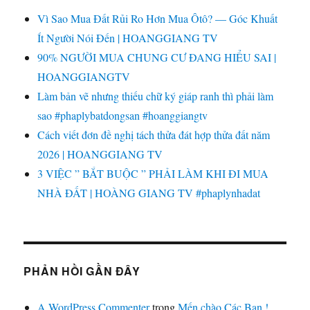
Vì Sao Mua Đất Rủi Ro Hơn Mua Ôtô? — Góc Khuất
Ít Người Nói Đến | HOANGGIANG TV
90% NGƯỜI MUA CHUNG CƯ ĐANG HIỂU SAI |
HOANGGIANGTV
Làm bản vẽ nhưng thiếu chữ ký giáp ranh thì phải làm
sao #phaplybatdongsan #hoanggiangtv
Cách viết đơn đề nghị tách thửa đát hợp thửa đất năm
2026 | HOANGGIANG TV
3 VIỆC ” BẮT BUỘC ” PHẢI LÀM KHI ĐI MUA
NHÀ ĐẤT | HOÀNG GIANG TV #phaplynhadat
PHẢN HỒI GẦN ĐÂY
A WordPress Commenter
trong
Mến chào Các Bạn !