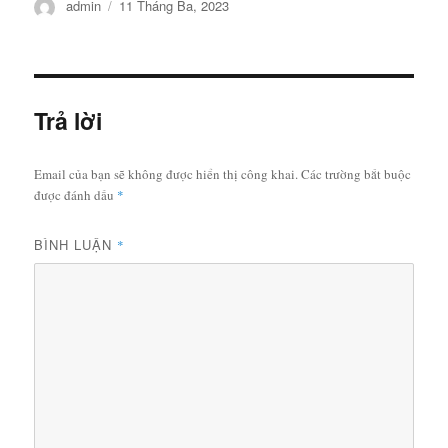
Tác
Đăng
admin
11 Tháng Ba, 2023
giả
vào
ngày
Trả lời
Email của bạn sẽ không được hiển thị công khai.
Các trường bắt buộc
được đánh dấu
*
BÌNH LUẬN
*