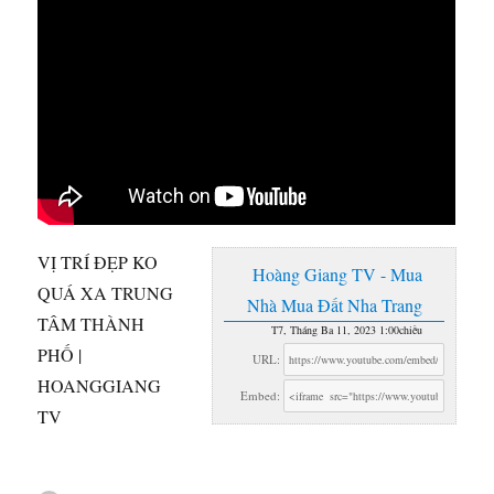
VỊ TRÍ ĐẸP KO
Hoàng Giang TV - Mua
QUÁ XA TRUNG
Nhà Mua Đất Nha Trang
TÂM THÀNH
T7, Tháng Ba 11, 2023 1:00chiều
PHỐ |
URL:
HOANGGIANG
Embed:
TV