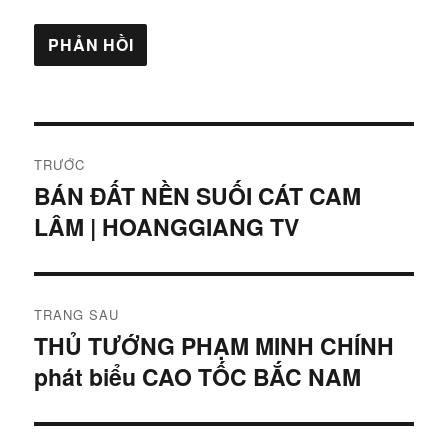
Điều
TRƯỚC
hướng
BÁN ĐẤT NỀN SUỐI CÁT CAM
Bài
LÂM | HOANGGIANG TV
viết
bài
trước:
viết
TRANG SAU
THỦ TƯỚNG PHẠM MINH CHÍNH
Bài
phát biểu CAO TỐC BẮC NAM
tiếp
theo: