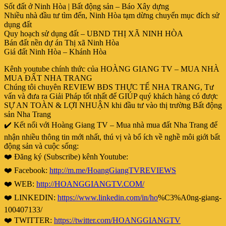
Sốt đất ở Ninh Hòa | Bất động sản – Báo Xây dựng
Nhiều nhà đầu tư tìm đến, Ninh Hòa tạm dừng chuyển mục đích sử
dụng đất
Quy hoạch sử dụng đất – UBND THỊ XÃ NINH HÒA
Bán đất nền dự án Thị xã Ninh Hòa
Giá đất Ninh Hòa – Khánh Hòa
Kênh youtube chính thức của HOÀNG GIANG TV – MUA NHÀ
MUA ĐẤT NHA TRANG
Chúng tôi chuyên REVIEW BĐS THỰC TẾ NHA TRANG, Tư
vấn và đưa ra Giải Pháp tốt nhất để GIÚP quý khách hàng có được
SỰ AN TOÀN & LỢI NHUẬN khi đầu tư vào thị trường Bất động
sản Nha Trang
✔️ Kết nối với Hoàng Giang TV – Mua nhà mua đất Nha Trang để
nhận nhiều thông tin mới nhất, thú vị và bổ ích về nghề môi giới bất
động sản và cuộc sống:
❤️ Đăng ký (Subscribe) kênh Youtube:
❤️ Facebook:
http://m.me/HoangGiangTVREVIEWS
❤️ WEB:
http://HOANGGIANGTV.COM/
❤️ LINKEDIN:
https://www.linkedin.com/in/ho
%C3%A0ng-giang-
100407133/
❤️ TWITTER:
https://twitter.com/HOANGGIANGTV