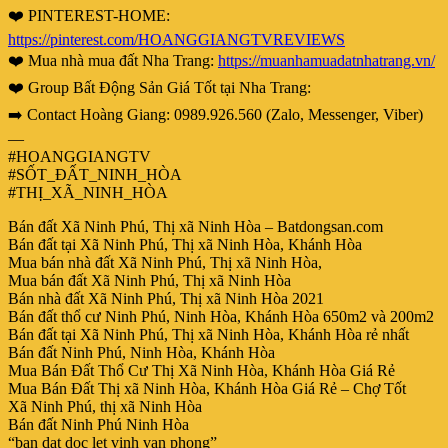
❤️ PINTEREST-HOME:
https://pinterest.com/HOANGGIANGTVREVIEWS
❤️ Mua nhà mua đất Nha Trang:
https://muanhamuadatnhatrang.vn/
❤️ Group Bất Động Sản Giá Tốt tại Nha Trang:
➡️ Contact Hoàng Giang: 0989.926.560 (Zalo, Messenger, Viber)
—
#HOANGGIANGTV
#SỐT_ĐẤT_NINH_HÒA
#THỊ_XÃ_NINH_HÒA
Bán đất Xã Ninh Phú, Thị xã Ninh Hòa – Batdongsan.com
Bán đất tại Xã Ninh Phú, Thị xã Ninh Hòa, Khánh Hòa
Mua bán nhà đất Xã Ninh Phú, Thị xã Ninh Hòa,
Mua bán đất Xã Ninh Phú, Thị xã Ninh Hòa
Bán nhà đất Xã Ninh Phú, Thị xã Ninh Hòa 2021
Bán đất thổ cư Ninh Phú, Ninh Hòa, Khánh Hòa 650m2 và 200m2
Bán đất tại Xã Ninh Phú, Thị xã Ninh Hòa, Khánh Hòa rẻ nhất
Bán đất Ninh Phú, Ninh Hòa, Khánh Hòa
Mua Bán Đất Thổ Cư Thị Xã Ninh Hòa, Khánh Hòa Giá Rẻ
Mua Bán Đất Thị xã Ninh Hòa, Khánh Hòa Giá Rẻ – Chợ Tốt
Xã Ninh Phú, thị xã Ninh Hòa
Bán đất Ninh Phú Ninh Hòa
“ban dat doc let vinh van phong”