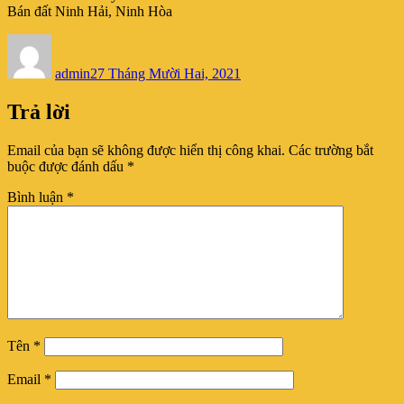
Bán đất Ninh Hải, Ninh Hòa
Tác
Đăng
giả
vào
admin
ngày
27 Tháng Mười Hai, 2021
Trả lời
Email của bạn sẽ không được hiển thị công khai.
Các trường bắt
buộc được đánh dấu
*
Bình luận
*
Tên
*
Email
*