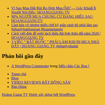
Vì Sao Mua Đất Rủi Ro Hơn Mua Ôtô? — Góc Khuất Ít
Người Nói Đến | HOANGGIANG TV
90% NGƯỜI MUA CHUNG CƯ ĐANG HIỂU SAI |
HOANGGIANGTV
Làm bản vẽ nhưng thiếu chữ ký giáp ranh thì phải làm sao
#phaplybatdongsan #hoanggiangtv
Cách viết đơn đề nghị tách thửa đát hợp thửa đất năm 2026 |
HOANGGIANG TV
3 VIỆC ” BẮT BUỘC ” PHẢI LÀM KHI ĐI MUA NHÀ
ĐẤT | HOÀNG GIANG TV #phaplynhadat
Phản hồi gần đây
A WordPress Commenter
trong
Mến chào Các Bạn !
Trang chủ
Blog
VIDEO REVIEWS BẤT ĐỘNG SẢN
Bán Hàng
Hoàng Giang TV
Được xây dựng bởi WordPress