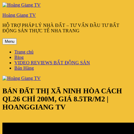
Chuyển
đến
Hoàng Giang TV
phần
nội
HỖ TRỢ PHÁP LÝ NHÀ ĐẤT – TƯ VẤN ĐẦU TƯ BẤT
dung
ĐỘNG SẢN THỰC TẾ NHA TRANG
Menu
Trang chủ
Blog
VIDEO REVIEWS BẤT ĐỘNG SẢN
Bán Hàng
BÁN ĐẤT THỊ XÃ NINH HÒA CÁCH
QL26 CHỈ 200M, GIÁ 8.5TR/M2 |
HOANGGIANG TV