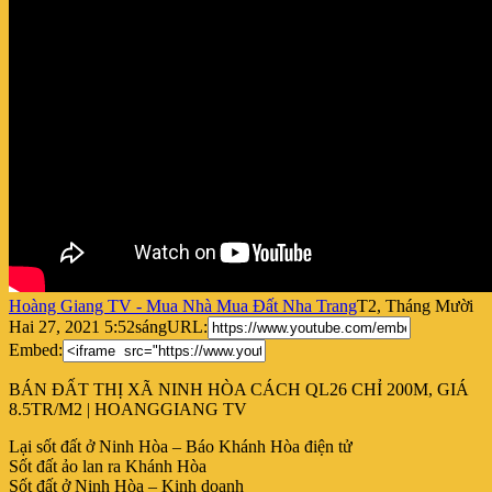
Hoàng Giang TV - Mua Nhà Mua Đất Nha Trang
T2, Tháng Mười
Hai 27, 2021 5:52sáng
URL:
Embed:
BÁN ĐẤT THỊ XÃ NINH HÒA CÁCH QL26 CHỈ 200M, GIÁ
8.5TR/M2 | HOANGGIANG TV
Lại sốt đất ở Ninh Hòa
– Báo Khánh Hòa điện tử
Sốt đất ảo lan ra Khánh Hòa
Sốt đất ở Ninh Hòa – Kinh doanh