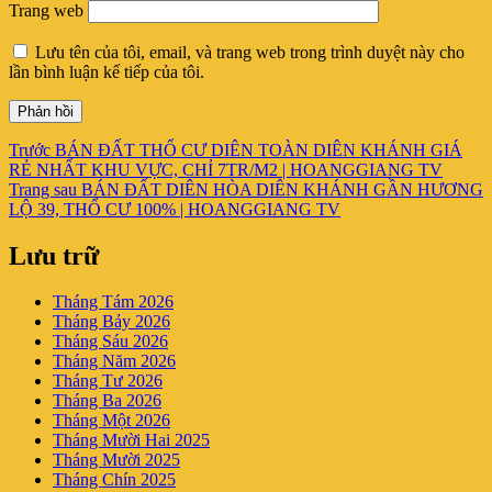
Trang web
Lưu tên của tôi, email, và trang web trong trình duyệt này cho
lần bình luận kế tiếp của tôi.
Điều
Bài
Trước
BÁN ĐẤT THỔ CƯ DIÊN TOÀN DIÊN KHÁNH GIÁ
viết
RẺ NHẤT KHU VỰC, CHỈ 7TR/M2 | HOANGGIANG TV
hướng
trước:
Bài
Trang sau
BÁN ĐẤT DIÊN HÒA DIÊN KHÁNH GẦN HƯƠNG
bài
tiếp
LỘ 39, THỔ CƯ 100% | HOANGGIANG TV
theo:
viết
Lưu trữ
Tháng Tám 2026
Tháng Bảy 2026
Tháng Sáu 2026
Tháng Năm 2026
Tháng Tư 2026
Tháng Ba 2026
Tháng Một 2026
Tháng Mười Hai 2025
Tháng Mười 2025
Tháng Chín 2025