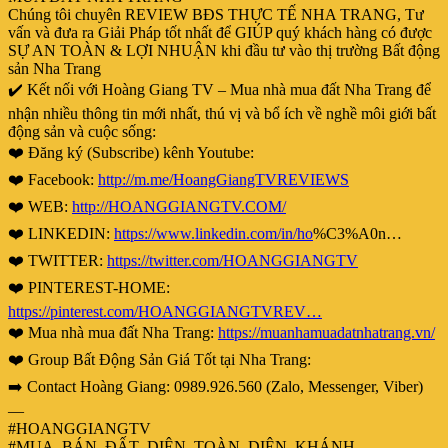
Chúng tôi chuyên REVIEW BĐS THỰC TẾ NHA TRANG, Tư
vấn và đưa ra Giải Pháp tốt nhất để GIÚP quý khách hàng có được
SỰ AN TOÀN & LỢI NHUẬN khi đầu tư vào thị trường Bất động
sản Nha Trang
✔️ Kết nối với Hoàng Giang TV – Mua nhà mua đất Nha Trang để
nhận nhiều thông tin mới nhất, thú vị và bổ ích về nghề môi giới bất
động sản và cuộc sống:
❤️ Đăng ký (Subscribe) kênh Youtube:
❤️ Facebook:
http://m.me/HoangGiangTVREVIEWS
❤️ WEB:
http://HOANGGIANGTV.COM/
❤️ LINKEDIN:
https://www.linkedin.com/in/ho
%C3%A0n…
❤️ TWITTER:
https://twitter.com/HOANGGIANGTV
❤️ PINTEREST-HOME:
https://pinterest.com/HOANGGIANGTVREV…
❤️ Mua nhà mua đất Nha Trang:
https://muanhamuadatnhatrang.vn/
❤️ Group Bất Động Sản Giá Tốt tại Nha Trang:
➡️ Contact Hoàng Giang: 0989.926.560 (Zalo, Messenger, Viber)
—
#HOANGGIANGTV
#MUA_BÁN_ĐẤT_DIÊN_TOÀN_DIÊN_KHÁNH