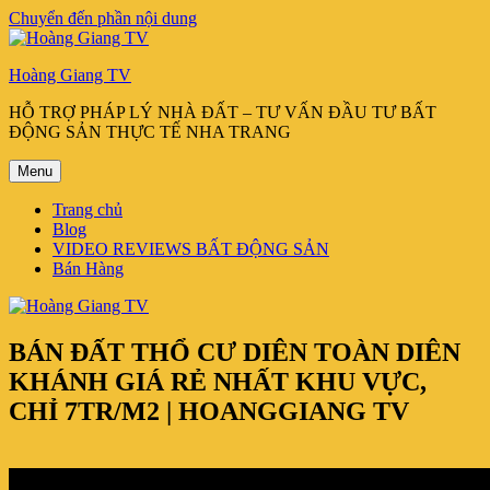
Chuyển đến phần nội dung
Hoàng Giang TV
HỖ TRỢ PHÁP LÝ NHÀ ĐẤT – TƯ VẤN ĐẦU TƯ BẤT
ĐỘNG SẢN THỰC TẾ NHA TRANG
Menu
Trang chủ
Blog
VIDEO REVIEWS BẤT ĐỘNG SẢN
Bán Hàng
BÁN ĐẤT THỔ CƯ DIÊN TOÀN DIÊN
KHÁNH GIÁ RẺ NHẤT KHU VỰC,
CHỈ 7TR/M2 | HOANGGIANG TV