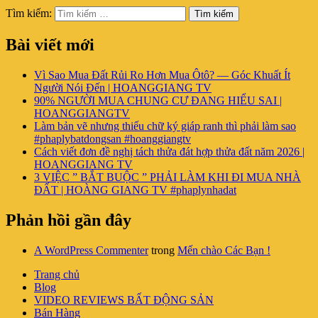
Tìm kiếm:
Tìm kiếm
Bài viết mới
Vì Sao Mua Đất Rủi Ro Hơn Mua Ôtô? — Góc Khuất Ít
Người Nói Đến | HOANGGIANG TV
90% NGƯỜI MUA CHUNG CƯ ĐANG HIỂU SAI |
HOANGGIANGTV
Làm bản vẽ nhưng thiếu chữ ký giáp ranh thì phải làm sao
#phaplybatdongsan #hoanggiangtv
Cách viết đơn đề nghị tách thửa đát hợp thửa đất năm 2026 |
HOANGGIANG TV
3 VIỆC ” BẮT BUỘC ” PHẢI LÀM KHI ĐI MUA NHÀ
ĐẤT | HOÀNG GIANG TV #phaplynhadat
Phản hồi gần đây
A WordPress Commenter
trong
Mến chào Các Bạn !
Trang chủ
Blog
VIDEO REVIEWS BẤT ĐỘNG SẢN
Bán Hàng