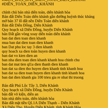
#DIÊN_TOÀN_DIÊN_KHÁNH
chính chủ bán nhà diên toàn, diên khánh hòa
Bán đất Diên Toàn diên khánh gần đường huỳnh thúc kháng
mở bán 37 lô đất nền Diên Toàn diên khánh
Bán đất Diên Đồng, Diên Khánh
Quy hoạch xã Diên Đồng, huyện Diên Khánh
bán Đất gần vòng xoay diên toàn diên khánh
ban dat dien toan dien khanh
mua ban dat dien toan dien khanh
ban Dat phu loc tay 3 dien khanh
quy hoach xa dien toàn huyen dien khanh
ban dat vo kien dien an
ban nha dien toan dien khanh khanh hoa chinh chu
ban dat mat tien ql1a dien thanh dien khanh
ban dat xa dien tho huyen dien khanh tinh khanh hoa
ban dat xa dien toan huyen dien khanh tinh khanh hoa
ban dat dien khanh gia 100 trieu gia re nhat thi truong
Bán đất Phú Lộc Tây 3, Diên Khánh
Quy hoạch xã Diên Đồng, huyện Diên Khánh
bán đất võ kiện, diên an
bán nhà diên toàn, diên khánh hòa
Bán đất mặt tiền QL1A Diên Thạnh – Diên Khánh
Xã Diên Thọ, Huyện Diên Khánh, tỉnh Khánh Hòa