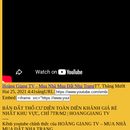
Hoàng Giang TV - Mua Nhà Mua Đất Nha Trang
T7, Tháng Mười
Hai 25, 2021 4:41sáng
URL:
Embed:
BÁN ĐẤT THỔ CƯ DIÊN TOÀN DIÊN KHÁNH GIÁ RẺ
NHẤT KHU VỰC, CHỈ 7TR/M2 | HOANGGIANG TV
—-
Kênh youtube chính
thức của HOÀNG GIANG TV – MUA NHÀ
MUA ĐẤT NHA TRANG