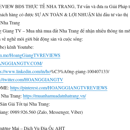
REVIEW BĐS THỰC TẾ NHA TRANG, Tư vấn và đưa ra Giải Pháp t
khách hàng có được SỰ AN TOÀN & LỢI NHUẬN khi đầu tư vào thị
 Nha Trang
g Giang TV – Mua nhà mua đất Nha Trang để nhận nhiều thông tin mớ
ch về nghề môi giới bất động sản và cuộc sống:
be) kênh Youtube:
//m.me/HoangGiangTVREVIEWS
HOANGGIANGTV.COM/
ps://www.linkedin.com/in/ho
%C3%A0ng-giang-100407133/
s://twitter.com/HOANGGIANGTV
OME:
https://pinterest.com/HOANGGIANGTVREVIEWS
 Nha Trang:
https://muanhamuadatnhatrang.vn/
ản Giá Tốt tại Nha Trang:
ang: 0989.926.560 (Zalo, Messenger, Viber)
hương Mại – Dịch Vụ Địa Ốc AHT