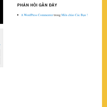
PHẢN HỒI GẦN ĐÂY
A WordPress Commenter
trong
Mến chào Các Bạn !