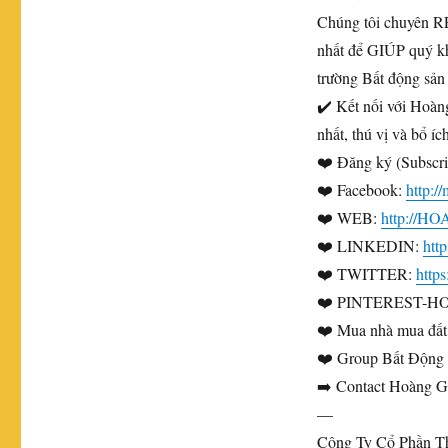
Chúng tôi chuyên 
nhất để GIÚP quý 
trường Bất động sản
✔️ Kết nối với Hoàn
nhất, thú vị và bổ í
❤️ Đăng ký (Subscri
❤️ Facebook:
http:
❤️ WEB:
http://
❤️ LINKEDIN:
htt
❤️ TWITTER:
http
❤️ PINTEREST-H
❤️ Mua nhà mua đất
❤️ Group Bất Động S
➡️ Contact Hoàng Gi
—
Công Ty Cổ Phần T