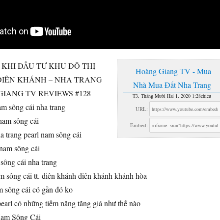
T KHI ĐẦU TƯ KHU ĐÔ THỊ
Hoàng Giang TV - Mua
DIÊN KHÁNH – NHA TRANG
Nhà Mua Đất Nha Trang
GIANG TV REVIEWS #128
T3, Tháng Mười Hai 1, 2020 1:28chiều
am sông cái nha trang
URL:
 nam sông cái
Embed:
a trang pearl nam sông cái
nam sông cái
 sông cái nha trang
nam sông cái tt. diên khánh diên khánh khánh hòa
m sông cái có gần đó ko
pearl có những tiềm năng tăng giá như thế nào
Nam Sông Cái