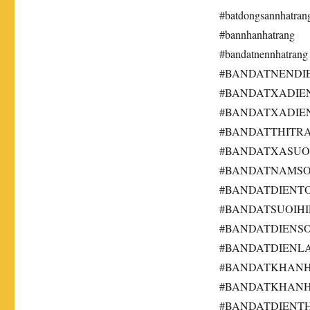
#batdongsannhatran
#bannhanhatrang
#bandatnennhatrang
#BANDATNENDI
#BANDATXADIE
#BANDATXADIE
#BANDATTHITR
#BANDATXASUO
#BANDATNAMSO
#BANDATDIENT
#BANDATSUOIH
#BANDATDIENS
#BANDATDIENL
#BANDATKHAN
#BANDATKHAN
#BANDATDIENT