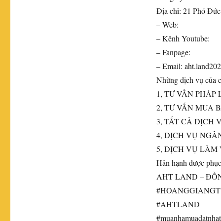
Địa chỉ: 21 Phó Đứ
– Web:
– Kênh Youtube:
– Fanpage:
– Email: aht.land2
Những dịch vụ của c
1, TƯ VẤN PHÁP
2, TƯ VẤN MUA 
3, TẤT CẢ DỊCH
4, DỊCH VỤ NG
5, DỊCH VỤ LÀM
Hân hạnh được phục
AHT LAND – ĐỒ
#HOANGGIANGT
#AHTLAND
#muanhamuadatnhat