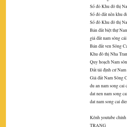
Sổ đỏ Khu đô thị N
Sổ đỏ đất nền khu đ
Sổ đô Khu đô thị N
Bán đất biệt thự Na
giá đất nam sông cá
Bán đất ven Sông C
Khu đô thị Nha Tran
Quy hoạch Nam sôn
Đất tái định cư Nam
Giá đất Nam Sông C
du an nam song cai 
dat nen nam song ca
dat nam song cai di
Kênh youtube ch
TRANG