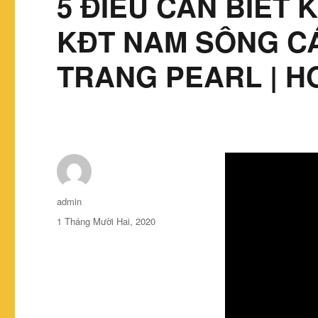
5 ĐIỀU CẦN BIẾT 
KĐT NAM SÔNG CÁ
TRANG PEARL | H
Tác
admin
giả
Đăng
1 Tháng Mười Hai, 2020
vào
ngày