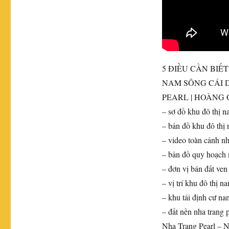
5 ĐIỀU CẦN BIẾ
NAM SÔNG CÁI 
PEARL
| HOÀNG 
– sơ đồ khu đô thị n
– bản đồ khu đô thị
– video toàn cảnh nh
– bản đồ quy hoạch 
– đơn vị bán đất ven
– vị trí khu đô thị 
– khu tái định cư na
– đất nền nha trang 
Nha Trang Pearl – 