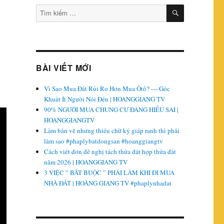
TÌM
Tìm
KIẾM
kiếm:
BÀI VIẾT MỚI
Vì Sao Mua Đất Rủi Ro Hơn Mua Ôtô? — Góc
Khuất Ít Người Nói Đến | HOANGGIANG TV
90% NGƯỜI MUA CHUNG CƯ ĐANG HIỂU SAI |
HOANGGIANGTV
Làm bản vẽ nhưng thiếu chữ ký giáp ranh thì phải
làm sao #phaplybatdongsan #hoanggiangtv
Cách viết đơn đề nghị tách thửa đát hợp thửa đất
năm 2026 | HOANGGIANG TV
3 VIỆC ” BẮT BUỘC ” PHẢI LÀM KHI ĐI MUA
NHÀ ĐẤT | HOÀNG GIANG TV #phaplynhadat