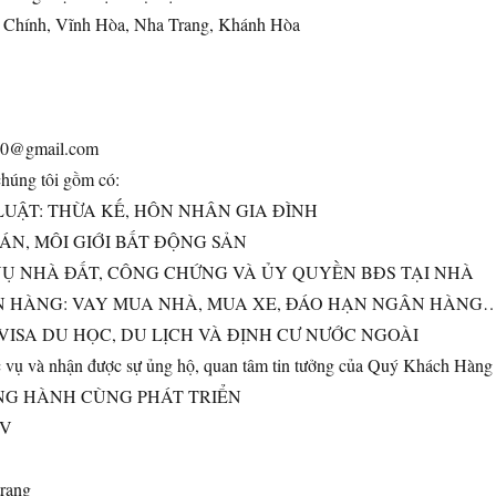
c Chính, Vĩnh Hòa, Nha Trang, Khánh Hòa
020@gmail.com
húng tôi gồm có:
 LUẬT: THỪA KẾ, HÔN NHÂN GIA ĐÌNH
BÁN, MÔI GIỚI BẤT ĐỘNG SẢN
 VỤ NHÀ ĐẤT, CÔNG CHỨNG VÀ ỦY QUYỀN BĐS TẠI NHÀ
ÂN HÀNG: VAY MUA NHÀ, MUA XE, ĐÁO HẠN NGÂN HÀNG
 VISA DU HỌC, DU LỊCH VÀ ĐỊNH CƯ NƯỚC NGOÀI
 vụ và nhận được sự ủng hộ, quan tâm tin tưởng của Quý Khách Hàng
NG HÀNH CÙNG PHÁT TRIỂN
V
rang