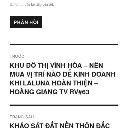
lần bình luận kế tiếp của tôi.
Điều
TRƯỚC
hướng
KHU ĐÔ THỊ VĨNH HÒA – NÊN
Bài
MUA VỊ TRÍ NÀO ĐỂ KINH DOANH
viết
bài
trước:
KHI LALUNA HOÀN THIỆN –
viết
HOÀNG GIANG TV RV#63
TRANG SAU
KHẢO SÁT ĐẤT NỀN THÔN ĐẮC
Bài