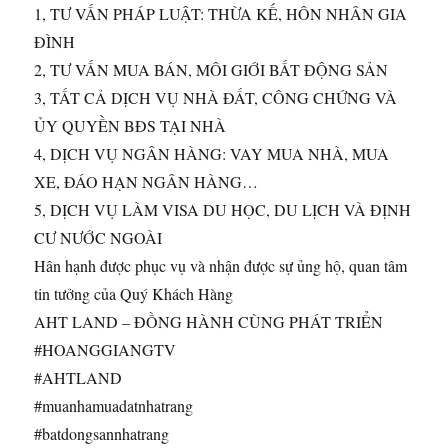
1, TƯ VẤN PHÁP LUẬT: THỪA KẾ, HÔN NHÂN GIA
ĐÌNH
2, TƯ VẤN MUA BÁN, MÔI GIỚI BẤT ĐỘNG SẢN
3, TẤT CẢ DỊCH VỤ NHÀ ĐẤT, CÔNG CHỨNG VÀ
ỦY QUYỀN BĐS TẠI NHÀ
4, DỊCH VỤ NGÂN HÀNG: VAY MUA NHÀ, MUA
XE, ĐÁO HẠN NGÂN HÀNG…
5, DỊCH VỤ LÀM VISA DU HỌC, DU LỊCH VÀ ĐỊNH
CƯ NƯỚC NGOÀI
Hân hạnh được phục vụ và nhận được sự ủng hộ, quan tâm
tin tưởng của Quý Khách Hàng
AHT LAND – ĐỒNG HÀNH CÙNG PHÁT TRIỂN
#HOANGGIANGTV
#AHTLAND
#muanhamuadatnhatrang
#batdongsannhatrang