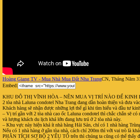
Hoàng Giang TV - Mua Nhà Mua Đất Nha Trang
CN, Tháng Năm 31
Embed:
KHU ĐÔ THỊ VĨNH HÒA – NÊN MUA VỊ TRÍ NÀO ĐỂ KIN
2 tòa nhà Laluna condotel Nha Trang đang dần hoàn thiện và đưa và
Khách hàng sẽ nhận được những lợi thế gì khi tìm hiểu và đầu tư ki
– Vị trí gần với 2 tòa nhà cao ốc Laluna condotel thì chắc chắn sẽ có
và lượng khách du lịch khá lớn đang lưu trú ở 2 tòa nhà này.
– Khu vực này hiện khá ít nhà hàng Hải Sản, chỉ có 1 nhà hàng Tr
Nếu có 1 nhà hàng ở gần tòa nhà, cách chỉ 200m thì với vai trò là kh
PHÂN TÍCH SƠ BỘ 2 YẾU TỐ trên thì chúng ta cũng có thể thấy được