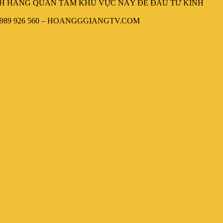
ÁCH HÀNG QUAN TÂM KHU VỰC NÀY ĐỂ ĐẦU TƯ KINH
 qua sđt 0989 926 560 – HOANGGGIANGTV.COM