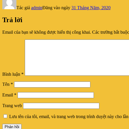
Tác giả
admin
Đăng vào ngày
31 Tháng Năm, 2020
Trả lời
Email của bạn sẽ không được hiển thị công khai.
Các trường bắt buộ
Bình luận
*
Tên
*
Email
*
Trang web
Lưu tên của tôi, email, và trang web trong trình duyệt này cho lần 