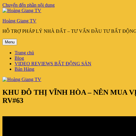
Chuyển đến phần nội dung
Hoàng Giang TV
HỖ TRỢ PHÁP LÝ NHÀ ĐẤT – TƯ VẤN ĐẦU TƯ BẤT ĐỘN
Menu
Trang chủ
Blog
VIDEO REVIEWS BẤT ĐỘNG SẢN
Bán Hàng
KHU ĐÔ THỊ VĨNH HÒA – NÊN MUA V
RV#63