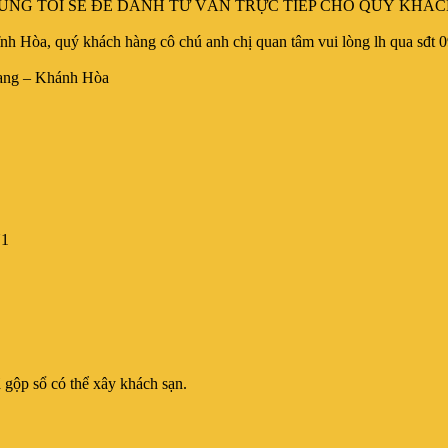
HÚNG TÔI SẼ ĐỂ DÀNH TƯ VẤN TRỰC TIẾP CHO QUÝ KH
thị Vĩnh Hòa, quý khách hàng cô chú anh chị quan tâm vui lòng lh
rang – Khánh Hòa
N1
 gộp sổ có thể xây khách sạn.