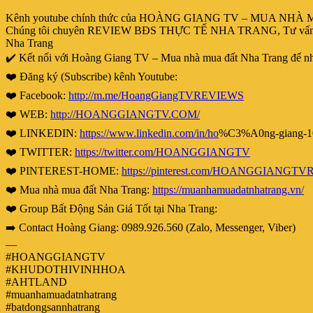
Kênh youtube chính thức của HOÀNG GIANG TV – MUA N
Chúng tôi chuyên REVIEW BĐS THỰC TẾ NHA TRANG, Tư vấn và đư
Nha Trang
✔️ Kết nối với Hoàng Giang TV – Mua nhà mua đất Nha Trang để nhận 
❤️ Đăng ký (Subscribe) kênh Youtube:
❤️ Facebook:
http://m.me/HoangGiangTVREVIEWS
❤️ WEB:
http://HOANGGIANGTV.COM/
❤️ LINKEDIN:
https://www.linkedin.com/in/ho
%C3%A0ng-giang-1
❤️ TWITTER:
https://twitter.com/HOANGGIANGTV
❤️ PINTEREST-HOME:
https://pinterest.com/HOANGGIANGT
❤️ Mua nhà mua đất Nha Trang:
https://muanhamuadatnhatrang.vn/
❤️ Group Bất Động Sản Giá Tốt tại Nha Trang:
➡️ Contact Hoàng Giang: 0989.926.560 (Zalo, Messenger, Viber)
—
#HOANGGIANGTV
#KHUDOTHIVINHHOA
#AHTLAND
#muanhamuadatnhatrang
#batdongsannhatrang