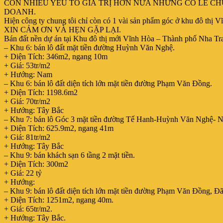
CÒN NHIỀU YẾU TỐ GIÁ TRỊ HƠN NỮA NHƯNG CÓ LẼ C
DOANH.
Hiện công ty chung tôi chỉ còn có 1 vài sản phẩm góc ở khu đô 
XIN CẢM ƠN VÀ HẸN GẶP LẠI.
Bán đất nền dự án tại Khu đô thị mới Vĩnh Hòa – Thành phố Nha T
– Khu 6: bán lô đất mặt tiền đường Huỳnh Văn Nghệ.
+ Diện Tích: 346m2, ngang 10m
+ Giá: 53tr/m2
+ Hướng: Nam
– Khu 6: bán lô đất diện tích lớn mặt tiền đường Phạm Văn Đồng.
+ Diện Tích: 1198.6m2
+ Giá: 70tr/m2
+ Hướng: Tây Bắc
– Khu 7: bán lô Góc 3 mặt tiền đường Tế Hanh-Huỳnh Văn Nghệ- 
+ Diện Tích: 625.9m2, ngang 41m
+ Giá: 81tr/m2
+ Hướng: Tây Bắc
– Khu 9: bán khách sạn 6 tầng 2 mặt tiền.
+ Diện Tích: 300m2
+ Giá: 22 tỷ
+ Hướng:
– Khu 9: bán lô đất diện tích lớn mặt tiền đường Phạm Văn Đồng, Đã
+ Diện Tích: 1251m2, ngang 40m.
+ Giá: 65tr/m2.
+ Hướng: Tây Bắc.