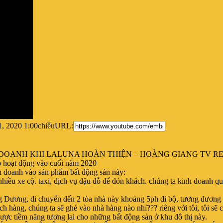
, 2020 1:00chiều
URL:
H DOANH KHI LALUNA HOÀN THIỆN – HOÀNG
GIANG TV R
o hoạt động vào cuối năm 2020
nh doanh vào sản phẩm bất động sản này:
 nhiều xe cộ. taxi, dịch vụ đậu đỗ để đón khách. chúng ta kinh doanh q
ùng Dương, di chuyển đến 2 tòa nhà này khoảng 5ph đi bộ, tương đươ
ách hàng, chúng ta sẽ ghé vào nhà hàng nào nhỉ??? riêng với tôi, tôi s
 tiềm năng tương lai cho những bất động sản ở khu đô thị này.