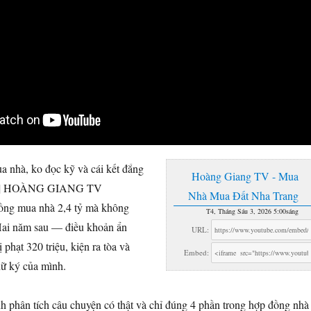
 nhà, ko đọc kỹ và cái kết đắng
Hoàng Giang TV - Mua
t | HOÀNG GIANG TV
Nhà Mua Đất Nha Trang
ồng mua nhà 2,4 tỷ mà không
T4, Tháng Sáu 3, 2026 5:00sáng
Hai năm sau — điều khoản ẩn
URL:
 phạt 320 triệu, kiện ra tòa và
Embed:
hữ ký của mình.
h phân tích câu chuyện có thật và chỉ đúng 4 phần trong hợp đồng nhà