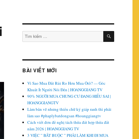
i
TÌM
Tìm
KIẾM
kiếm:
BÀI VIẾT MỚI
Vì Sao Mua Đất Rủi Ro Hơn Mua Ôtô? — Góc
Khuất Ít Người Nói Đến | HOANGGIANG TV
90% NGƯỜI MUA CHUNG CƯ ĐANG HIỂU SAI |
HOANGGIANGTV
Làm bản vẽ nhưng thiếu chữ ký giáp ranh thì phải
làm sao #phaplybatdongsan #hoanggiangtv
Cách viết đơn đề nghị tách thửa đát hợp thửa đất
năm 2026 | HOANGGIANG TV
3 VIỆC ” BẮT BUỘC ” PHẢI LÀM KHI ĐI MUA