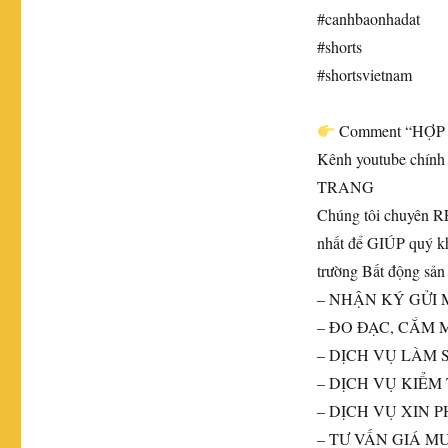
#canhbaonhadat
#shorts
#shortsvietnam
Comment “HỢP ĐỒ
Kênh youtube ch
TRANG
Chúng tôi chuyên 
nhất để GIÚP quý 
trường Bất động 
– NHẬN KÝ GỬI
– ĐO ĐẠC, CẮM 
– DỊCH VỤ LÀM S
– DỊCH VỤ KIỂM
– DỊCH VỤ XIN 
– TƯ VẤN GIÁ M