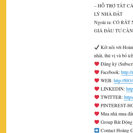
– HỖ TRỢ TẤT C
LÝ NHÀ ĐẤT
Ngoài ra: CÓ R
GIÁ ĐẦU TƯ CẦN
Kết nối với Hoàn
nhất, thú vị và bổ í
Đăng ký (Subscr
Facebook:
http
WEB:
http://
LINKEDIN:
htt
TWITTER:
htt
PINTEREST-H
Mua nhà mua đất
Group Bất Động 
Contact Hoàng Gi