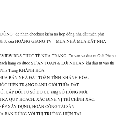
NG” để nhận checklist kiểm tra hợp đồng nhà đất miễn phí!
ính thức của HOÀNG GIANG TV – MUA NHÀ MUA ĐẤT NHA
REVIEW BĐS THỰC TẾ NHA TRANG, Tư vấn và đưa ra Giải Pháp t
khách hàng có được SỰ AN TOÀN & LỢI NHUẬN khi đầu tư vào thị
sản Nha Trang KHÁNH HÒA
 MUA BÁN NHÀ ĐẤT TOÀN TỈNH KHÁNH HÒA.
MỐC HIỆN TRẠNG RANH GIỚI THỬA ĐẤT.
Ổ, CẤP ĐỔI TỪ SỔ ĐỎ CŨ sang SỔ HỒNG MỚI.
 TRA QUY HOẠCH, XÁC ĐỊNH VỊ TRÍ CHÍNH XÁC.
PHÉP XÂY DỰNG, HOÀN CÔNG TÀI SẢN.
UA BÁN ĐÚNG VỚI THỊ TRƯỜNG HIỆN TẠI.