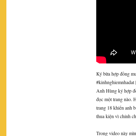
ngày
Ký bừa hợp đồng mua
#kinhnghiemnhada
Anh Hùng
ký hợp đ
đọc một trang nào. 
trang 18 khiến anh bị
thua kiện vì chính c
Trong video này mìn