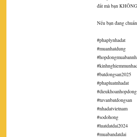
đất mà bạn KHÔNG 
Nếu bạn đang chuẩn 
#phaplynhadat
#muanhatdung
#hopdongmuabannh
#kinhnghiemmunhad
#batdongsan2025
#phapluatnhadat
#dieukhoanhopdong
#tuvanbatdongsan
#nhadatvietnam
#sodohong
#luatdatdai2024
#muabandatdai