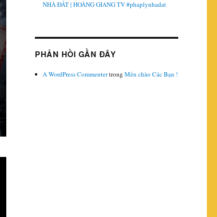
NHÀ ĐẤT | HOÀNG GIANG TV #phaplynhadat
PHẢN HỒI GẦN ĐÂY
A WordPress Commenter
trong
Mến chào Các Bạn !