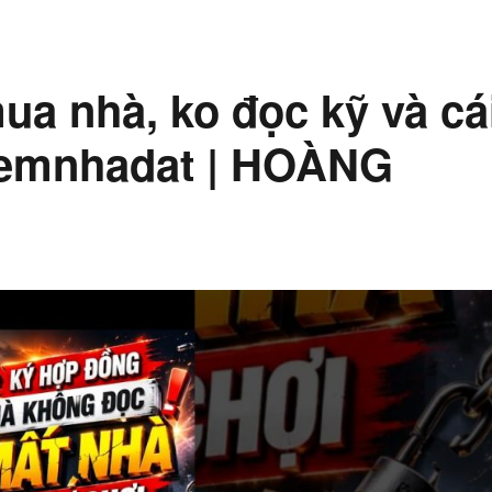
a nhà, ko đọc kỹ và cá
iemnhadat | HOÀNG