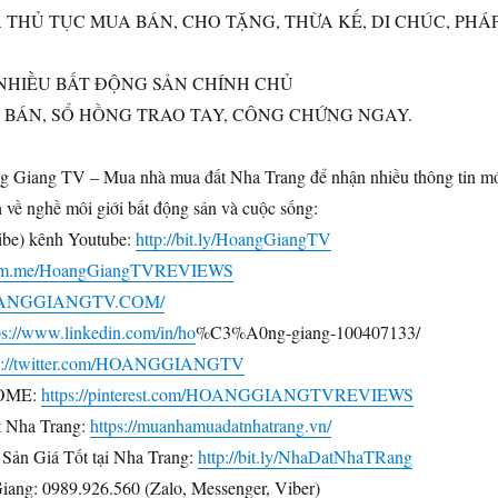
Ả THỦ TỤC MUA BÁN, CHO TẶNG, THỪA KẾ, DI CHÚC, PHÁ
ẤT NHIỀU BẤT ĐỘNG SẢN CHÍNH CHỦ
 BÁN, SỔ HỒNG TRAO TAY, CÔNG CHỨNG NGAY.
g Giang TV – Mua nhà mua đất Nha Trang để nhận nhiều thông tin m
ch về nghề môi giới bất động sản và cuộc sống:
ibe) kênh Youtube:
http://bit.ly/HoangGiangTV
://m.me/HoangGiangTVREVIEWS
HOANGGIANGTV.COM/
ps://www.linkedin.com/in/ho
%C3%A0ng-giang-100407133/
ps://twitter.com/HOANGGIANGTV
OME:
https://pinterest.com/HOANGGIANGTVREVIEWS
 Nha Trang:
https://muanhamuadatnhatrang.vn/
Sản Giá Tốt tại Nha Trang:
http://bit.ly/NhaDatNhaTRang
ang: 0989.926.560 (Zalo, Messenger, Viber)