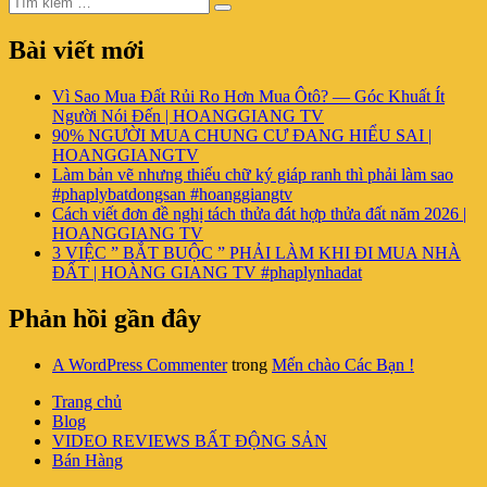
Tìm
kiếm:
kiếm
Bài viết mới
Vì Sao Mua Đất Rủi Ro Hơn Mua Ôtô? — Góc Khuất Ít
Người Nói Đến | HOANGGIANG TV
90% NGƯỜI MUA CHUNG CƯ ĐANG HIỂU SAI |
HOANGGIANGTV
Làm bản vẽ nhưng thiếu chữ ký giáp ranh thì phải làm sao
#phaplybatdongsan #hoanggiangtv
Cách viết đơn đề nghị tách thửa đát hợp thửa đất năm 2026 |
HOANGGIANG TV
3 VIỆC ” BẮT BUỘC ” PHẢI LÀM KHI ĐI MUA NHÀ
ĐẤT | HOÀNG GIANG TV #phaplynhadat
Phản hồi gần đây
A WordPress Commenter
trong
Mến chào Các Bạn !
Trang chủ
Blog
VIDEO REVIEWS BẤT ĐỘNG SẢN
Bán Hàng