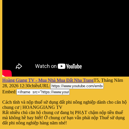
Hoàng Giang TV - Mua Nhà Mua Đất Nha Trang
T5, Tháng Năm
28, 2026 12:30chiều
URL:
Embed:
Cách tính và nộp thuế sử dụng đất phi nông nghiệp dành cho căn hộ
chung cư | HOANGGIANG TV
Rất
nhiều chủ căn hộ chung cư đang bị PHẠT chậm nộp tiền thuế
mà không hề hay biết! Ở chung cư bạn vẫn phải nộp Thuế sử dụng
đất phi nông nghiệp hàng năm nhé!