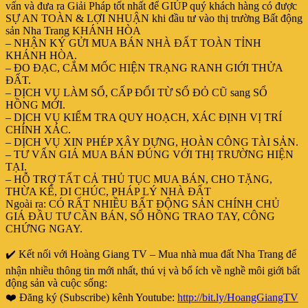
vấn và đưa ra Giải Pháp tốt nhất để GIÚP quý khách hàng có được
SỰ AN TOÀN & LỢI NHUẬN khi đầu tư vào thị trường Bất động
sản Nha Trang KHÁNH HÒA
– NHẬN KÝ GỬI MUA BÁN NHÀ ĐẤT TOÀN TỈNH
KHÁNH HÒA.
– ĐO ĐẠC, CẮM MỐC HIỆN TRẠNG RANH GIỚI THỬA
ĐẤT.
– DỊCH VỤ LÀM SỔ, CẤP ĐỔI TỪ SỔ ĐỎ CŨ sang SỔ
HỒNG MỚI.
– DỊCH VỤ KIỂM TRA QUY HOẠCH, XÁC ĐỊNH VỊ TRÍ
CHÍNH XÁC.
– DỊCH VỤ XIN PHÉP XÂY DỰNG, HOÀN CÔNG TÀI SẢN.
– TƯ VẤN GIÁ MUA BÁN ĐÚNG VỚI THỊ TRƯỜNG HIỆN
TẠI.
– HỖ TRỢ TẤT CẢ THỦ TỤC MUA BÁN, CHO TẶNG,
THỪA KẾ, DI CHÚC, PHÁP LÝ NHÀ ĐẤT
Ngoài ra: CÓ RẤT NHIỀU BẤT ĐỘNG SẢN CHÍNH CHỦ
GIÁ ĐẦU TƯ CẦN BÁN, SỔ HỒNG TRAO TAY, CÔNG
CHỨNG NGAY.
✔️ Kết nối với Hoàng Giang TV – Mua nhà mua đất Nha Trang để
nhận nhiều thông tin mới nhất, thú vị và bổ ích về nghề môi giới bất
động sản và cuộc sống:
❤️ Đăng ký (Subscribe) kênh Youtube:
http://bit.ly/HoangGiangTV