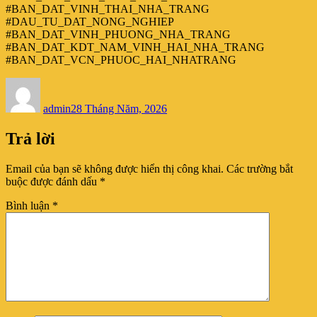
#BAN_DAT_VINH_THAI_NHA_TRANG
#DAU_TU_DAT_NONG_NGHIEP
#BAN_DAT_VINH_PHUONG_NHA_TRANG
#BAN_DAT_KDT_NAM_VINH_HAI_NHA_TRANG
#BAN_DAT_VCN_PHUOC_HAI_NHATRANG
Tác
Đăng
giả
vào
admin
ngày
28 Tháng Năm, 2026
Trả lời
Email của bạn sẽ không được hiển thị công khai.
Các trường bắt
buộc được đánh dấu
*
Bình luận
*