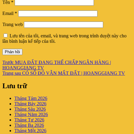
Tên
*
Email
*
Trang web
Lưu tên của tôi, email, và trang web trong trình duyệt này cho
lần bình luận kế tiếp của tôi.
Điều
Bài
Trước
MUA ĐẤT ĐANG THẾ CHẤP NGÂN HÀNG |
viết
HOANGGIANG TV
hướng
trước:
Bài
Trang sau
CÓ SỔ ĐỎ VẪN MẤT ĐẤT | HOANGGIANG TV
bài
tiếp
theo:
Lưu trữ
viết
Tháng Tám 2026
Tháng Bảy 2026
Tháng Sáu 2026
Tháng Năm 2026
Tháng Tư 2026
Tháng Ba 2026
Tháng Một 2026