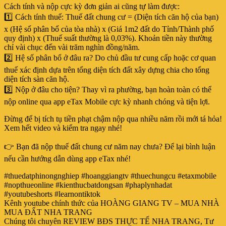
Cách tính và nộp cực kỳ đơn giản ai cũng tự làm được:
1️⃣ Cách tính thuế: Thuế đất chung cư = (Diện tích căn hộ của bạn)
x (Hệ số phân bổ của tòa nhà) x (Giá 1m2 đất do Tỉnh/Thành phố
quy định) x (Thuế suất thường là 0,03%). Khoản tiền này thường
chỉ vài chục đến vài trăm nghìn đồng/năm.
2️⃣ Hệ số phân bổ ở đâu ra? Do chủ đầu tư cung cấp hoặc cơ quan
thuế xác định dựa trên tổng diện tích đất xây dựng chia cho tổng
diện tích sàn căn hộ.
3️⃣ Nộp ở đâu cho tiện? Thay vì ra phường, bạn hoàn toàn có thể
nộp online qua app eTax Mobile cực kỳ nhanh chóng và tiện lợi.
Đừng để bị tích tụ tiền phạt chậm nộp qua nhiều năm rồi mới tá hỏa!
Xem hết video và kiểm tra ngay nhé!
👉 Bạn đã nộp thuế đất chung cư năm nay chưa? Để lại bình luận
nếu cần hướng dẫn dùng app eTax nhé!
#thuedatphinongnghiep #hoanggiangtv #thuechungcu #etaxmobile
#nopthueonline #kienthucbatdongsan #phaplynhadat
#youtubeshorts #learnontiktok
Kênh youtube chính thức của HOÀNG GIANG TV – MUA NHÀ
MUA ĐẤT NHA TRANG
Chúng tôi chuyên REVIEW BĐS THỰC TẾ NHA TRANG, Tư