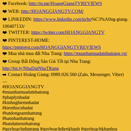
❤️ Facebook:
http://m.me/HoangGiangTVREVIEWS
❤️ WEB:
http://HOANGGIANGTV.COM/
❤️ LINKEDIN:
https://www.linkedin.com/in/ho
%C3%A0ng-giang-
100407133/
❤️ TWITTER:
https://twitter.com/HOANGGIANGTV
❤️ PINTEREST-HOME:
https://pinterest.com/HOANGGIANGTVREVIEWS
❤️ Mua nhà mua đất Nha Trang:
https://muanhamuadatnhatrang.vn/
❤️ Group Bất Động Sản Giá Tốt tại Nha Trang:
http://bit.ly/NhaDatNhaTRang
➡️ Contact Hoàng Giang: 0989.926.560 (Zalo, Messenger, Viber)
—
#HOANGGIANGTV
#muanhamuadatnhatrang
#phaplynhadat
#kinhnghiemnhadat
#kienthucnhadat
#batdongsannhatrang
#bannhanhatrang
#bandatnennhatrang
#quyhoachnhatrang #quyhoachdienkhanh #quyhoachkhanhoa