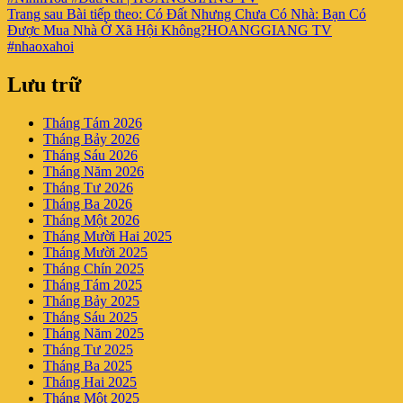
Trang sau
Bài tiếp theo:
Có Đất Nhưng Chưa Có Nhà: Bạn Có
Được Mua Nhà Ở Xã Hội Không?HOANGGIANG TV
#nhaoxahoi
Lưu trữ
Tháng Tám 2026
Tháng Bảy 2026
Tháng Sáu 2026
Tháng Năm 2026
Tháng Tư 2026
Tháng Ba 2026
Tháng Một 2026
Tháng Mười Hai 2025
Tháng Mười 2025
Tháng Chín 2025
Tháng Tám 2025
Tháng Bảy 2025
Tháng Sáu 2025
Tháng Năm 2025
Tháng Tư 2025
Tháng Ba 2025
Tháng Hai 2025
Tháng Một 2025