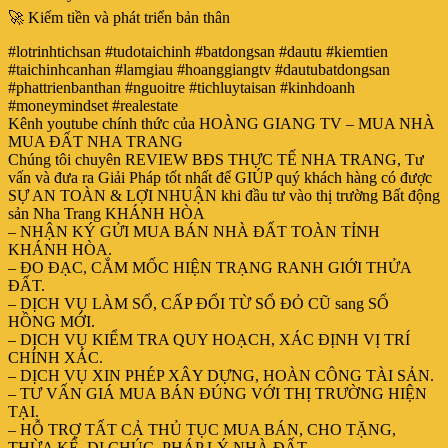
🚀 Kiếm tiền và phát triển bản thân
#lotrinhtichsan #tudotaichinh #batdongsan #dautu #kiemtien
#taichinhcanhan #lamgiau #hoanggiangtv #dautubatdongsan
#phattrienbanthan #nguoitre #tichluytaisan #kinhdoanh
#moneymindset #realestate
Kênh youtube chính thức của HOÀNG GIANG TV – MUA NHÀ
MUA ĐẤT NHA TRANG
Chúng tôi chuyên REVIEW BĐS THỰC TẾ NHA TRANG, Tư
vấn và đưa ra Giải Pháp tốt nhất để GIÚP quý khách hàng có được
SỰ AN TOÀN & LỢI NHUẬN khi đầu tư vào thị trường Bất động
sản Nha Trang KHÁNH HÒA
– NHẬN KÝ GỬI MUA BÁN NHÀ ĐẤT TOÀN TỈNH
KHÁNH HÒA.
– ĐO ĐẠC, CẮM MỐC HIỆN TRẠNG RANH GIỚI THỬA
ĐẤT.
– DỊCH VỤ LÀM SỔ, CẤP ĐỔI TỪ SỔ ĐỎ CŨ sang SỔ
HỒNG MỚI.
– DỊCH VỤ KIỂM TRA QUY HOẠCH, XÁC ĐỊNH VỊ TRÍ
CHÍNH XÁC.
– DỊCH VỤ XIN PHÉP XÂY DỰNG, HOÀN CÔNG TÀI SẢN.
– TƯ VẤN GIÁ MUA BÁN ĐÚNG VỚI THỊ TRƯỜNG HIỆN
TẠI.
– HỖ TRỢ TẤT CẢ THỦ TỤC MUA BÁN, CHO TẶNG,
THỪA KẾ, DI CHÚC, PHÁP LÝ NHÀ ĐẤT