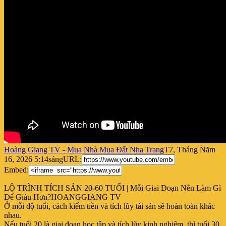
Hoàng Giang TV - Mua Nhà Mua Đất Nha Trang
T7, Tháng Năm
16, 2026 5:14sáng
URL:
Embed:
LỘ TRÌNH TÍCH SẢN 20-60 TUỔI | Mỗi Giai Đoạn Nên Làm Gì
Để Giàu Hơn?HOANGGIANG TV
Ở mỗi độ tuổi,
cách kiếm tiền và tích lũy tài sản sẽ hoàn toàn khác
nhau.
Nếu tuổi 20 là giai đoạn học tập và tích lũy kinh nghiệm, thì tuổi 30