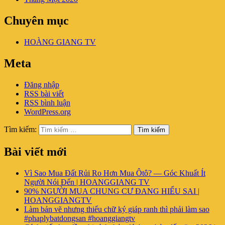
Chuyên mục
HOÀNG GIANG TV
Meta
Đăng nhập
RSS bài viết
RSS bình luận
WordPress.org
Tìm kiếm:
Tìm kiếm
Bài viết mới
Vì Sao Mua Đất Rủi Ro Hơn Mua Ôtô? — Góc Khuất Ít
Người Nói Đến | HOANGGIANG TV
90% NGƯỜI MUA CHUNG CƯ ĐANG HIỂU SAI |
HOANGGIANGTV
Làm bản vẽ nhưng thiếu chữ ký giáp ranh thì phải làm sao
#phaplybatdongsan #hoanggiangtv