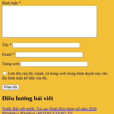
Bình luận
*
Tên
*
Email
*
Trang web
Lưu tên của tôi, email, và trang web trong trình duyệt này cho
lần bình luận kế tiếp của tôi.
Điều hướng bài viết
Trước
Bài viết trước:
Tại sao Ninh Hòa bùng nổ năm 2026
#NinhHoa #DatNen | HOANGGIANG TV