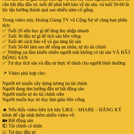
cần bắt đầu đầu tư, tuổi 40 phải biết bảo vệ tài sản, và tuổi 50-60 là
lúc tận hưởng thành quả sau nhiều năm cố gắng.
Trong video này, Hoàng Giang TV và Cộng Sự sẽ cùng bạn phân
tích:
✅ Tuổi 20 nên học gì để tăng thu nhập nhanh
✅ Tuổi 30 đầu tư gì để tích sản bền vững
✅ Tuổi 40 cách bảo vệ và gia tăng tài sản
✅ Tuổi 50-60 làm sao để sống an nhàn, tự do tài chính
✅ Những sai lầm khiến nhiều người mãi không có tài sản VÀ BẤT
ĐỘNG SẢN
✅ Tư duy tích sản và đầu tư thực tế dành cho người bình thường
📌 Video phù hợp cho:
Người trẻ muốn xây dựng tương lai tài chính
Người đang tìm hướng đầu tư bất động sản
Người muốn tự do tài chính sớm
Người muốn học tư duy làm giàu bền vững
🔥 Nếu thấy video hữu ích hãy LIKE – SHARE – ĐĂNG KÝ
kênh để cập nhật thêm nhiều video về:
🏡 Bất động sản
💵 Tài chính cá nhân
📈 Tư duy đầu tư