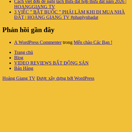
Cách viết đơn đề nghị tách thửa đát hợp thửa đất năm 2026 |
HOANGGIANG TV
3 VIỆC ” BẮT BUỘC ” PHẢI LÀM KHI ĐI MUA NHÀ
ĐẤT | HOÀNG GIANG TV #phaplynhadat
Phản hồi gần đây
A WordPress Commenter
trong
Mến chào Các Bạn !
Trang chủ
Blog
VIDEO REVIEWS BẤT ĐỘNG SẢN
Bán Hàng
Hoàng Giang TV
Được xây dựng bởi WordPress