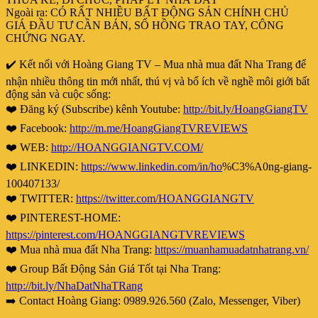
Ngoài ra: CÓ RẤT NHIỀU BẤT ĐỘNG SẢN CHÍNH CHỦ
GIÁ ĐẦU TƯ CẦN BÁN, SỔ HỒNG TRAO TAY, CÔNG
CHỨNG NGAY.
✔️ Kết nối với Hoàng Giang TV – Mua nhà mua đất Nha Trang để
nhận nhiều thông tin mới nhất, thú vị và bổ ích về nghề môi giới bất
động sản và cuộc sống:
❤️ Đăng ký (Subscribe) kênh Youtube:
http://bit.ly/HoangGiangTV
❤️ Facebook:
http://m.me/HoangGiangTVREVIEWS
❤️ WEB:
http://HOANGGIANGTV.COM/
❤️ LINKEDIN:
https://www.linkedin.com/in/ho
%C3%A0ng-giang-
100407133/
❤️ TWITTER:
https://twitter.com/HOANGGIANGTV
❤️ PINTEREST-HOME:
https://pinterest.com/HOANGGIANGTVREVIEWS
❤️ Mua nhà mua đất Nha Trang:
https://muanhamuadatnhatrang.vn/
❤️ Group Bất Động Sản Giá Tốt tại Nha Trang:
http://bit.ly/NhaDatNhaTRang
➡️ Contact Hoàng Giang: 0989.926.560 (Zalo, Messenger, Viber)
—