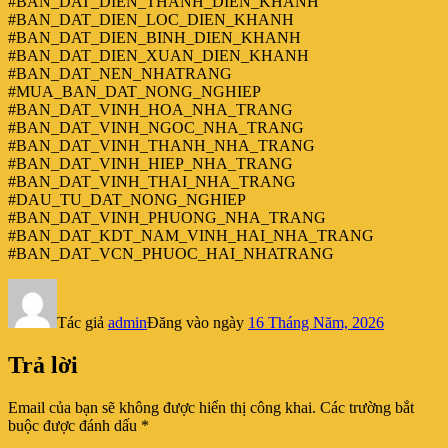
#BAN_DAT_DIEN_THANH_DIEN_KHANH
#BAN_DAT_DIEN_LOC_DIEN_KHANH
#BAN_DAT_DIEN_BINH_DIEN_KHANH
#BAN_DAT_DIEN_XUAN_DIEN_KHANH
#BAN_DAT_NEN_NHATRANG
#MUA_BAN_DAT_NONG_NGHIEP
#BAN_DAT_VINH_HOA_NHA_TRANG
#BAN_DAT_VINH_NGOC_NHA_TRANG
#BAN_DAT_VINH_THANH_NHA_TRANG
#BAN_DAT_VINH_HIEP_NHA_TRANG
#BAN_DAT_VINH_THAI_NHA_TRANG
#DAU_TU_DAT_NONG_NGHIEP
#BAN_DAT_VINH_PHUONG_NHA_TRANG
#BAN_DAT_KDT_NAM_VINH_HAI_NHA_TRANG
#BAN_DAT_VCN_PHUOC_HAI_NHATRANG
Tác giả
admin
Đăng vào ngày
16 Tháng Năm, 2026
Trả lời
Email của bạn sẽ không được hiển thị công khai.
Các trường bắt
buộc được đánh dấu
*