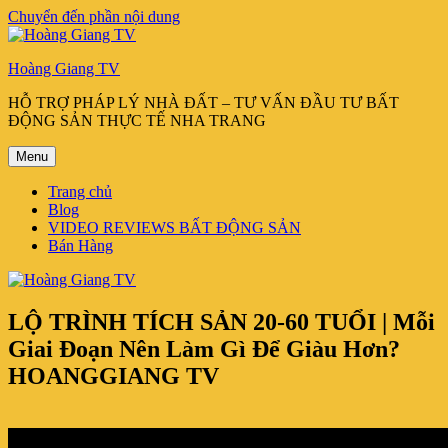
Chuyển đến phần nội dung
Hoàng Giang TV
HỖ TRỢ PHÁP LÝ NHÀ ĐẤT – TƯ VẤN ĐẦU TƯ BẤT
ĐỘNG SẢN THỰC TẾ NHA TRANG
Menu
Trang chủ
Blog
VIDEO REVIEWS BẤT ĐỘNG SẢN
Bán Hàng
LỘ TRÌNH TÍCH SẢN 20-60 TUỔI | Mỗi
Giai Đoạn Nên Làm Gì Để Giàu Hơn?
HOANGGIANG TV