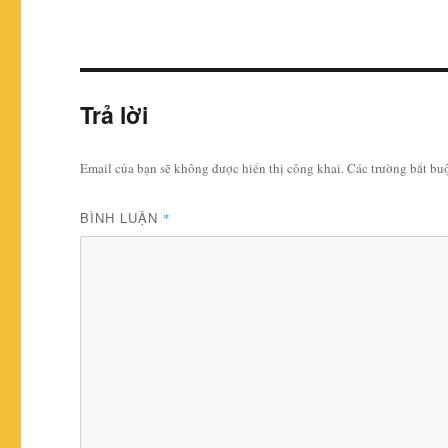
Trả lời
Email của bạn sẽ không được hiển thị công khai.
Các trường bắt b
BÌNH LUẬN
*