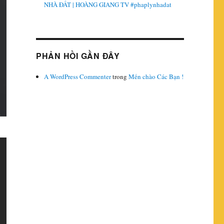
NHÀ ĐẤT | HOÀNG GIANG TV #phaplynhadat
PHẢN HỒI GẦN ĐÂY
A WordPress Commenter
trong
Mến chào Các Bạn !