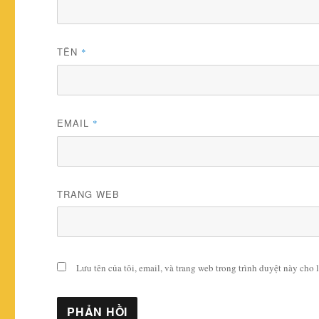
TÊN
*
EMAIL
*
TRANG WEB
Lưu tên của tôi, email, và trang web trong trình duyệt này cho l