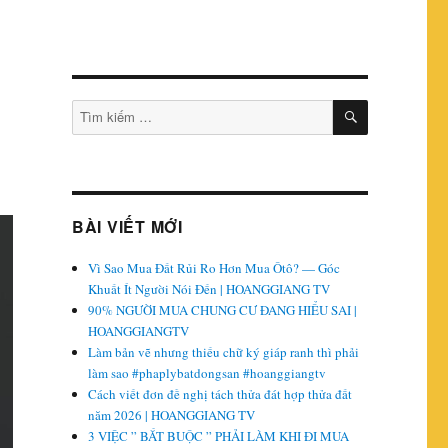
TÌM
Tìm
KIẾM
kiếm:
BÀI VIẾT MỚI
Vì Sao Mua Đất Rủi Ro Hơn Mua Ôtô? — Góc
Khuất Ít Người Nói Đến | HOANGGIANG TV
90% NGƯỜI MUA CHUNG CƯ ĐANG HIỂU SAI |
HOANGGIANGTV
Làm bản vẽ nhưng thiếu chữ ký giáp ranh thì phải
làm sao #phaplybatdongsan #hoanggiangtv
Cách viết đơn đề nghị tách thửa đát hợp thửa đất
năm 2026 | HOANGGIANG TV
3 VIỆC ” BẮT BUỘC ” PHẢI LÀM KHI ĐI MUA