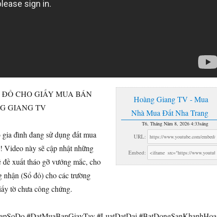
Ổ ĐỎ CHO GIẤY MUA BÁN
Hoàng Giang TV - Mua
NG GIANG TV
Nhà Mua Đất Nha Trang
T6, Tháng Năm 8, 2026 4:33sáng
ộ gia
đình đang sử dụng đất mua
URL:
y! Video này sẽ cập nhật những
Embed:
ề đề xuất tháo gỡ vướng mắc, cho
 nhận (Sổ đỏ) cho các trường
ấy tờ chưa công chứng.
CapSoDo #DatMuaBanGiayTay #LuatDatDai #BatDongSanKhanhHoa