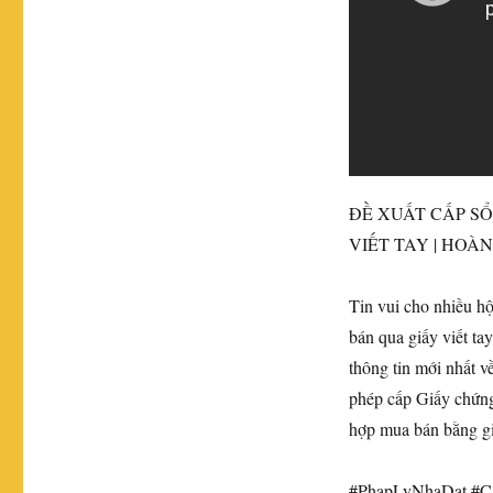
ĐỀ XUẤT CẤP S
VIẾT TAY | HOÀ
Tin vui cho nhiều h
bán qua giấy viết ta
thông tin mới nhất v
phép cấp Giấy chứng
hợp mua bán bằng gi
​#PhapLyNhaDat #