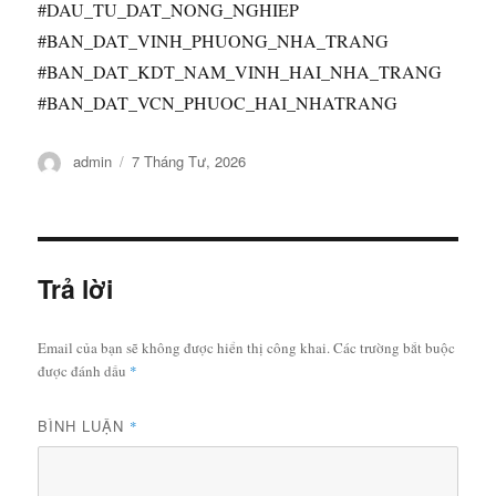
#DAU_TU_DAT_NONG_NGHIEP
#BAN_DAT_VINH_PHUONG_NHA_TRANG
#BAN_DAT_KDT_NAM_VINH_HAI_NHA_TRANG
#BAN_DAT_VCN_PHUOC_HAI_NHATRANG
Tác
Đăng
admin
7 Tháng Tư, 2026
giả
vào
ngày
Trả lời
Email của bạn sẽ không được hiển thị công khai.
Các trường bắt buộc
được đánh dấu
*
BÌNH LUẬN
*