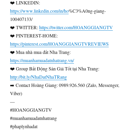
❤️ LINKEDIN:
https://www.linkedin.com/in/ho
%C3%A0ng-giang-
100407133/
❤️ TWITTER:
https://twitter.com/HOANGGIANGTV
❤️ PINTEREST-HOME:
https://pinterest.com/HOANGGIANGTVREVIEWS
❤️ Mua nhà mua đất Nha Trang:
https://muanhamuadatnhatrang.vn/
❤️ Group Bất Động Sản Giá Tốt tại Nha Trang:
http://bit.ly/NhaDatNhaTRang
➡️ Contact Hoàng Giang: 0989.926.560 (Zalo, Messenger,
Viber)
—
#HOANGGIANGTV
#muanhamuadatnhatrang
#phaplynhadat