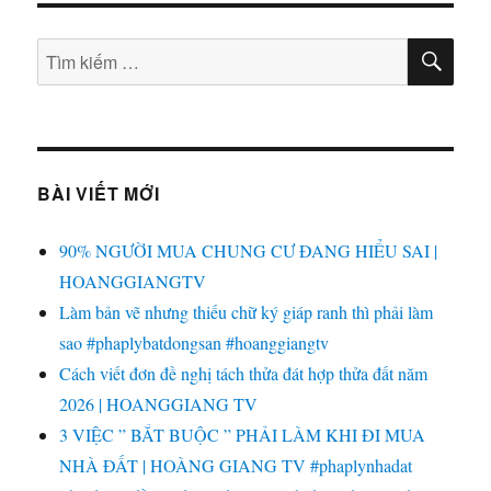
TÌM
Tìm
KIẾ
kiếm:
BÀI VIẾT MỚI
90% NGƯỜI MUA CHUNG CƯ ĐANG HIỂU SAI |
HOANGGIANGTV
Làm bản vẽ nhưng thiếu chữ ký giáp ranh thì phải làm
sao #phaplybatdongsan #hoanggiangtv
Cách viết đơn đề nghị tách thửa đát hợp thửa đất năm
2026 | HOANGGIANG TV
3 VIỆC ” BẮT BUỘC ” PHẢI LÀM KHI ĐI MUA
NHÀ ĐẤT | HOÀNG GIANG TV #phaplynhadat