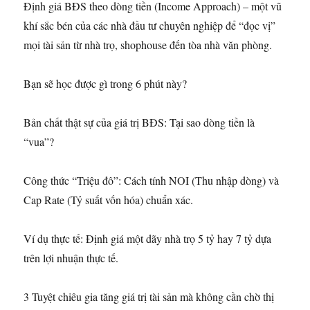
Định giá BĐS theo dòng tiền (Income Approach) – một vũ
khí sắc bén của các nhà đầu tư chuyên nghiệp để “đọc vị”
mọi tài sản từ nhà trọ, shophouse đến tòa nhà văn phòng.
Bạn sẽ học được gì trong 6 phút này?
Bản chất thật sự của giá trị BĐS: Tại sao dòng tiền là
“vua”?
Công thức “Triệu đô”: Cách tính NOI (Thu nhập dòng) và
Cap Rate (Tỷ suất vốn hóa) chuẩn xác.
Ví dụ thực tế: Định giá một dãy nhà trọ 5 tỷ hay 7 tỷ dựa
trên lợi nhuận thực tế.
3 Tuyệt chiêu gia tăng giá trị tài sản mà không cần chờ thị