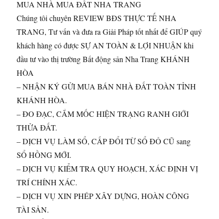
MUA NHÀ MUA ĐẤT NHA TRANG
Chúng tôi chuyên REVIEW BĐS THỰC TẾ NHA
TRANG, Tư vấn và đưa ra Giải Pháp tốt nhất để GIÚP quý
khách hàng có được SỰ AN TOÀN & LỢI NHUẬN khi
đầu tư vào thị trường Bất động sản Nha Trang KHÁNH
HÒA
– NHẬN KÝ GỬI MUA BÁN NHÀ ĐẤT TOÀN TỈNH
KHÁNH HÒA.
– ĐO ĐẠC, CẮM MỐC HIỆN TRẠNG RANH GIỚI
THỬA ĐẤT.
– DỊCH VỤ LÀM SỔ, CẤP ĐỔI TỪ SỔ ĐỎ CŨ sang
SỔ HỒNG MỚI.
– DỊCH VỤ KIỂM TRA QUY HOẠCH, XÁC ĐỊNH VỊ
TRÍ CHÍNH XÁC.
– DỊCH VỤ XIN PHÉP XÂY DỰNG, HOÀN CÔNG
TÀI SẢN.