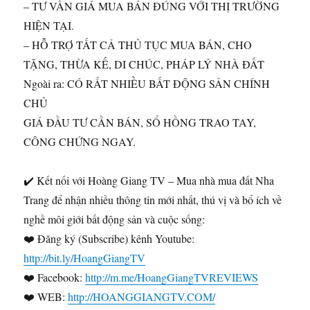
– TƯ VẤN GIÁ MUA BÁN ĐÚNG VỚI THỊ TRƯỜNG
HIỆN TẠI.
– HỖ TRỢ TẤT CẢ THỦ TỤC MUA BÁN, CHO
TẶNG, THỪA KẾ, DI CHÚC, PHÁP LÝ NHÀ ĐẤT
Ngoài ra: CÓ RẤT NHIỀU BẤT ĐỘNG SẢN CHÍNH
CHỦ
GIÁ ĐẦU TƯ CẦN BÁN, SỔ HỒNG TRAO TAY,
CÔNG CHỨNG NGAY.
✔️ Kết nối với Hoàng Giang TV – Mua nhà mua đất Nha
Trang để nhận nhiều thông tin mới nhất, thú vị và bổ ích về
nghề môi giới bất động sản và cuộc sống:
❤️ Đăng ký (Subscribe) kênh Youtube:
http://bit.ly/HoangGiangTV
❤️ Facebook:
http://m.me/HoangGiangTVREVIEWS
❤️ WEB:
http://HOANGGIANGTV.COM/