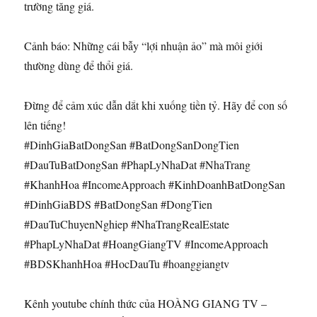
trường tăng giá.
Cảnh báo: Những cái bẫy “lợi nhuận ảo” mà môi giới
thường dùng để thổi giá.
Đừng để cảm xúc dẫn dắt khi xuống tiền tỷ. Hãy để con số
lên tiếng!
#DinhGiaBatDongSan #BatDongSanDongTien
#DauTuBatDongSan #PhapLyNhaDat #NhaTrang
#KhanhHoa #IncomeApproach #KinhDoanhBatDongSan
#DinhGiaBDS #BatDongSan #DongTien
#DauTuChuyenNghiep #NhaTrangRealEstate
#PhapLyNhaDat #HoangGiangTV #IncomeApproach
#BDSKhanhHoa #HocDauTu #hoanggiangtv
Kênh youtube chính thức của HOÀNG GIANG TV –