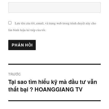
Lưu tên của tôi, email, và trang web trong trình duyệt này cho
lần bình luận kế tiếp của tôi.
Điều
TRƯỚC
hướng
Tại sao tìm hiểu kỹ mà đầu tư vẫn
Bài
thất bại ? HOANGGIANG TV
viết
bài
trước:
viết