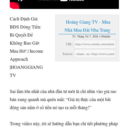
Cách Định Giá
Hoàng Giang TV - Mua
BĐS Dòng Tiền:
Nhà Mua Đất Nha Trang
Bí Quyết Để
T3, Tháng Tư 7, 2026 1:00chiều
Không Bao Giờ
URL:
Mua Hớ! | Income
Embed:
Approach
|HOANGGIANG
TV
Sai lầm
lớn nhất của nhà đầu tư mới là chỉ nhìn vào giá rao
bán xung quanh mà quên mất: “Giá trị thực của một bất
động sản nằm ở số tiền nó tạo ra mỗi tháng!”
Trong video này, tôi sẽ hướng dẫn bạn chi tiết phương pháp