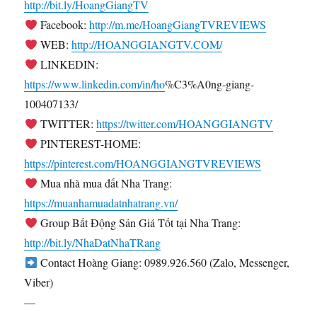
http://bit.ly/HoangGiangTV
Facebook:
http://m.me/HoangGiangTVREVIEWS
WEB:
http://HOANGGIANGTV.COM/
LINKEDIN:
https://www.linkedin.com/in/ho
%C3%A0ng-giang-
100407133/
TWITTER:
https://twitter.com/HOANGGIANGTV
PINTEREST-HOME:
https://pinterest.com/HOANGGIANGTVREVIEWS
Mua nhà mua đất Nha Trang:
https://muanhamuadatnhatrang.vn/
Group Bất Động Sản Giá Tốt tại Nha Trang:
http://bit.ly/NhaDatNhaTRang
Contact Hoàng Giang: 0989.926.560 (Zalo, Messenger,
Viber)
—