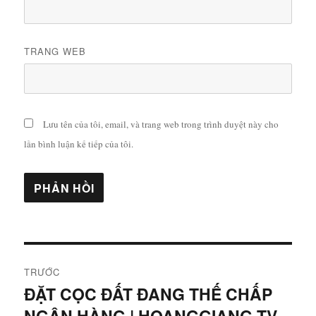
TRANG WEB
Lưu tên của tôi, email, và trang web trong trình duyệt này cho
lần bình luận kế tiếp của tôi.
Điều
TRƯỚC
hướng
ĐẶT CỌC ĐẤT ĐANG THẾ CHẤP
Bài
NGÂN HÀNG | HOANGGIANG TV
viết