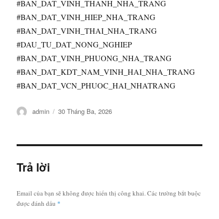
#BAN_DAT_VINH_THANH_NHA_TRANG
#BAN_DAT_VINH_HIEP_NHA_TRANG
#BAN_DAT_VINH_THAI_NHA_TRANG
#DAU_TU_DAT_NONG_NGHIEP
#BAN_DAT_VINH_PHUONG_NHA_TRANG
#BAN_DAT_KDT_NAM_VINH_HAI_NHA_TRANG
#BAN_DAT_VCN_PHUOC_HAI_NHATRANG
Tác
Đăng
admin
30 Tháng Ba, 2026
giả
vào
ngày
Trả lời
Email của bạn sẽ không được hiển thị công khai.
Các trường bắt buộc
được đánh dấu
*