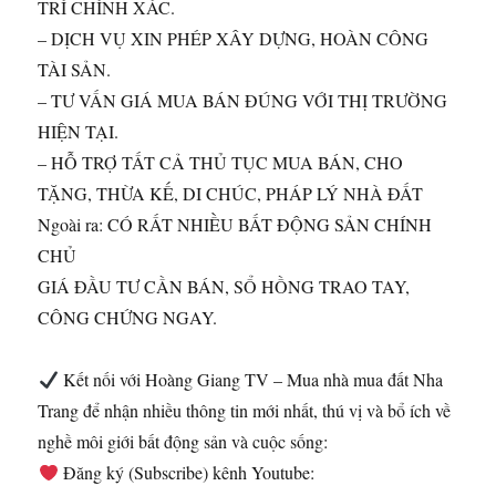
TRÍ CHÍNH XÁC.
– DỊCH VỤ XIN PHÉP XÂY DỰNG, HOÀN CÔNG
TÀI SẢN.
– TƯ VẤN GIÁ MUA BÁN ĐÚNG VỚI THỊ TRƯỜNG
HIỆN TẠI.
– HỖ TRỢ TẤT CẢ THỦ TỤC MUA BÁN, CHO
TẶNG, THỪA KẾ, DI CHÚC, PHÁP LÝ NHÀ ĐẤT
Ngoài ra: CÓ RẤT NHIỀU BẤT ĐỘNG SẢN CHÍNH
CHỦ
GIÁ ĐẦU TƯ CẦN BÁN, SỔ HỒNG TRAO TAY,
CÔNG CHỨNG NGAY.
Kết nối với Hoàng Giang TV – Mua nhà mua đất Nha
Trang để nhận nhiều thông tin mới nhất, thú vị và bổ ích về
nghề môi giới bất động sản và cuộc sống:
Đăng ký (Subscribe) kênh Youtube: