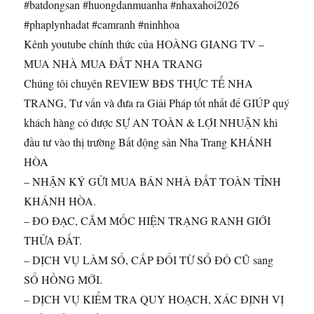
#batdongsan #huongdanmuanha #nhaxahoi2026
#phaplynhadat #camranh #ninhhoa
Kênh youtube chính thức của HOÀNG GIANG TV –
MUA NHÀ MUA ĐẤT NHA TRANG
Chúng tôi chuyên REVIEW BĐS THỰC TẾ NHA
TRANG, Tư vấn và đưa ra Giải Pháp tốt nhất để GIÚP quý
khách hàng có được SỰ AN TOÀN & LỢI NHUẬN khi
đầu tư vào thị trường Bất động sản Nha Trang KHÁNH
HÒA
– NHẬN KÝ GỬI MUA BÁN NHÀ ĐẤT TOÀN TỈNH
KHÁNH HÒA.
– ĐO ĐẠC, CẮM MỐC HIỆN TRẠNG RANH GIỚI
THỬA ĐẤT.
– DỊCH VỤ LÀM SỔ, CẤP ĐỔI TỪ SỔ ĐỎ CŨ sang
SỔ HỒNG MỚI.
– DỊCH VỤ KIỂM TRA QUY HOẠCH, XÁC ĐỊNH VỊ