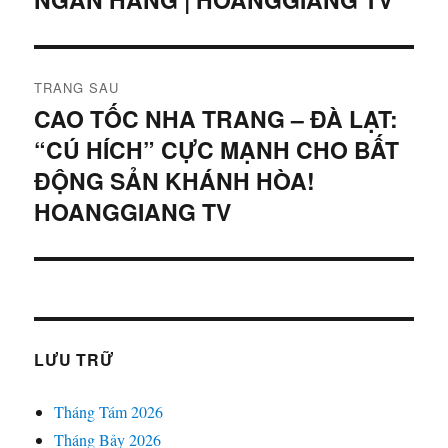
bài
trước:
viết
TRANG SAU
CAO TỐC NHA TRANG – ĐÀ LẠT:
Bài
“CÚ HÍCH” CỰC MẠNH CHO BẤT
tiếp
theo:
ĐỘNG SẢN KHÁNH HÒA!
HOANGGIANG TV
LƯU TRỮ
Tháng Tám 2026
Tháng Bảy 2026