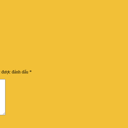
c được đánh dấu
*