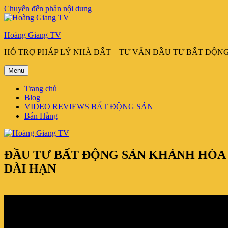
Chuyển đến phần nội dung
Hoàng Giang TV
HỖ TRỢ PHÁP LÝ NHÀ ĐẤT – TƯ VẤN ĐẦU TƯ BẤT ĐỘN
Menu
Trang chủ
Blog
VIDEO REVIEWS BẤT ĐỘNG SẢN
Bán Hàng
ĐẦU TƯ BẤT ĐỘNG SẢN KHÁNH HÒA 
DÀI HẠN