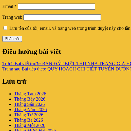
Email
*
Trang web
Lưu tên của tôi, email, và trang web trong trình duyệt này cho lần 
Điều hướng bài viết
Trước
Bài viết trước:
BÁN ĐẤT BIỆT THỰ NHA TRANG GIÁ H
Trang sau
Bài tiếp theo:
QUY HOẠCH CHI TIẾT TUYẾN ĐƯỜN
Lưu trữ
Tháng Tám 2026
Tháng Bảy 2026
Tháng Sáu 2026
Tháng Năm 2026
Tháng Tư 2026
Tháng Ba 2026
Tháng Một 2026
Tháng Mười Hai 2025