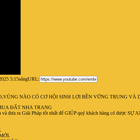
2025 5:15sáng
URL:
O,VÙNG NÀO CÓ CƠ HỘI SINH LỢI BỀN VỮNG TRUNG
VÀ 
HÀ MUA ĐẤT NHA TRANG
a ra Giải Pháp tốt nhất để GIÚP quý khách hàng có được SỰ AN
.
MỚI.