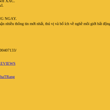
NH XÁC.
I.
NG NGAY.
nhiều thông tin mới nhất, thú vị và bổ ích về nghề môi giới bất động
00407133/
VREVIEWS
tNhaTRang