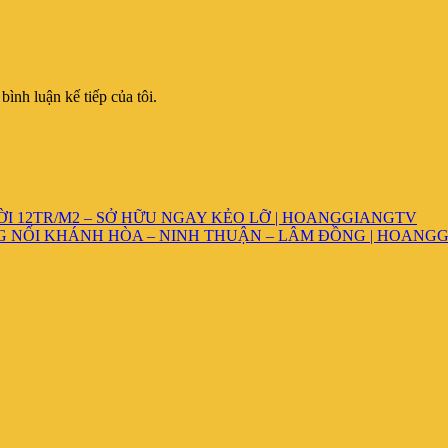
bình luận kế tiếp của tôi.
ỜI 12TR/M2 – SỞ HỮU NGAY KẺO LỠ | HOANGGIANGTV
G NỐI KHÁNH HÒA – NINH THUẬN – LÂM ĐỒNG | HOANG