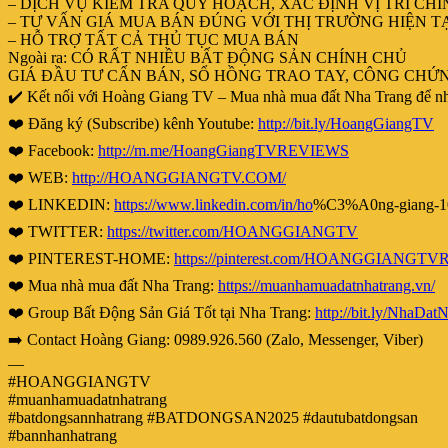
– DỊCH VỤ KIỂM TRA QUY HOẠCH, XÁC ĐỊNH VỊ TRÍ CHÍ
– TƯ VẤN GIÁ MUA BÁN ĐÚNG VỚI THỊ TRƯỜNG HIỆN TẠ
– HỖ TRỢ TẤT CẢ THỦ TỤC MUA BÁN
Ngoài ra: CÓ RẤT NHIỀU BẤT ĐỘNG SẢN CHÍNH CHỦ
GIÁ ĐẦU TƯ CẤN BÁN, SỔ HỒNG TRAO TAY, CÔNG CHỨ
✔️ Kết nối với Hoàng Giang TV – Mua nhà mua đất Nha Trang để nhận 
❤️ Đăng ký (Subscribe) kênh Youtube:
http://bit.ly/HoangGiangTV
❤️ Facebook:
http://m.me/HoangGiangTVREVIEWS
❤️ WEB:
http://HOANGGIANGTV.COM/
❤️ LINKEDIN:
https://www.linkedin.com/in/ho
%C3%A0ng-giang-1
❤️ TWITTER:
https://twitter.com/HOANGGIANGTV
❤️ PINTEREST-HOME:
https://pinterest.com/HOANGGIANGT
❤️ Mua nhà mua đất Nha Trang:
https://muanhamuadatnhatrang.vn/
❤️ Group Bất Động Sản Giá Tốt tại Nha Trang:
http://bit.ly/NhaDa
➡️ Contact Hoàng Giang: 0989.926.560 (Zalo, Messenger, Viber)
—
#HOANGGIANGTV
#muanhamuadatnhatrang
#batdongsannhatrang #BATDONGSAN2025 #dautubatdongsan
#bannhanhatrang