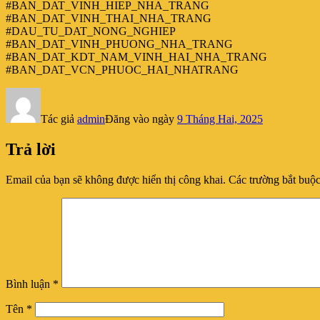
#BAN_DAT_VINH_HIEP_NHA_TRANG
#BAN_DAT_VINH_THAI_NHA_TRANG
#DAU_TU_DAT_NONG_NGHIEP
#BAN_DAT_VINH_PHUONG_NHA_TRANG
#BAN_DAT_KDT_NAM_VINH_HAI_NHA_TRANG
#BAN_DAT_VCN_PHUOC_HAI_NHATRANG
Tác giả
admin
Đăng vào ngày
9 Tháng Hai, 2025
Trả lời
Email của bạn sẽ không được hiển thị công khai.
Các trường bắt buộ
Bình luận
*
Tên
*