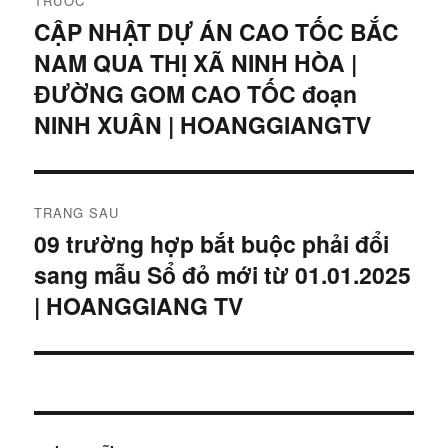
TRƯỚC
hướng
CẬP NHẬT DỰ ÁN CAO TỐC BẮC
Bài
NAM QUA THỊ XÃ NINH HÒA |
viết
bài
trước:
ĐƯỜNG GOM CAO TỐC đoạn
viết
NINH XUÂN | HOANGGIANGTV
TRANG SAU
09 trường hợp bắt buộc phải đổi
Bài
sang mẫu Sổ đỏ mới từ 01.01.2025
tiếp
theo:
| HOANGGIANG TV