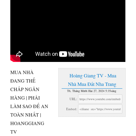
MUA NHÀ
Hoàng Giang TV - Mua
ĐANG THẾ
Nhà Mua Đất Nha Trang
CHẤP NGÂN
T6, Tháng Mười Hai 27, 2024 5:35sáng
HÀNG | PHẢI
URL:
LÀM SAO ĐỂ AN
Embed:
TOÀN NHẤT |
HOANGGIANG
TV