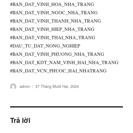
#BAN_DAT_VINH_HOA_NHA_TRANG
#BAN_DAT_VINH_NGOC_NHA_TRANG
#BAN_DAT_VINH_THANH_NHA_TRANG
#BAN_DAT_VINH_HIEP_NHA_TRANG
#BAN_DAT_VINH_THAI_NHA_TRANG
#DAU_TU_DAT_NONG_NGHIEP
#BAN_DAT_VINH_PHUONG_NHA_TRANG
#BAN_DAT_KDT_NAM_VINH_HAI_NHA_TRANG
#BAN_DAT_VCN_PHUOC_HAI_NHATRANG
Tác
Đăng
admin
27 Tháng Mười Hai, 2024
giả
vào
ngày
Trả lời