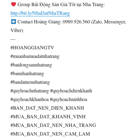
Group Bất Động Sản Giá Tốt tại Nha Trang:
http://bit.ly/NhaDatNhaTRang
Contact Hoàng Giang: 0989.926.560 (Zalo, Messenger,
Viber)
—
#HOANGGIANGTV
#muanhamuadatnhatrang
#batdongsannhatrang
#bannhanhatrang
#bandatnennhatrang
#quyhoachnhatrang #quyhoachdienkhanh
#quyhoachkhanhoa #quyhoachninhhoa
#BAN_DAT_NEN_DIEN_KHANH
#MUA_BAN_DAT_KHANH_VINH
#MUA_BAN_DAT_NEN_NHA_TRANG
#MUA_BAN_DAT_NEN_CAM_LAM