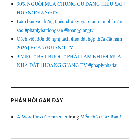
90% NGƯỜI MUA CHUNG CƯ ĐANG HIỂU SAI |
HOANGGIANGTV
Làm bản vẽ nhưng thiếu chữ ký giáp ranh thì phải làm
sao #phaplybatdongsan #hoanggiangtv
Cách viết đơn đề nghị tách thửa đát hợp thửa đất năm
2026 | HOANGGIANG TV
3 VIỆC ” BẮT BUỘC ” PHẢI LÀM KHI ĐI MUA
NHÀ ĐẤT | HOÀNG GIANG TV #phaplynhadat
PHẢN HỒI GẦN ĐÂY
A WordPress Commenter
trong
Mến chào Các Bạn !