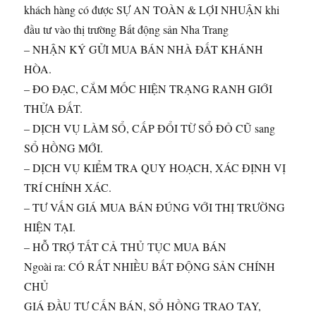
khách hàng có được SỰ AN TOÀN & LỢI NHUẬN khi
đầu tư vào thị trường Bất động sản Nha Trang
– NHẬN KÝ GỬI MUA BÁN NHÀ ĐẤT KHÁNH
HÒA.
– ĐO ĐẠC, CẮM MỐC HIỆN TRẠNG RANH GIỚI
THỬA ĐẤT.
– DỊCH VỤ LÀM SỔ, CẤP ĐỔI TỪ SỔ ĐỎ CŨ sang
SỔ HỒNG MỚI.
– DỊCH VỤ KIỂM TRA QUY HOẠCH, XÁC ĐỊNH VỊ
TRÍ CHÍNH XÁC.
– TƯ VẤN GIÁ MUA BÁN ĐÚNG VỚI THỊ TRƯỜNG
HIỆN TẠI.
– HỖ TRỢ TẤT CẢ THỦ TỤC MUA BÁN
Ngoài ra: CÓ RẤT NHIỀU BẤT ĐỘNG SẢN CHÍNH
CHỦ
GIÁ ĐẦU TƯ CẤN BÁN, SỔ HỒNG TRAO TAY,