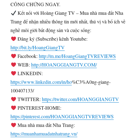
CÔNG CHỨNG NGAY.
Kết nối với Hoàng Giang TV – Mua nhà mua đất Nha
Trang để nhận nhiều thông tin mới nhất, thú vị và bổ ích về
nghề môi giới bất động sản và cuộc sống:
Đăng ký (Subscribe) kênh Youtube:
http://bit.ly/HoangGiangTV
Facebook:
http://m.me/HoangGiangTVREVIEWS
WEB:
http://HOANGGIANGTV.COM/
LINKEDIN:
https://www.linkedin.com/in/ho
%C3%A0ng-giang-
100407133/
TWITTER:
https://twitter.com/HOANGGIANGTV
PINTEREST-HOME:
https://pinterest.com/HOANGGIANGTVREVIEWS
Mua nhà mua đất Nha Trang:
https://muanhamuadatnhatrang.vn/