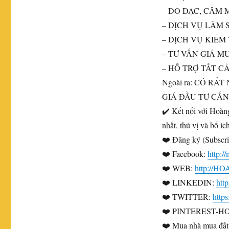
– ĐO ĐẠC, CẮM 
– DỊCH VỤ LÀM S
– DỊCH VỤ KIỂM
– TƯ VẤN GIÁ M
– HỖ TRỢ TẤT C
Ngoài ra: CÓ R
GIÁ ĐẦU TƯ CẤN
✔️ Kết nối với Hoàn
nhất, thú vị và bổ í
❤️ Đăng ký (Subscr
❤️ Facebook:
http:
❤️ WEB:
http://
❤️ LINKEDIN:
htt
❤️ TWITTER:
http
❤️ PINTEREST-H
❤️ Mua nhà mua đất