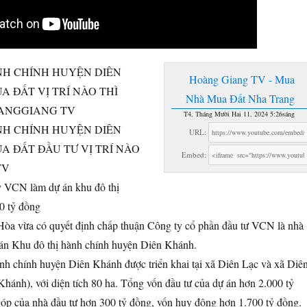
NH CHÍNH HUYỆN DIÊN
Hoàng Giang TV - Mua
A ĐẤT VỊ TRÍ NÀO THÌ
Nhà Mua Đất Nha Trang
ANGGIANG TV
T4, Tháng Mười Hai 11, 2024 5:26sáng
NH CHÍNH HUYỆN DIÊN
URL:
A ĐẤT ĐẦU TƯ VỊ TRÍ NÀO
Embed:
TV
 VCN làm dự án khu đô thị
0 tỷ đồng
a vừa có quyết định chấp thuận Công ty cổ phần đầu tư VCN là nhà
 án Khu đô thị hành chính huyện Diên Khánh.
nh chính huyện Diên Khánh được triển khai tại xã Diên Lạc và xã Diê
hánh), với diện tích 80 ha. Tổng vốn đầu tư của dự án hơn 2.000 tỷ
góp của nhà đầu tư hơn 300 tỷ đồng, vốn huy động hơn 1.700 tỷ đồng.