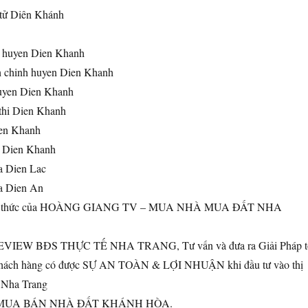
 tử Diên Khánh
 huyen Dien Khanh
 chinh huyen Dien Khanh
uyen Dien Khanh
thi Dien Khanh
ien Khanh
i Dien Khanh
a Dien Lac
a Dien An
ính thức của HOÀNG GIANG TV – MUA NHÀ MUA ĐẤT NHA
REVIEW BĐS THỰC TẾ NHA TRANG, Tư vấn và đưa ra Giải Pháp t
khách hàng có được SỰ AN TOÀN & LỢI NHUẬN khi đầu tư vào thị
 Nha Trang
 MUA BÁN NHÀ ĐẤT KHÁNH HÒA.