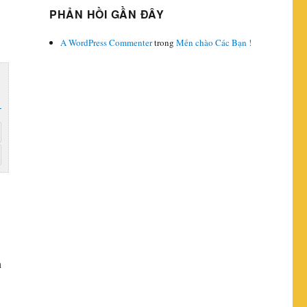
PHẢN HỒI GẦN ĐÂY
A WordPress Commenter
trong
Mến chào Các Bạn !
n