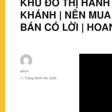
KHU ĐÔ THỊ HÀNH
KHÁNH | NÊN MUA 
BÁN CÓ LỜI | HO
Tác
admin
giả
Đăng
11 Tháng Mười Hai, 2024
vào
ngày