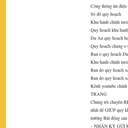
Công thông tin điện
Số đồ quy hoạch
Khu hanh chinh moi
Quy hoach khu hanh
Du An quy hoach h
Quy hoach chung o 
Ban o quy hoach D
Khu hanh chinh mo
Ban do quy hoach x
Ban do quy hoach x
Kênh youtube ch
TRANG
Chúng tôi chuyên 
nhất để GIÚP quý 
trường Bất động sản
– NHẬN KÝ GỬI