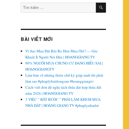
TÌM
Tìm
KIẾM
kiếm:
BÀI VIẾT MỚI
Vì Sao Mua Đất Rủi Ro Hơn Mua Ôtô? — Góc
Khuất Ít Người Nói Đến | HOANGGIANG TV
90% NGƯỜI MUA CHUNG CƯ ĐANG HIỂU SAI |
HOANGGIANGTV
Làm bản vẽ nhưng thiếu chữ ký giáp ranh thì phải
làm sao #phaplybatdongsan #hoanggiangtv
Cách viết đơn đề nghị tách thửa đát hợp thửa đất
năm 2026 | HOANGGIANG TV
3 VIỆC ” BẮT BUỘC ” PHẢI LÀM KHI ĐI MUA
NHÀ ĐẤT | HOÀNG GIANG TV #phaplynhadat