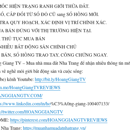
MỐC HIỆN TRẠNG RANH GIỚI THỬA ĐẤT.
Ổ, CẤP ĐỔI TỪ SỔ ĐỎ CŨ sang SỔ HỒNG MỚI.
 TRA QUY HOẠCH, XÁC ĐỊNH VỊ TRÍ CHÍNH XÁC.
UA BÁN ĐÚNG VỚI THỊ TRƯỜNG HIỆN TẠI.
Ả THỦ TỤC MUA BÁN
ẤT NHIỀU BẤT ĐỘNG SẢN CHÍNH CHỦ
 BÁN, SỔ HỒNG TRAO TAY, CÔNG CHỨNG NGAY.
g Giang TV – Mua nhà mua đất Nha Trang để nhận nhiều thông tin mớ
ch về nghề môi giới bất động sản và cuộc sống:
ibe) kênh Youtube:
http://bit.ly/HoangGiangTV
//m.me/HoangGiangTVREVIEWS
HOANGGIANGTV.COM/
ps://www.linkedin.com/in/ho
%C3%A0ng-giang-100407133/
s://twitter.com/HOANGGIANGTV
OME:
https://pinterest.com/HOANGGIANGTVREVIEWS
 Nha Trang:
https://muanhamuadatnhatrang.vn/