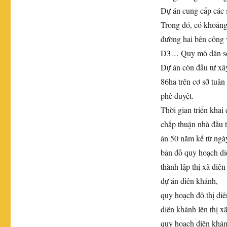
Dự án cung cấp các s
Trong đó, có khoảng
đường hai bên công v
D3… Quy mô dân số 
Dự án còn đầu tư xây
86ha trên cơ sở tuâ
phê duyệt.
Thời gian triển kha
chấp thuận nhà đầu 
án 50 năm kể từ ngày
bản đồ quy hoạch di
thành lập thị xã diê
dự án diên khánh,
quy hoạch đô thị di
diên khánh lên thị xã
quy hoạch diên khá