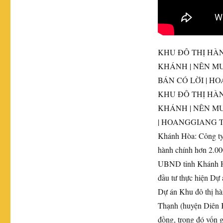
KHU ĐÔ THỊ HÀ
KHÁNH | NÊN MU
BÁN CÓ LỜI |
HO
KHU ĐÔ THỊ HÀ
KHÁNH | NÊN MU
| HOANGGIANG 
Khánh Hòa: Công ty
hành chính hơn 2.00
UBND tỉnh Khánh Hò
đầu tư thực hiện Dự
Dự án Khu đô thị hà
Thạnh (huyện Diên K
đồng, trong đó vốn 