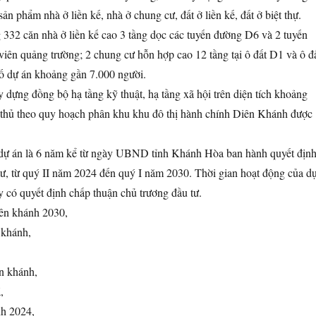
ản phẩm nhà ở liền kế, nhà ở chung cư, đất ở liền kế, đất ở biệt thự.
 332 căn nhà ở liền kế cao 3 tầng dọc các tuyến đường D6 và 2 tuyến
iên quảng trường; 2 chung cư hỗn hợp cao 12 tầng tại ô đất D1 và ô đ
dự án khoảng gần 7.000 người.
 dựng đồng bộ hạ tầng kỹ thuật, hạ tầng xã hội trên diện tích khoảng
n thủ theo quy hoạch phân khu khu đô thị hành chính Diên Khánh được
i dự án là 6 năm kể từ ngày UBND tỉnh Khánh Hòa ban hành quyết địn
tư, từ quý II năm 2024 đến quý I năm 2030. Thời gian hoạt động của d
 có quyết định chấp thuận chủ trương đầu tư.
ên khánh 2030,
n khánh,
ên khánh,
,
nh 2024,