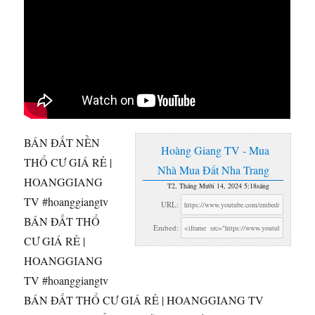
BÁN ĐẤT NỀN
Hoàng Giang TV - Mua
THỔ CƯ GIÁ RẺ |
Nhà Mua Đất Nha Trang
HOANGGIANG
T2, Tháng Mười 14, 2024 5:18sáng
TV #hoanggiangtv
URL:
BÁN ĐẤT THỔ
Embed:
CƯ GIÁ RẺ |
HOANGGIANG
TV #hoanggiangtv
BÁN ĐẤT THỔ CƯ GIÁ RẺ | HOANGGIANG TV