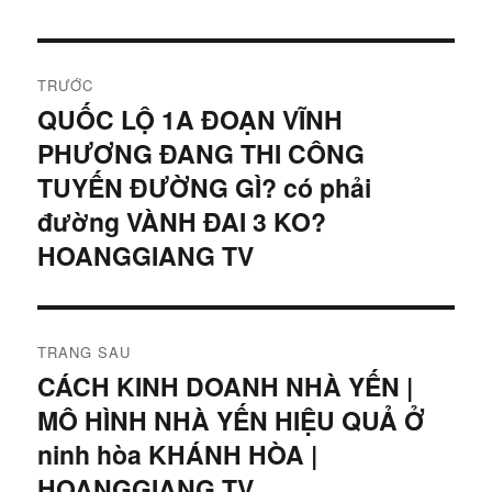
Điều
TRƯỚC
hướng
QUỐC LỘ 1A ĐOẠN VĨNH
Bài
PHƯƠNG ĐANG THI CÔNG
viết
bài
trước:
TUYẾN ĐƯỜNG GÌ? có phải
viết
đường VÀNH ĐAI 3 KO?
HOANGGIANG TV
TRANG SAU
CÁCH KINH DOANH NHÀ YẾN |
Bài
MÔ HÌNH NHÀ YẾN HIỆU QUẢ Ở
tiếp
theo:
ninh hòa KHÁNH HÒA |
HOANGGIANG TV