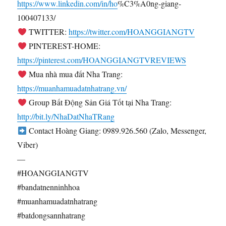
https://www.linkedin.com/in/ho
%C3%A0ng-giang-
100407133/
TWITTER:
https://twitter.com/HOANGGIANGTV
PINTEREST-HOME:
https://pinterest.com/HOANGGIANGTVREVIEWS
Mua nhà mua đất Nha Trang:
https://muanhamuadatnhatrang.vn/
Group Bất Động Sản Giá Tốt tại Nha Trang:
http://bit.ly/NhaDatNhaTRang
Contact Hoàng Giang: 0989.926.560 (Zalo, Messenger,
Viber)
—
#HOANGGIANGTV
#bandatnenninhhoa
#muanhamuadatnhatrang
#batdongsannhatrang