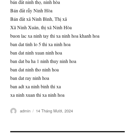
bán đất ninh thọ, ninh hòa
Bán đất rẫy Ninh Hòa
Bán đất xã Ninh Bình, Thị xã
Xã Ninh Xuân, thị xã Ninh Hòa
buon lac xa ninh tay thi xa ninh hoa khanh hoa
ban dat tinh lo 5 thi xa ninh hoa
ban dat ninh xuan ninh hoa
ban dat ba ha 1 ninh thuy ninh hoa
ban dat ninh tho ninh hoa
ban dat ray ninh hoa
ban adt xa ninh binh thi xa
xa ninh xuan thi xa ninh hoa
Tác
Đăng
admin
14 Tháng Mười, 2024
giả
vào
ngày