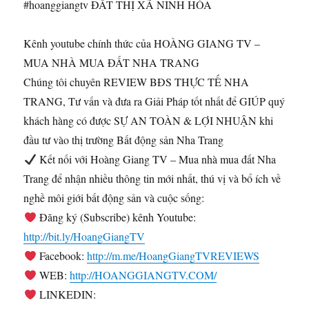
#hoanggiangtv ĐẤT THỊ XÃ NINH HÒA
Kênh youtube chính thức của HOÀNG GIANG TV –
MUA NHÀ MUA ĐẤT NHA TRANG
Chúng tôi chuyên REVIEW BĐS THỰC TẾ NHA
TRANG, Tư vấn và đưa ra Giải Pháp tốt nhất để GIÚP quý
khách hàng có được SỰ AN TOÀN & LỢI NHUẬN khi
đầu tư vào thị trường Bất động sản Nha Trang
Kết nối với Hoàng Giang TV – Mua nhà mua đất Nha
Trang để nhận nhiều thông tin mới nhất, thú vị và bổ ích về
nghề môi giới bất động sản và cuộc sống:
Đăng ký (Subscribe) kênh Youtube:
http://bit.ly/HoangGiangTV
Facebook:
http://m.me/HoangGiangTVREVIEWS
WEB:
http://HOANGGIANGTV.COM/
LINKEDIN: