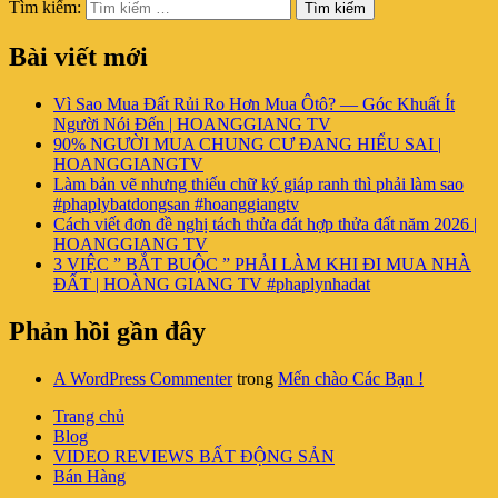
Tìm kiếm:
Tìm kiếm
Bài viết mới
Vì Sao Mua Đất Rủi Ro Hơn Mua Ôtô? — Góc Khuất Ít
Người Nói Đến | HOANGGIANG TV
90% NGƯỜI MUA CHUNG CƯ ĐANG HIỂU SAI |
HOANGGIANGTV
Làm bản vẽ nhưng thiếu chữ ký giáp ranh thì phải làm sao
#phaplybatdongsan #hoanggiangtv
Cách viết đơn đề nghị tách thửa đát hợp thửa đất năm 2026 |
HOANGGIANG TV
3 VIỆC ” BẮT BUỘC ” PHẢI LÀM KHI ĐI MUA NHÀ
ĐẤT | HOÀNG GIANG TV #phaplynhadat
Phản hồi gần đây
A WordPress Commenter
trong
Mến chào Các Bạn !
Trang chủ
Blog
VIDEO REVIEWS BẤT ĐỘNG SẢN
Bán Hàng