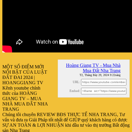
Hoàng Giang TV - Mua Nhà
MỘT SỐ ĐIỂM MỚI
Mua Đất Nha Trang
NỔI BẬT CỦA LUẬT
T2, Tháng Bảy 29, 2024 9:22sáng
ĐẤT ĐAI 2024 |
HOANGGIANG TV
URL:
Kênh youtube chính
Embed:
thức của HOÀNG
GIANG
TV – MUA
NHÀ MUA ĐẤT NHA
TRANG
Chúng tôi chuyên REVIEW BĐS THỰC TẾ NHA TRANG, Tư
vấn và đưa ra Giải Pháp tốt nhất để GIÚP quý khách hàng có được
SỰ AN TOÀN & LỢI NHUẬN khi đầu tư vào thị trường Bất động
sản Nha Trang