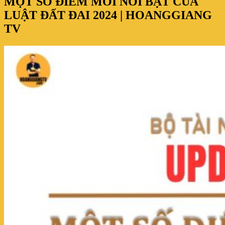
MỘT SỐ ĐIỂM MỚI NỔI BẬT CỦA
LUẬT ĐẤT ĐAI 2024 | HOANGGIANG
TV