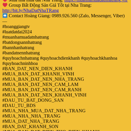
Group Bất Động Sản Giá Tốt tại Nha Trang:
http://bit.ly/NhaDatNhaTRang
Contact Hoàng Giang: 0989.926.560 (Zalo, Messenger, Viber)
—
#hoanggiangtv
#luatdatdai2024
#muanhamuadatnhatrang
#batdongsannhatrang
#bannhanhatrang
#bandatnennhatrang
#quyhoachnhatrang #quyhoachdienkhanh #quyhoachkhanhoa
#quyhoachninhhoa
#BAN_DAT_NEN_DIEN_KHANH
#MUA_BAN_DAT_KHANH_VINH
#MUA_BAN_DAT_NEN_NHA_TRANG
#MUA_BAN_DAT_NEN_CAM_LAM
#MUA_BAN_DAT_NEN_CAM_RANH
#MUA_BAN_DAT_NEN_KHANH_VINH
#DAU_TU_BAT_DONG_SAN
#DAU_TU_BDS
#MUA_NHA_MUA_DAT_NHA_TRANG
#MUA_NHA_NHA_TRANG
#MUA_DAT_NHA_TRANG
#BAN_DAT_KHANH_SON