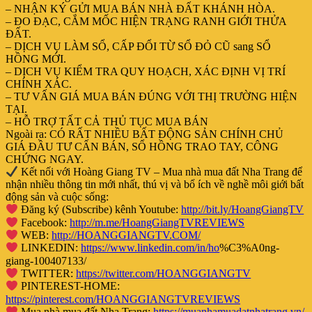
– NHẬN KÝ GỬI MUA BÁN NHÀ ĐẤT KHÁNH HÒA.
– ĐO ĐẠC, CẮM MỐC HIỆN TRẠNG RANH GIỚI THỬA
ĐẤT.
– DỊCH VỤ LÀM SỔ, CẤP ĐỔI TỪ SỔ ĐỎ CŨ sang SỔ
HỒNG MỚI.
– DỊCH VỤ KIỂM TRA QUY HOẠCH, XÁC ĐỊNH VỊ TRÍ
CHÍNH XÁC.
– TƯ VẤN GIÁ MUA BÁN ĐÚNG VỚI THỊ TRƯỜNG HIỆN
TẠI.
– HỖ TRỢ TẤT CẢ THỦ TỤC MUA BÁN
Ngoài ra: CÓ RẤT NHIỀU BẤT ĐỘNG SẢN CHÍNH CHỦ
GIÁ ĐẦU TƯ CẤN BÁN, SỔ HỒNG TRAO TAY, CÔNG
CHỨNG NGAY.
Kết nối với Hoàng Giang TV – Mua nhà mua đất Nha Trang để
nhận nhiều thông tin mới nhất, thú vị và bổ ích về nghề môi giới bất
động sản và cuộc sống:
Đăng ký (Subscribe) kênh Youtube:
http://bit.ly/HoangGiangTV
Facebook:
http://m.me/HoangGiangTVREVIEWS
WEB:
http://HOANGGIANGTV.COM/
LINKEDIN:
https://www.linkedin.com/in/ho
%C3%A0ng-
giang-100407133/
TWITTER:
https://twitter.com/HOANGGIANGTV
PINTEREST-HOME:
https://pinterest.com/HOANGGIANGTVREVIEWS
Mua nhà mua đất Nha Trang:
https://muanhamuadatnhatrang.vn/