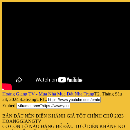
Hoàng Giang TV - Mua Nhà Mua Đất Nha Trang
T2, Tháng Sáu
24, 2024 4:26sáng
URL:
Embed:
BÁN ĐẤT NỀN DIÊN KHÁNH GIÁ TỐT CHÍNH CHỦ 2023 |
HOANGGIANGTV
CÓ CÒN LÔ NÀO ĐÁNG ĐỂ ĐẦU TƯ Ở
DIÊN KHÁNH KO