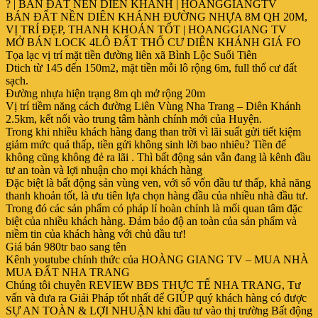
? | BÁN ĐẤT NỀN DIÊN KHÁNH | HOANGGIANGTV
BÁN ĐẤT NỀN DIÊN KHÁNH ĐƯỜNG NHỰA 8M QH 20M,
VỊ TRÍ ĐẸP, THANH KHOẢN TỐT | HOANGGIANG TV
MỞ BÁN LOCK 4LÔ ĐẤT THỔ CƯ DIÊN KHÁNH GIÁ FO
Tọa lạc vị trí mặt tiền đường liên xã Bình Lộc Suối Tiên
Dtich từ 145 đến 150m2, mặt tiền mỗi lô rộng 6m, full thổ cư đất
sạch.
Đường nhựa hiện trạng 8m qh mở rộng 20m
Vị trí tiềm năng cách đường Liên Vùng Nha Trang – Diên Khánh
2.5km, kết nối vào trung tâm hành chính mới của Huyện.
Trong khi nhiều khách hàng đang than trời vì lãi suất gửi tiết kiệm
giảm mức quá thấp, tiền gửi không sinh lời bao nhiêu? Tiền để
không cũng không đẻ ra lãi . Thì bất động sản vẫn đang là kênh đầu
tư an toàn và lợi nhuận cho mọi khách hàng
Đặc biệt là bất động sản vùng ven, với số vốn đầu tư thấp, khả năng
thanh khoản tốt, là ưu tiên lựa chọn hàng đầu của nhiều nhà đầu tư.
Trong đó các sản phẩm có pháp lí hoàn chỉnh là mối quan tâm đặc
biệt của nhiều khách hàng. Đảm bảo độ an toàn của sản phẩm và
niềm tin của khách hàng với chủ đầu tư!
Giá bán 980tr bao sang tên
Kênh youtube chính thức của HOÀNG GIANG TV – MUA NHÀ
MUA ĐẤT NHA TRANG
Chúng tôi chuyên REVIEW BĐS THỰC TẾ NHA TRANG, Tư
vấn và đưa ra Giải Pháp tốt nhất để GIÚP quý khách hàng có được
SỰ AN TOÀN & LỢI NHUẬN khi đầu tư vào thị trường Bất động