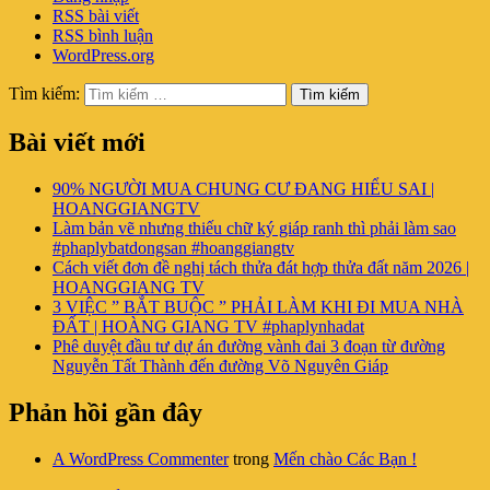
RSS bài viết
RSS bình luận
WordPress.org
Tìm kiếm:
Tìm kiếm
Bài viết mới
90% NGƯỜI MUA CHUNG CƯ ĐANG HIỂU SAI |
HOANGGIANGTV
Làm bản vẽ nhưng thiếu chữ ký giáp ranh thì phải làm sao
#phaplybatdongsan #hoanggiangtv
Cách viết đơn đề nghị tách thửa đát hợp thửa đất năm 2026 |
HOANGGIANG TV
3 VIỆC ” BẮT BUỘC ” PHẢI LÀM KHI ĐI MUA NHÀ
ĐẤT | HOÀNG GIANG TV #phaplynhadat
Phê duyệt đầu tư dự án đường vành đai 3 đoạn từ đường
Nguyễn Tất Thành đến đường Võ Nguyên Giáp
Phản hồi gần đây
A WordPress Commenter
trong
Mến chào Các Bạn !