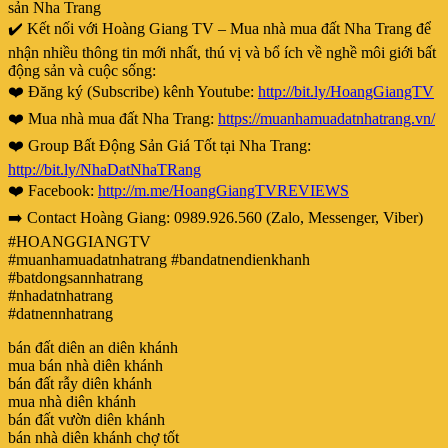
sản Nha Trang
✔️ Kết nối với Hoàng Giang TV – Mua nhà mua đất Nha Trang để
nhận nhiều thông tin mới nhất, thú vị và bổ ích về nghề môi giới bất
động sản và cuộc sống:
❤️ Đăng ký (Subscribe) kênh Youtube:
http://bit.ly/HoangGiangTV
❤️ Mua nhà mua đất Nha Trang:
https://muanhamuadatnhatrang.vn/
❤️ Group Bất Động Sản Giá Tốt tại Nha Trang:
http://bit.ly/NhaDatNhaTRang
❤️ Facebook:
http://m.me/HoangGiangTVREVIEWS
➡️ Contact Hoàng Giang: 0989.926.560 (Zalo, Messenger, Viber)
#HOANGGIANGTV
#muanhamuadatnhatrang #bandatnendienkhanh
#batdongsannhatrang
#nhadatnhatrang
#datnennhatrang
bán đất diên an diên khánh
mua bán nhà diên khánh
bán đất rẫy diên khánh
mua nhà diên khánh
bán đất vườn diên khánh
bán nhà diên khánh chợ tốt