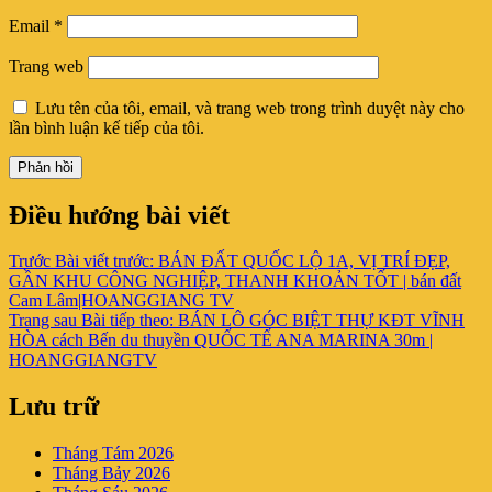
Email
*
Trang web
Lưu tên của tôi, email, và trang web trong trình duyệt này cho
lần bình luận kế tiếp của tôi.
Điều hướng bài viết
Trước
Bài viết trước:
BÁN ĐẤT QUỐC LỘ 1A, VỊ TRÍ ĐẸP,
GẦN KHU CÔNG NGHIỆP, THANH KHOẢN TỐT | bán đất
Cam Lâm|HOANGGIANG TV
Trang sau
Bài tiếp theo:
BÁN LÔ GÓC BIỆT THỰ KĐT VĨNH
HÒA cách Bến du thuyền QUỐC TẾ ANA MARINA 30m |
HOANGGIANGTV
Lưu trữ
Tháng Tám 2026
Tháng Bảy 2026