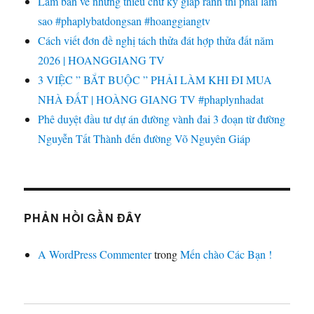
Làm bản vẽ nhưng thiếu chữ ký giáp ranh thì phải làm
sao #phaplybatdongsan #hoanggiangtv
Cách viết đơn đề nghị tách thửa đát hợp thửa đất năm
2026 | HOANGGIANG TV
3 VIỆC ” BẮT BUỘC ” PHẢI LÀM KHI ĐI MUA
NHÀ ĐẤT | HOÀNG GIANG TV #phaplynhadat
Phê duyệt đầu tư dự án đường vành đai 3 đoạn từ đường
Nguyễn Tất Thành đến đường Võ Nguyên Giáp
PHẢN HỒI GẦN ĐÂY
A WordPress Commenter
trong
Mến chào Các Bạn !