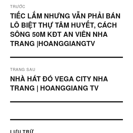
Điều
TRƯỚC
hướng
TIẾC LẮM NHƯNG VẪN PHẢI BÁN
Bài
LÔ BIỆT THỰ TÂM HUYẾT, CÁCH
viết
bài
trước:
SÔNG 50M KĐT AN VIÊN NHA
viết
TRANG |HOANGGIANGTV
TRANG SAU
NHÀ HÁT ĐÓ VEGA CITY NHA
Bài
TRANG | HOANGGIANG TV
tiếp
theo:
LƯU TRỮ