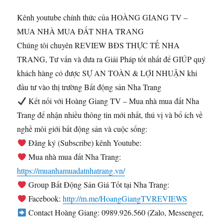
Kênh youtube chính thức của HOÀNG GIANG TV –
MUA NHÀ MUA ĐẤT NHA TRANG
Chúng tôi chuyên REVIEW BĐS THỰC TẾ NHA
TRANG, Tư vấn và đưa ra Giải Pháp tốt nhất để GIÚP quý
khách hàng có được SỰ AN TOÀN & LỢI NHUẬN khi
đầu tư vào thị trường Bất động sản Nha Trang
Kết nối với Hoàng Giang TV – Mua nhà mua đất Nha
Trang để nhận nhiều thông tin mới nhất, thú vị và bổ ích về
nghề môi giới bất động sản và cuộc sống:
Đăng ký (Subscribe) kênh Youtube:
Mua nhà mua đất Nha Trang:
https://muanhamuadatnhatrang.vn/
Group Bất Động Sản Giá Tốt tại Nha Trang:
Facebook:
http://m.me/HoangGiangTVREVIEWS
Contact Hoàng Giang: 0989.926.560 (Zalo, Messenger,