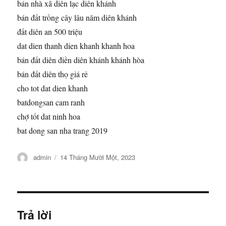
bán nhà xã diên lạc diên khánh
bán đất trồng cây lâu năm diên khánh
đất diên an 500 triệu
dat dien thanh dien khanh khanh hoa
bán đất diên điền diên khánh khánh hòa
bán đất diên thọ giá rẻ
cho tot dat dien khanh
batdongsan cam ranh
chợ tốt dat ninh hoa
bat dong san nha trang 2019
Tác
Đăng
admin
14 Tháng Mười Một, 2023
giả
vào
ngày
Trả lời