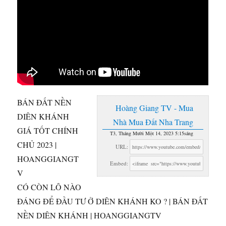
BÁN ĐẤT NỀN
Hoàng Giang TV - Mua
DIÊN KHÁNH
Nhà Mua Đất Nha Trang
GIÁ TỐT CHÍNH
T3, Tháng Mười Một 14, 2023 5:15sáng
CHỦ 2023 |
URL:
HOANGGIANGT
Embed:
V
CÓ CÒN LÔ NÀO
ĐÁNG ĐỂ ĐẦU TƯ Ở
DIÊN KHÁNH KO ? | BÁN ĐẤT
NỀN DIÊN KHÁNH | HOANGGIANGTV