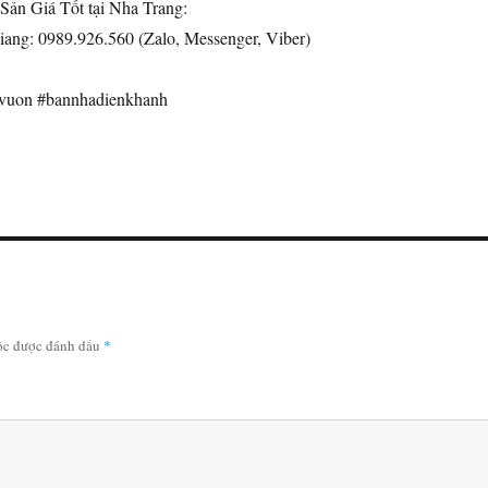
ản Giá Tốt tại Nha Trang:
ang: 0989.926.560 (Zalo, Messenger, Viber)
avuon #bannhadienkhanh
uộc được đánh dấu
*