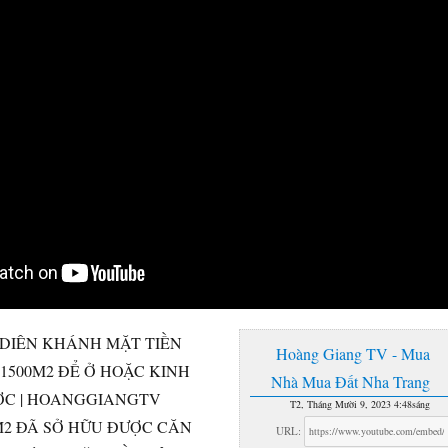
DIÊN KHÁNH MẶT TIỀN
Hoàng Giang TV - Mua
1500M2 ĐỂ Ở HOẶC KINH
Nhà Mua Đất Nha Trang
C | HOANGGIANGTV
T2, Tháng Mười 9, 2023 4:48sáng
M2 ĐÃ SỞ HỮU ĐƯỢC CĂN
URL: