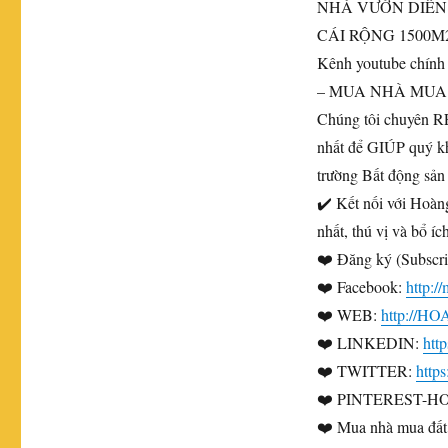
NHÀ VƯỜN DIÊN
CÁI RỘNG 1500
Kênh youtube chí
– MUA NHÀ MUA
Chúng tôi chuyên 
nhất để GIÚP quý 
trường Bất động sản
✔️ Kết nối với Hoàn
nhất, thú vị và bổ í
❤️ Đăng ký (Subscri
❤️ Facebook:
http:
❤️ WEB:
http://
❤️ LINKEDIN:
htt
❤️ TWITTER:
http
❤️ PINTEREST-H
❤️ Mua nhà mua đất