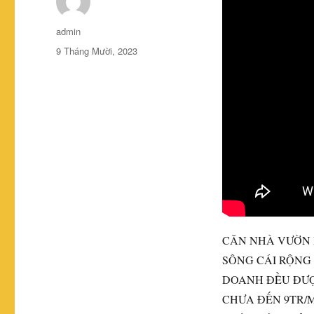
Tác
admin
giả
Đăng
9 Tháng Mười, 2023
vào
ngày
CĂN NHÀ VƯỜN 
SÔNG CÁI RỘNG 
DOANH ĐỀU ĐƯỢ
CHƯA
ĐẾN 9TR/