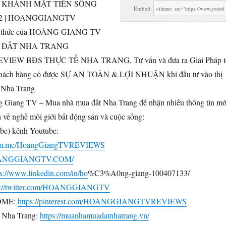
 KHÁNH MẶT TIỀN SÔNG
Embed:
M2 | HOANGGIANGTV
nh thức của HOÀNG GIANG TV
 ĐẤT NHA TRANG
REVIEW BĐS THỰC TẾ NHA TRANG, Tư vấn và đưa ra Giải Pháp t
khách hàng có được SỰ AN TOÀN & LỢI NHUẬN khi đầu tư vào thị
 Nha Trang
g Giang TV – Mua nhà mua đất Nha Trang để nhận nhiều thông tin mớ
ch về nghề môi giới bất động sản và cuộc sống:
be) kênh Youtube:
//m.me/HoangGiangTVREVIEWS
HOANGGIANGTV.COM/
ps://www.linkedin.com/in/ho
%C3%A0ng-giang-100407133/
s://twitter.com/HOANGGIANGTV
OME:
https://pinterest.com/HOANGGIANGTVREVIEWS
 Nha Trang:
https://muanhamuadatnhatrang.vn/