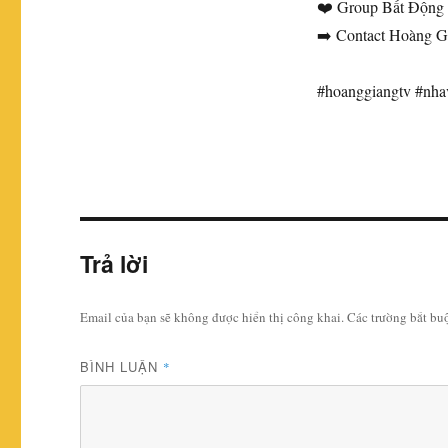
❤️ Group Bất Động S
➡️ Contact Hoàng Gi
#hoanggiangtv #nh
Trả lời
Email của bạn sẽ không được hiển thị công khai.
Các trường bắt b
BÌNH LUẬN
*