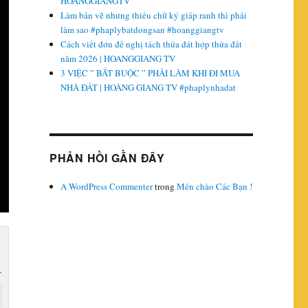
HOANGGIANGTV
Làm bản vẽ nhưng thiếu chữ ký giáp ranh thì phải
làm sao #phaplybatdongsan #hoanggiangtv
Cách viết đơn đề nghị tách thửa đát hợp thửa đất
năm 2026 | HOANGGIANG TV
3 VIỆC ” BẮT BUỘC ” PHẢI LÀM KHI ĐI MUA
NHÀ ĐẤT | HOÀNG GIANG TV #phaplynhadat
PHẢN HỒI GẦN ĐÂY
A WordPress Commenter
trong
Mến chào Các Bạn !