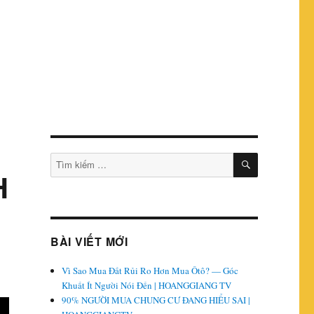
TÌM
Tìm
KIẾM
H
kiếm:
BÀI VIẾT MỚI
Vì Sao Mua Đất Rủi Ro Hơn Mua Ôtô? — Góc
Khuất Ít Người Nói Đến | HOANGGIANG TV
90% NGƯỜI MUA CHUNG CƯ ĐANG HIỂU SAI |