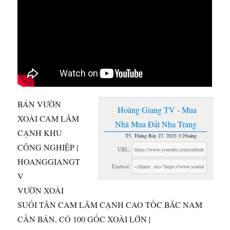
BÁN VƯỜN
Hoàng Giang TV - Mua
XOÀI CAM LÂM
Nhà Mua Đất Nha Trang
CẠNH KHU
T5, Tháng Bảy 27, 2023 3:29sáng
CÔNG NGHIỆP |
URL:
HOANGGIANGT
Embed:
V
VƯỜN XOÀI
SUỐI TÂN CAM LÂM CẠNH CAO TỐC BẮC
NAM
CẦN BÁN, CÓ 100 GỐC XOÀI LỚN |