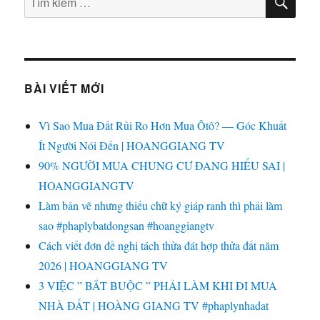
KIẾ
kiếm:
BÀI VIẾT MỚI
Vì Sao Mua Đất Rủi Ro Hơn Mua Ôtô? — Góc Khuất
Ít Người Nói Đến | HOANGGIANG TV
90% NGƯỜI MUA CHUNG CƯ ĐANG HIỂU SAI |
HOANGGIANGTV
Làm bản vẽ nhưng thiếu chữ ký giáp ranh thì phải làm
sao #phaplybatdongsan #hoanggiangtv
Cách viết đơn đề nghị tách thửa đát hợp thửa đất năm
2026 | HOANGGIANG TV
3 VIỆC ” BẮT BUỘC ” PHẢI LÀM KHI ĐI MUA
NHÀ ĐẤT | HOÀNG GIANG TV #phaplynhadat