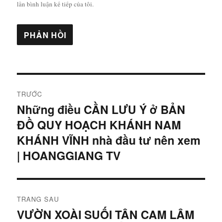
lần bình luận kế tiếp của tôi.
Điều
TRƯỚC
hướng
Những điều CẦN LƯU Ý ở BẢN
Bài
ĐỒ QUY HOẠCH KHÁNH NAM
viết
bài
trước:
KHÁNH VĨNH nhà đầu tư nên xem
viết
| HOANGGIANG TV
TRANG SAU
VƯỜN XOÀI SUỐI TÂN CAM LÂM
Bài