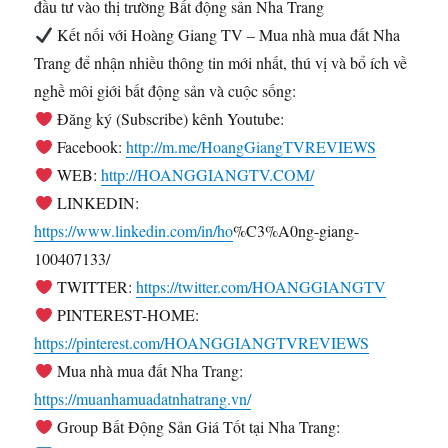
đầu tư vào thị trường Bất động sản Nha Trang
Kết nối với Hoàng Giang TV – Mua nhà mua đất Nha
Trang để nhận nhiều thông tin mới nhất, thú vị và bổ ích về
nghề môi giới bất động sản và cuộc sống:
Đăng ký (Subscribe) kênh Youtube:
Facebook:
http://m.me/HoangGiangTVREVIEWS
WEB:
http://HOANGGIANGTV.COM/
LINKEDIN:
https://www.linkedin.com/in/ho
%C3%A0ng-giang-
100407133/
TWITTER:
https://twitter.com/HOANGGIANGTV
PINTEREST-HOME:
https://pinterest.com/HOANGGIANGTVREVIEWS
Mua nhà mua đất Nha Trang:
https://muanhamuadatnhatrang.vn/
Group Bất Động Sản Giá Tốt tại Nha Trang: