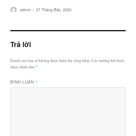
Tác
Đăng
admin
27 Tháng Bảy, 2023
giả
vào
ngày
Trả lời
Email của bạn sẽ không được hiển thị công khai.
Các trường bắt buộc
được đánh dấu
*
BÌNH LUẬN
*