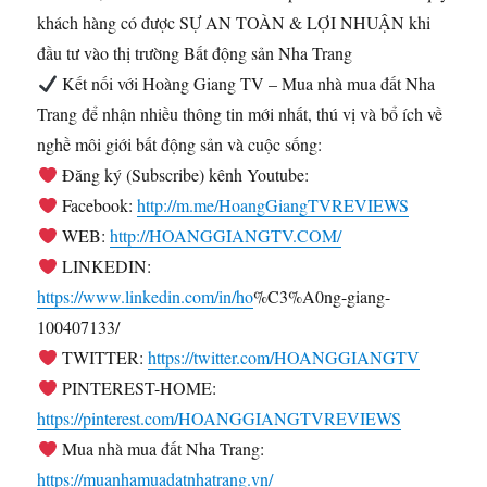
khách hàng có được SỰ AN TOÀN & LỢI NHUẬN khi
đầu tư vào thị trường Bất động sản Nha Trang
Kết nối với Hoàng Giang TV – Mua nhà mua đất Nha
Trang để nhận nhiều thông tin mới nhất, thú vị và bổ ích về
nghề môi giới bất động sản và cuộc sống:
Đăng ký (Subscribe) kênh Youtube:
Facebook:
http://m.me/HoangGiangTVREVIEWS
WEB:
http://HOANGGIANGTV.COM/
LINKEDIN:
https://www.linkedin.com/in/ho
%C3%A0ng-giang-
100407133/
TWITTER:
https://twitter.com/HOANGGIANGTV
PINTEREST-HOME:
https://pinterest.com/HOANGGIANGTVREVIEWS
Mua nhà mua đất Nha Trang:
https://muanhamuadatnhatrang.vn/