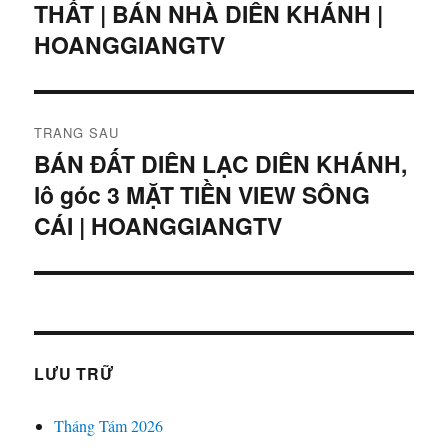
THẤT | BÁN NHÀ DIÊN KHÁNH |
viết
bài
trước:
HOANGGIANGTV
viết
TRANG SAU
BÁN ĐẤT DIÊN LẠC DIÊN KHÁNH,
Bài
lô góc 3 MẶT TIỀN VIEW SÔNG
tiếp
theo:
CÁI | HOANGGIANGTV
LƯU TRỮ
Tháng Tám 2026