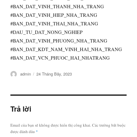
#BAN_DAT_VINH_THANH_NHA_TRANG
#BAN_DAT_VINH_HIEP_NHA_TRANG
#BAN_DAT_VINH_THAI_NHA_TRANG
#DAU_TU_DAT_NONG_NGHIEP
#BAN_DAT_VINH_PHUONG_NHA_TRANG
#BAN_DAT_KDT_NAM_VINH_HAI_NHA_TRANG
#BAN_DAT_VCN_PHUOC_HAI_NHATRANG
Tác
Đăng
admin
24 Tháng Bảy, 2023
giả
vào
ngày
Trả lời
Email của bạn sẽ không được hiển thị công khai.
Các trường bắt buộc
được đánh dấu
*