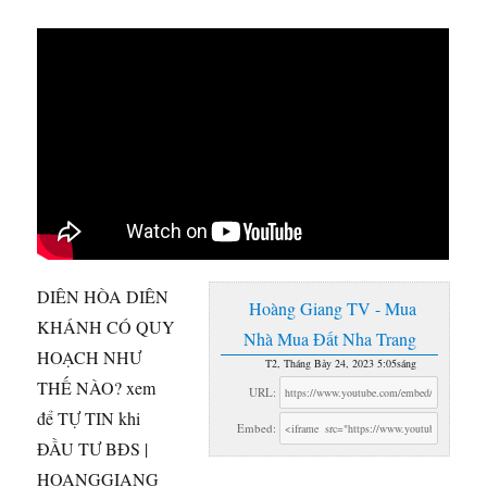
DIÊN HÒA DIÊN
Hoàng Giang TV - Mua
KHÁNH CÓ QUY
Nhà Mua Đất Nha Trang
HOẠCH NHƯ
T2, Tháng Bảy 24, 2023 5:05sáng
THẾ NÀO? xem
URL:
để TỰ TIN khi
Embed:
ĐẦU TƯ BĐS |
HOANGGIANG