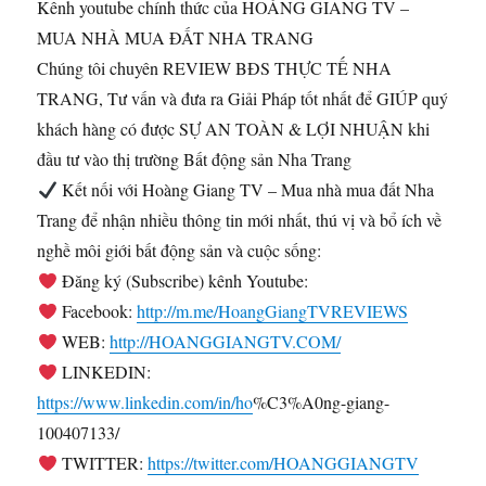
Kênh youtube chính thức của HOÀNG GIANG TV –
MUA NHÀ MUA ĐẤT NHA TRANG
Chúng tôi chuyên REVIEW BĐS THỰC TẾ NHA
TRANG, Tư vấn và đưa ra Giải Pháp tốt nhất để GIÚP quý
khách hàng có được SỰ AN TOÀN & LỢI NHUẬN khi
đầu tư vào thị trường Bất động sản Nha Trang
Kết nối với Hoàng Giang TV – Mua nhà mua đất Nha
Trang để nhận nhiều thông tin mới nhất, thú vị và bổ ích về
nghề môi giới bất động sản và cuộc sống:
Đăng ký (Subscribe) kênh Youtube:
Facebook:
http://m.me/HoangGiangTVREVIEWS
WEB:
http://HOANGGIANGTV.COM/
LINKEDIN:
https://www.linkedin.com/in/ho
%C3%A0ng-giang-
100407133/
TWITTER:
https://twitter.com/HOANGGIANGTV