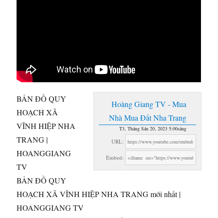
BẢN ĐỒ QUY
Hoàng Giang TV - Mua
HOẠCH XÃ
Nhà Mua Đất Nha Trang
VĨNH HIỆP NHA
T3, Tháng Sáu 20, 2023 5:00sáng
TRANG |
URL:
HOANGGIANG
Embed:
TV
BẢN ĐỒ QUY
HOẠCH XÃ VĨNH HIỆP NHA TRANG
mới nhất |
HOANGGIANG TV