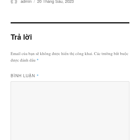
Tác
Đăng
admin
20 Tháng Sáu, 2023
giả
vào
ngày
Trả lời
Email của bạn sẽ không được hiển thị công khai.
Các trường bắt buộc
được đánh dấu
*
BÌNH LUẬN
*