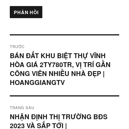
Điều
TRƯỚC
hướng
BÁN ĐẤT KHU BIỆT THỰ VĨNH
Bài
HÒA GIÁ 2TY780TR, VỊ TRÍ GẦN
viết
bài
trước:
CÔNG VIÊN NHIỀU NHÀ ĐẸP |
viết
HOANGGIANGTV
TRANG SAU
NHẬN ĐỊNH THỊ TRƯỜNG BĐS
Bài
2023 VÀ SẮP TỚI |
tiếp