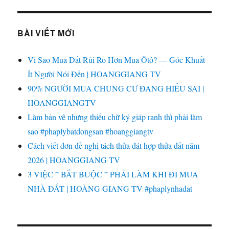
BÀI VIẾT MỚI
Vì Sao Mua Đất Rủi Ro Hơn Mua Ôtô? — Góc Khuất
Ít Người Nói Đến | HOANGGIANG TV
90% NGƯỜI MUA CHUNG CƯ ĐANG HIỂU SAI |
HOANGGIANGTV
Làm bản vẽ nhưng thiếu chữ ký giáp ranh thì phải làm
sao #phaplybatdongsan #hoanggiangtv
Cách viết đơn đề nghị tách thửa đát hợp thửa đất năm
2026 | HOANGGIANG TV
3 VIỆC ” BẮT BUỘC ” PHẢI LÀM KHI ĐI MUA
NHÀ ĐẤT | HOÀNG GIANG TV #phaplynhadat