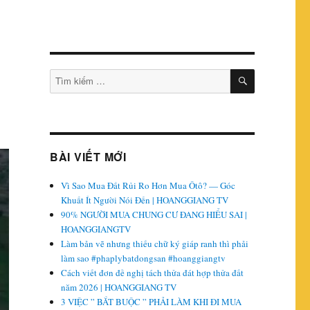
TÌM
Tìm
KIẾM
kiếm:
BÀI VIẾT MỚI
Vì Sao Mua Đất Rủi Ro Hơn Mua Ôtô? — Góc
Khuất Ít Người Nói Đến | HOANGGIANG TV
90% NGƯỜI MUA CHUNG CƯ ĐANG HIỂU SAI |
HOANGGIANGTV
Làm bản vẽ nhưng thiếu chữ ký giáp ranh thì phải
làm sao #phaplybatdongsan #hoanggiangtv
Cách viết đơn đề nghị tách thửa đát hợp thửa đất
năm 2026 | HOANGGIANG TV
3 VIỆC ” BẮT BUỘC ” PHẢI LÀM KHI ĐI MUA