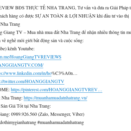
REVIEW BĐS THỰC TẾ NHA TRANG, Tư vấn và đưa ra Giải Pháp t
khách hàng có được SỰ AN TOÀN & LỢI NHUẬN khi đầu tư vào thị
 Nha Trang
g Giang TV – Mua nhà mua đất Nha Trang để nhận nhiều thông tin m
ch về nghề môi giới bất động sản và cuộc sống:
be) kênh Youtube:
://m.me/HoangGiangTVREVIEWS
HOANGGIANGTV.COM/
ps://www.linkedin.com/in/ho
%C3%A0n…
ps://twitter.com/HOANGGIANGTV
OME:
https://pinterest.com/HOANGGIANGTVREV…
 Nha Trang:
https://muanhamuadatnhatrang.vn/
ản Giá Tốt tại Nha Trang:
ang: 0989.926.560 (Zalo, Messenger, Viber)
dothimygianhatrang #muanhamuadatnhatrang