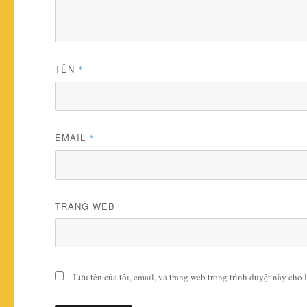
TÊN
*
EMAIL
*
TRANG WEB
Lưu tên của tôi, email, và trang web trong trình duyệt này cho l