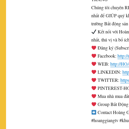
Chúng tôi chuyên 
nhất để GIÚP quý 
trường Bất động sản
Kết nối với Hoàn
nhất, thú vị và bổ í
Đăng ký (Subscri
Facebook:
http
WEB:
http://
LINKEDIN:
htt
TWITTER:
htt
PINTEREST-H
Mua nhà mua đất
Group Bất Động S
Contact Hoàng Gi
#hoanggiangtv #khu