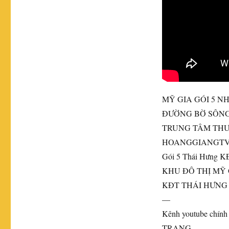
MỸ GIA GÓI 5 N
ĐƯỜNG BỜ SÔNG
TRUNG TÂM THƯ
HOANGGIANGT
Gói
5 Thái Hưng K
KHU ĐÔ THỊ MỸ 
KĐT THÁI HƯNG
—
Kênh youtube ch
TRANG