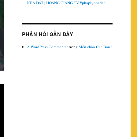
NHÀ ĐẤT | HOÀNG GIANG TV #phaplynhadat
PHẢN HỒI GẦN ĐÂY
A WordPress Commenter
trong
Mến chào Các Bạn !