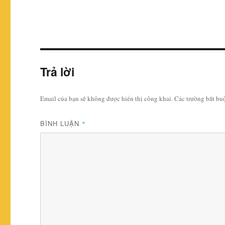
Trả lời
Email của bạn sẽ không được hiển thị công khai.
Các trường bắt b
BÌNH LUẬN
*