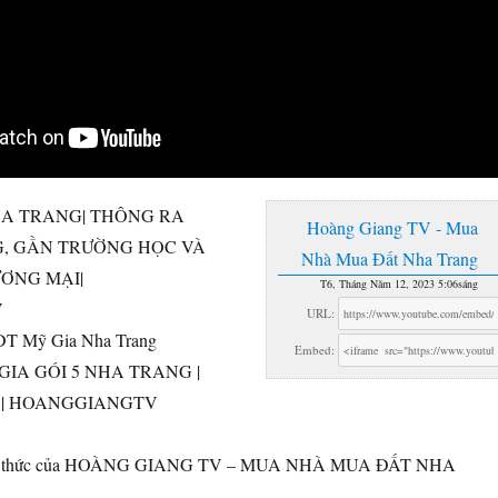
HA TRANG| THÔNG RA
Hoàng Giang TV - Mua
, GẦN TRƯỜNG HỌC VÀ
Nhà Mua Đất Nha Trang
ƠNG MẠI|
T6, Tháng Năm 12, 2023 5:06sáng
V
URL:
ĐT Mỹ Gia Nha Trang
Embed:
GIA GÓI 5 NHA TRANG |
 | HOANGGIANGTV
ính thức của HOÀNG GIANG TV – MUA NHÀ MUA ĐẤT NHA