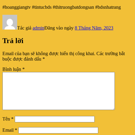
#hoanggiangtv #tintucbds #thitruongbatdongsan #bdsnhatrang
Tác giả
admin
Đăng vào ngày
8 Tháng Năm, 2023
Trả lời
Email của bạn sẽ không được hiển thị công khai.
Các trường bắt
buộc được đánh dấu
*
Bình luận
*
Tên
*
Email
*