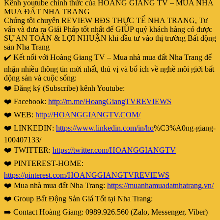
Kênh youtube chính thức của HOÀNG GIANG TV – MUA NHÀ
MUA ĐẤT NHA TRANG
Chúng tôi chuyên REVIEW BĐS THỰC TẾ NHA TRANG, Tư
vấn và đưa ra Giải Pháp tốt nhất để GIÚP quý khách hàng có được
SỰ AN TOÀN & LỢI NHUẬN khi đầu tư vào thị trường Bất động
sản Nha Trang
✔️ Kết nối với Hoàng Giang TV – Mua nhà mua đất Nha Trang để
nhận nhiều thông tin mới nhất, thú vị và bổ ích về nghề môi giới bất
động sản và cuộc sống:
❤️ Đăng ký (Subscribe) kênh Youtube:
❤️ Facebook:
http://m.me/HoangGiangTVREVIEWS
❤️ WEB:
http://HOANGGIANGTV.COM/
❤️ LINKEDIN:
https://www.linkedin.com/in/ho
%C3%A0ng-giang-
100407133/
❤️ TWITTER:
https://twitter.com/HOANGGIANGTV
❤️ PINTEREST-HOME:
https://pinterest.com/HOANGGIANGTVREVIEWS
❤️ Mua nhà mua đất Nha Trang:
https://muanhamuadatnhatrang.vn/
❤️ Group Bất Động Sản Giá Tốt tại Nha Trang:
➡️ Contact Hoàng Giang: 0989.926.560 (Zalo, Messenger, Viber)