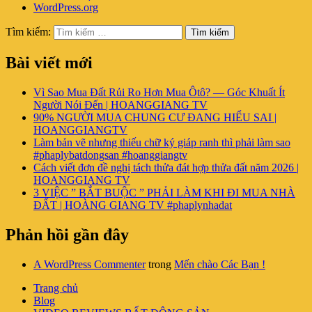
WordPress.org
Tìm kiếm:
Tìm kiếm
Bài viết mới
Vì Sao Mua Đất Rủi Ro Hơn Mua Ôtô? — Góc Khuất Ít
Người Nói Đến | HOANGGIANG TV
90% NGƯỜI MUA CHUNG CƯ ĐANG HIỂU SAI |
HOANGGIANGTV
Làm bản vẽ nhưng thiếu chữ ký giáp ranh thì phải làm sao
#phaplybatdongsan #hoanggiangtv
Cách viết đơn đề nghị tách thửa đát hợp thửa đất năm 2026 |
HOANGGIANG TV
3 VIỆC ” BẮT BUỘC ” PHẢI LÀM KHI ĐI MUA NHÀ
ĐẤT | HOÀNG GIANG TV #phaplynhadat
Phản hồi gần đây
A WordPress Commenter
trong
Mến chào Các Bạn !
Trang chủ
Blog