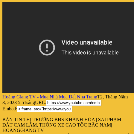
Hoàng Giang TV - Mua Nhà Mua Đất Nha Trang
T2, Tháng Năm
8, 2023 5:51sáng
URL:
Embed:
BẢN TIN THỊ TRƯỜNG BĐS KHÁNH HÒA | SAI PHẠM
ĐẤT CAM LÂM, THÔNG XE CAO TỐC BẮC NAM|
HOANGGIANG TV