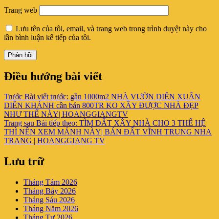
Trang web
Lưu tên của tôi, email, và trang web trong trình duyệt này cho
lần bình luận kế tiếp của tôi.
Điều hướng bài viết
Trước
Bài viết trước:
gần 1000m2 NHÀ VƯỜN DIÊN XUÂN
DIÊN KHÁNH cần bán 800TR KO XÂY ĐƯỢC NHÀ ĐẸP
NHƯ THẾ NÀY| HOANGGIANGTV
Trang sau
Bài tiếp theo:
TÌM ĐẤT XÂY NHÀ CHO 3 THẾ HỆ
THÌ NÊN XEM MẢNH NÀY| BÁN ĐẤT VĨNH TRUNG NHA
TRANG | HOANGGIANG TV
Lưu trữ
Tháng Tám 2026
Tháng Bảy 2026
Tháng Sáu 2026
Tháng Năm 2026
Tháng Tư 2026