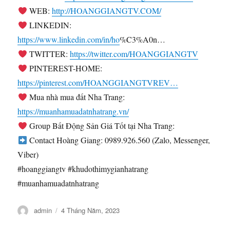
WEB:
http://HOANGGIANGTV.COM/
LINKEDIN:
https://www.linkedin.com/in/ho
%C3%A0n…
TWITTER:
https://twitter.com/HOANGGIANGTV
PINTEREST-HOME:
https://pinterest.com/HOANGGIANGTVREV…
Mua nhà mua đất Nha Trang:
https://muanhamuadatnhatrang.vn/
Group Bất Động Sản Giá Tốt tại Nha Trang:
Contact Hoàng Giang: 0989.926.560 (Zalo, Messenger,
Viber)
#hoanggiangtv #khudothimygianhatrang
#muanhamuadatnhatrang
Tác
Đăng
admin
4 Tháng Năm, 2023
giả
vào