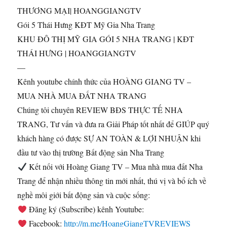
THƯƠNG MẠI| HOANGGIANGTV
Gói
5 Thái Hưng KĐT Mỹ Gia Nha Trang
KHU ĐÔ THỊ MỸ GIA GÓI 5 NHA TRANG | KĐT
THÁI HƯNG | HOANGGIANGTV
—
Kênh youtube chính thức của HOÀNG GIANG TV –
MUA NHÀ MUA ĐẤT NHA TRANG
Chúng tôi chuyên REVIEW BĐS THỰC TẾ NHA
TRANG, Tư vấn và đưa ra Giải Pháp tốt nhất để GIÚP quý
khách hàng có được SỰ AN TOÀN & LỢI NHUẬN khi
đầu tư vào thị trường Bất động sản Nha Trang
Kết nối với Hoàng Giang TV – Mua nhà mua đất Nha
Trang để nhận nhiều thông tin mới nhất, thú vị và bổ ích về
nghề môi giới bất động sản và cuộc sống:
Đăng ký (Subscribe) kênh Youtube:
Facebook:
http://m.me/HoangGiangTVREVIEWS