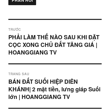
Điều
TRƯỚC
hướng
PHẢI LÀM THẾ NÀO SAU KHI ĐẶT
Bài
CỌC XONG CHỦ ĐẤT TĂNG GIÁ |
viết
bài
trước:
HOANGGIANG TV
viết
TRANG SAU
BÁN ĐẤT SUỐI HIỆP DIÊN
Bài
KHÁNH| 2 mặt tiền, lưng giáp Suối
tiếp
theo:
lớn | HOANGGIANG TV