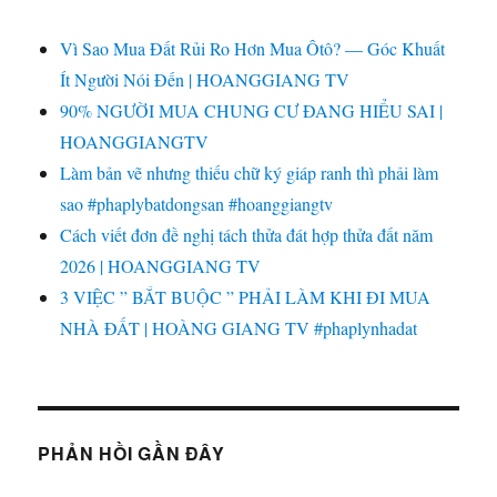
Vì Sao Mua Đất Rủi Ro Hơn Mua Ôtô? — Góc Khuất
Ít Người Nói Đến | HOANGGIANG TV
90% NGƯỜI MUA CHUNG CƯ ĐANG HIỂU SAI |
HOANGGIANGTV
Làm bản vẽ nhưng thiếu chữ ký giáp ranh thì phải làm
sao #phaplybatdongsan #hoanggiangtv
Cách viết đơn đề nghị tách thửa đát hợp thửa đất năm
2026 | HOANGGIANG TV
3 VIỆC ” BẮT BUỘC ” PHẢI LÀM KHI ĐI MUA
NHÀ ĐẤT | HOÀNG GIANG TV #phaplynhadat
PHẢN HỒI GẦN ĐÂY