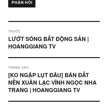
Điều
TRƯỚC
hướng
LƯỚT SÓNG BẤT ĐỘNG SẢN |
Bài
HOANGGIANG TV
viết
bài
trước:
viết
TRANG SAU
[KO NGẬP LỤT ĐÂU] BÁN ĐẤT
Bài
NỀN XUÂN LẠC VĨNH NGỌC NHA
tiếp
theo:
TRANG | HOANGGIANG TV