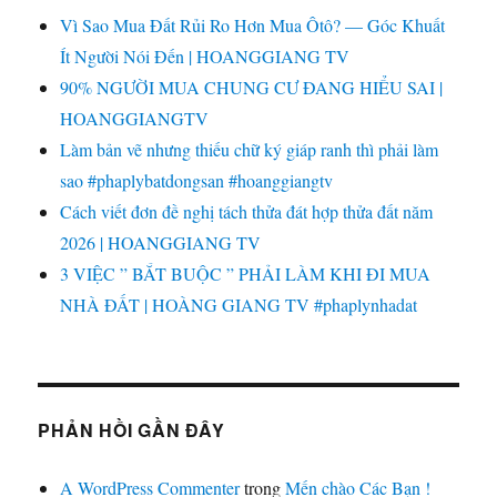
Vì Sao Mua Đất Rủi Ro Hơn Mua Ôtô? — Góc Khuất
Ít Người Nói Đến | HOANGGIANG TV
90% NGƯỜI MUA CHUNG CƯ ĐANG HIỂU SAI |
HOANGGIANGTV
Làm bản vẽ nhưng thiếu chữ ký giáp ranh thì phải làm
sao #phaplybatdongsan #hoanggiangtv
Cách viết đơn đề nghị tách thửa đát hợp thửa đất năm
2026 | HOANGGIANG TV
3 VIỆC ” BẮT BUỘC ” PHẢI LÀM KHI ĐI MUA
NHÀ ĐẤT | HOÀNG GIANG TV #phaplynhadat
PHẢN HỒI GẦN ĐÂY
A WordPress Commenter
trong
Mến chào Các Bạn !