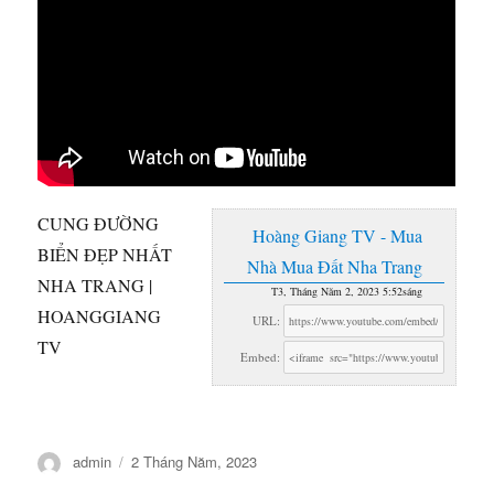
CUNG ĐƯỜNG
Hoàng Giang TV - Mua
BIỂN ĐẸP NHẤT
Nhà Mua Đất Nha Trang
NHA TRANG |
T3, Tháng Năm 2, 2023 5:52sáng
HOANGGIANG
URL:
TV
Embed:
Tác
Đăng
admin
2 Tháng Năm, 2023
giả
vào