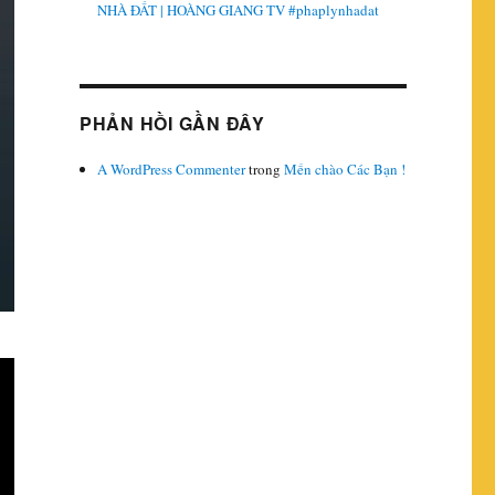
NHÀ ĐẤT | HOÀNG GIANG TV #phaplynhadat
PHẢN HỒI GẦN ĐÂY
A WordPress Commenter
trong
Mến chào Các Bạn !