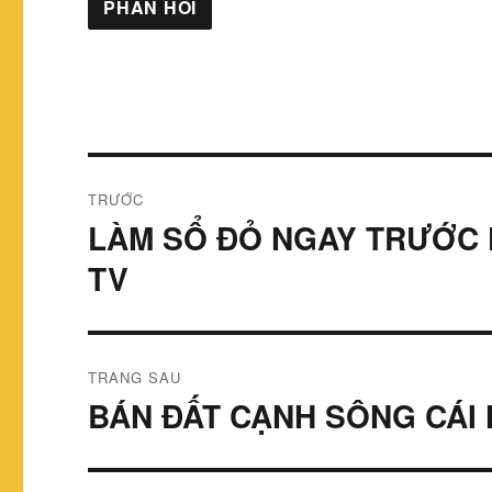
Điều
TRƯỚC
hướng
LÀM SỔ ĐỎ NGAY TRƯỚC 
Bài
viết
bài
TV
trước:
viết
TRANG SAU
BÁN ĐẤT CẠNH SÔNG CÁI
Bài
tiếp
theo: