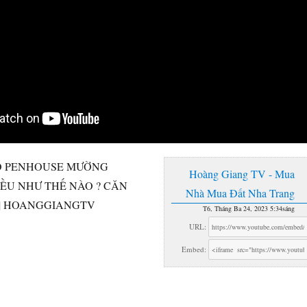
Ộ PENHOUSE MƯỜNG
Hoàng Giang TV - Mua
ỀU NHƯ THẾ NÀO ? CĂN
Nhà Mua Đất Nha Trang
| HOANGGIANGTV
T6, Tháng Ba 24, 2023 5:34sáng
URL:
Embed: