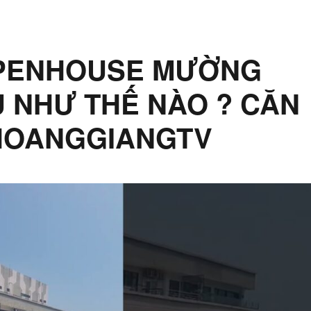
 PENHOUSE MƯỜNG
U NHƯ THẾ NÀO ? CĂN
 HOANGGIANGTV