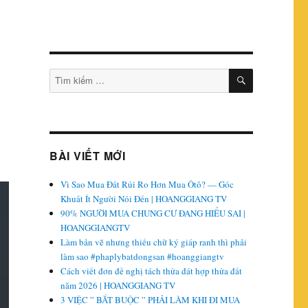
TÌM
Tìm
KIẾM
kiếm:
BÀI VIẾT MỚI
Vì Sao Mua Đất Rủi Ro Hơn Mua Ôtô? — Góc
Khuất Ít Người Nói Đến | HOANGGIANG TV
90% NGƯỜI MUA CHUNG CƯ ĐANG HIỂU SAI |
HOANGGIANGTV
Làm bản vẽ nhưng thiếu chữ ký giáp ranh thì phải
làm sao #phaplybatdongsan #hoanggiangtv
Cách viết đơn đề nghị tách thửa đát hợp thửa đất
năm 2026 | HOANGGIANG TV
3 VIỆC ” BẮT BUỘC ” PHẢI LÀM KHI ĐI MUA