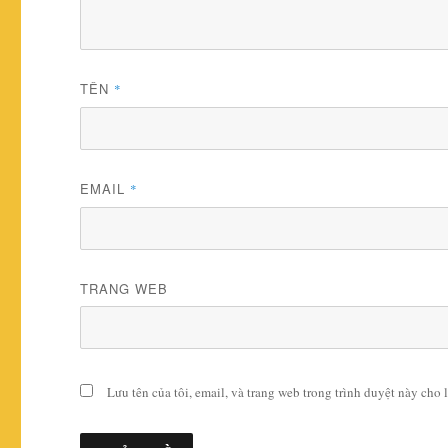
TÊN
*
EMAIL
*
TRANG WEB
Lưu tên của tôi, email, và trang web trong trình duyệt này cho l