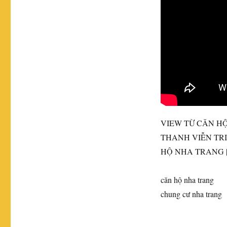
ngày
VIEW TỪ CĂN H
THANH VIỄN TRI
HỘ NHA TRANG 
căn hộ
nha trang
chung cư nha trang