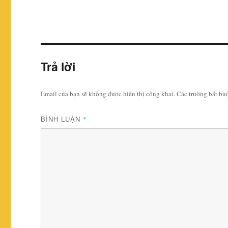
Trả lời
Email của bạn sẽ không được hiển thị công khai.
Các trường bắt b
BÌNH LUẬN
*