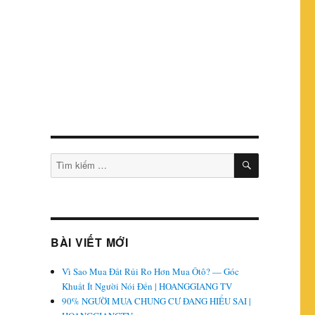
TÌM
Tìm
KIẾM
kiếm:
BÀI VIẾT MỚI
Vì Sao Mua Đất Rủi Ro Hơn Mua Ôtô? — Góc
Khuất Ít Người Nói Đến | HOANGGIANG TV
90% NGƯỜI MUA CHUNG CƯ ĐANG HIỂU SAI |