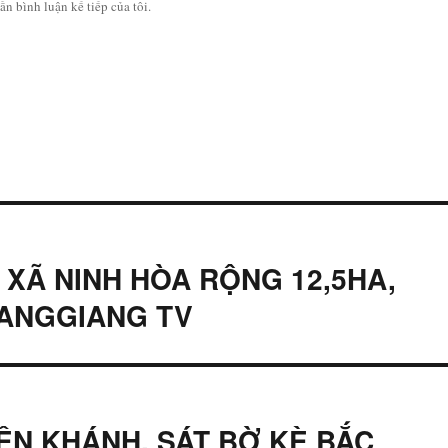
ần bình luận kế tiếp của tôi.
 XÃ NINH HÒA RỘNG 12,5HA,
OANGGIANG TV
IÊN KHÁNH, SÁT BỜ KÈ BẮC