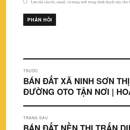
Lưu tên của tôi, email, và trang web trong trình duyệt này cho l
Điều
TRƯỚC
hướng
BÁN ĐẤT XÃ NINH SƠN THỊ
Bài
viết
bài
ĐƯỜNG OTO TẬN NƠI | H
trước:
viết
TRANG SAU
BÁN ĐẤT NỀN THỊ TRẤN D
Bài