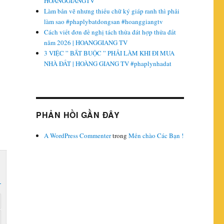
HOANGGIANGTV
Làm bản vẽ nhưng thiếu chữ ký giáp ranh thì phải
làm sao #phaplybatdongsan #hoanggiangtv
Cách viết đơn đề nghị tách thửa đát hợp thửa đất
năm 2026 | HOANGGIANG TV
3 VIỆC ” BẮT BUỘC ” PHẢI LÀM KHI ĐI MUA
NHÀ ĐẤT | HOÀNG GIANG TV #phaplynhadat
PHẢN HỒI GẦN ĐÂY
A WordPress Commenter
trong
Mến chào Các Bạn !