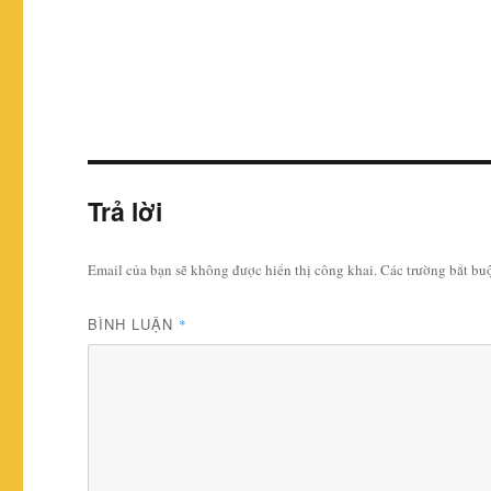
Trả lời
Email của bạn sẽ không được hiển thị công khai.
Các trường bắt b
BÌNH LUẬN
*