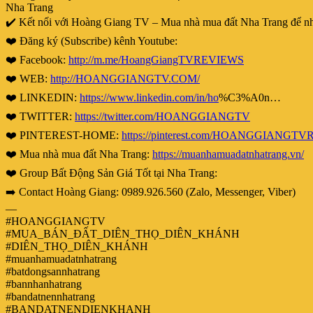
Nha Trang
✔️ Kết nối với Hoàng Giang TV – Mua nhà mua đất Nha Trang để nhận 
❤️ Đăng ký (Subscribe) kênh Youtube:
❤️ Facebook:
http://m.me/HoangGiangTVREVIEWS
❤️ WEB:
http://HOANGGIANGTV.COM/
❤️ LINKEDIN:
https://www.linkedin.com/in/ho
%C3%A0n…
❤️ TWITTER:
https://twitter.com/HOANGGIANGTV
❤️ PINTEREST-HOME:
https://pinterest.com/HOANGGIANGT
❤️ Mua nhà mua đất Nha Trang:
https://muanhamuadatnhatrang.vn/
❤️ Group Bất Động Sản Giá Tốt tại Nha Trang:
➡️ Contact Hoàng Giang: 0989.926.560 (Zalo, Messenger, Viber)
—
#HOANGGIANGTV
#MUA_BÁN_ĐẤT_DIÊN_THỌ_DIÊN_KHÁNH
#DIÊN_THỌ_DIÊN_KHÁNH
#muanhamuadatnhatrang
#batdongsannhatrang
#bannhanhatrang
#bandatnennhatrang
#BANDATNENDIENKHANH