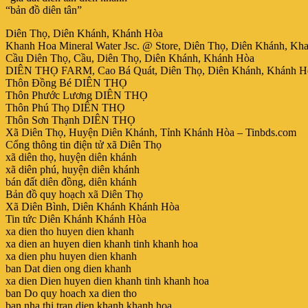
“bản đồ diên tân”
Diên Thọ, Diên Khánh, Khánh Hòa
Khanh Hoa Mineral Water Jsc. @ Store, Diên Thọ, Diên Khánh, Kh
Cầu Diên Thọ, Cầu, Diên Thọ, Diên Khánh, Khánh Hòa
DIÊN THỌ FARM, Cao Bá Quát, Diên Thọ, Diên Khánh, Khánh H
Thôn Đồng Bé DIÊN THỌ
Thôn Phước Lương DIÊN THỌ
Thôn Phú Thọ DIÊN THỌ
Thôn Sơn Thạnh DIÊN THỌ
Xã Diên Thọ, Huyện Diên Khánh, Tỉnh Khánh Hòa – Tinbds.com
Cổng thông tin điện tử xã Diên Thọ
xã diên thọ, huyện diên khánh
xã diên phú, huyện diên khánh
bán đất diên đồng, diên khánh
Bản đồ quy hoạch xã Diên Thọ
Xã Diên Bình, Diên Khánh Khánh Hòa
Tin tức Diên Khánh Khánh Hòa
xa dien tho huyen dien khanh
xa dien an huyen dien khanh tinh khanh hoa
xa dien phu huyen dien khanh
ban Dat dien ong dien khanh
xa dien Dien huyen dien khanh tinh khanh hoa
ban Do quy hoach xa dien tho
ban nha thi tran dien khanh khanh hoa