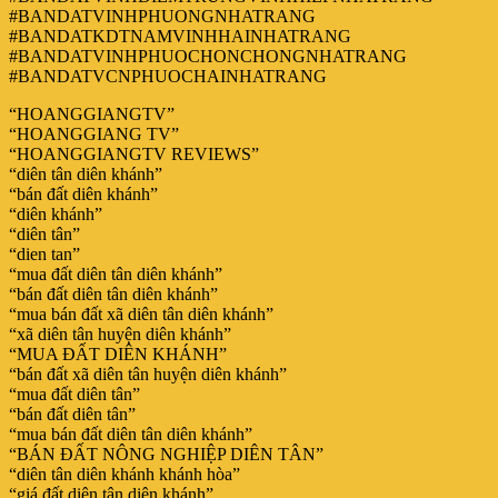
#BANDATVINHPHUONGNHATRANG
#BANDATKDTNAMVINHHAINHATRANG
#BANDATVINHPHUOCHONCHONGNHATRANG
#BANDATVCNPHUOCHAINHATRANG
“HOANGGIANGTV”
“HOANGGIANG TV”
“HOANGGIANGTV REVIEWS”
“diên tân diên khánh”
“bán đất diên khánh”
“diên khánh”
“diên tân”
“dien tan”
“mua đất diên tân diên khánh”
“bán đất diên tân diên khánh”
“mua bán đất xã diên tân diên khánh”
“xã diên tân huyện diên khánh”
“MUA ĐẤT DIÊN KHÁNH”
“bán đất xã diên tân huyện diên khánh”
“mua đất diên tân”
“bán đất diên tân”
“mua bán đất diên tân diên khánh”
“BÁN ĐẤT NÔNG NGHIỆP DIÊN TÂN”
“diên tân diên khánh khánh hòa”
“giá đất diên tân diên khánh”