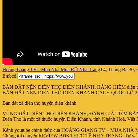
Hoàng Giang TV - Mua Nhà Mua Đất Nha Trang
T4, Tháng Ba 30, 
Embed:
BÁN ĐẤT NỀN DIÊN THỌ DIÊN KHÁNH, HÀNG HIẾM diện tí
BÁN ĐẤT
NỀN DIÊN THỌ DIÊN KHÁNH CÁCH QUỐC LỘ 27C
Bán đất xã diên thọ huyện diên khánh
VÙNG ĐẤT DIÊN THỌ DIÊN KHÁNH, ĐÁNH GIÁ TIỀM NĂ
Diên Thọ là một xã thuộc huyện Diên Khánh, tỉnh Khánh Hoà, Việt 
—-
Kênh youtube chính thức của HOÀNG GIANG TV – MUA N
Chúng tôi chuyên REVIEW BĐS THỰC TẾ NHA TRANG, Tư vấn và đư