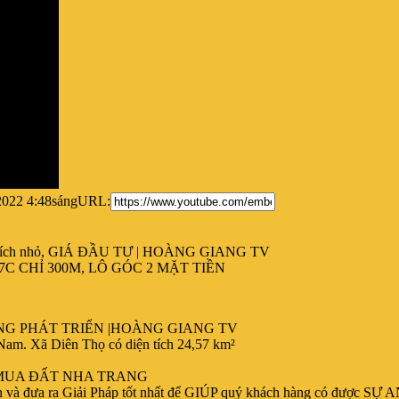
2022 4:48sáng
URL:
ch nhỏ, GIÁ ĐẦU TƯ | HOÀNG GIANG TV
 CHỈ 300M, LÔ GÓC 2 MẶT TIỀN
NG PHÁT TRIỂN |HOÀNG GIANG TV
Nam. Xã Diên Thọ có diện tích 24,57 km²
HÀ MUA ĐẤT NHA TRANG
a ra Giải Pháp tốt nhất để GIÚP quý khách hàng có được SỰ AN