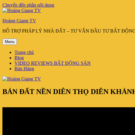
Chuyển đến phần nội dung
Hoàng Giang TV
HỖ TRỢ PHÁP LÝ NHÀ ĐẤT – TƯ VẤN ĐẦU TƯ BẤT ĐỘN
Menu
Trang chủ
Blog
VIDEO REVIEWS BẤT ĐỘNG SẢN
Bán Hàng
BÁN ĐẤT NỀN DIÊN THỌ DIÊN KHÁNH,