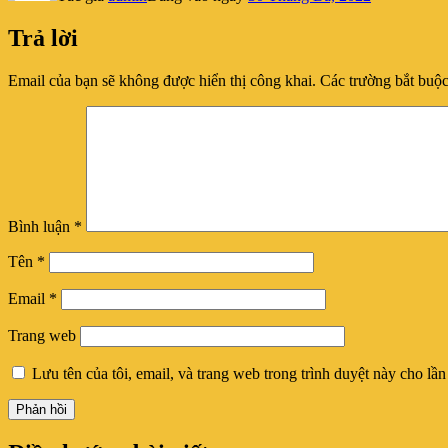
Trả lời
Email của bạn sẽ không được hiển thị công khai.
Các trường bắt buộ
Bình luận
*
Tên
*
Email
*
Trang web
Lưu tên của tôi, email, và trang web trong trình duyệt này cho lần 