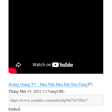
Hoàng Giang TV - Mua Nhà Mua Đất Nha Trang
T7,
Tháng Một 15, 2022 3:17sáng
URL:
Embed: