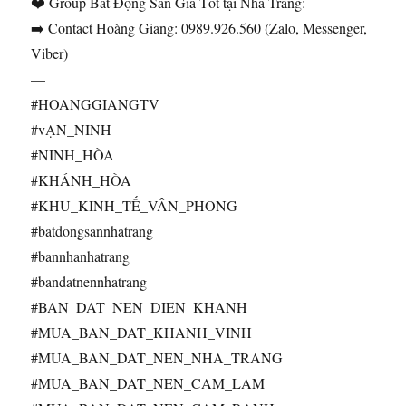
❤️ Group Bất Động Sản Giá Tốt tại Nha Trang:
➡️ Contact Hoàng Giang: 0989.926.560 (Zalo, Messenger,
Viber)
—
#HOANGGIANGTV
#vẠN_NINH
#NINH_HÒA
#KHÁNH_HÒA
#KHU_KINH_TẾ_VÂN_PHONG
#batdongsannhatrang
#bannhanhatrang
#bandatnennhatrang
#BAN_DAT_NEN_DIEN_KHANH
#MUA_BAN_DAT_KHANH_VINH
#MUA_BAN_DAT_NEN_NHA_TRANG
#MUA_BAN_DAT_NEN_CAM_LAM