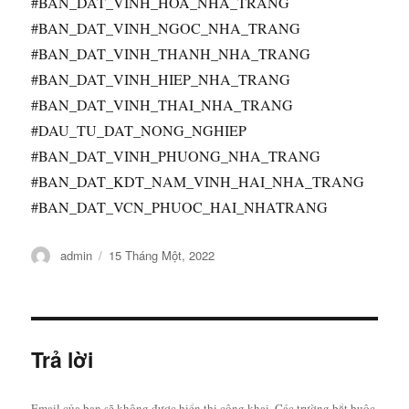
#BAN_DAT_VINH_HOA_NHA_TRANG
#BAN_DAT_VINH_NGOC_NHA_TRANG
#BAN_DAT_VINH_THANH_NHA_TRANG
#BAN_DAT_VINH_HIEP_NHA_TRANG
#BAN_DAT_VINH_THAI_NHA_TRANG
#DAU_TU_DAT_NONG_NGHIEP
#BAN_DAT_VINH_PHUONG_NHA_TRANG
#BAN_DAT_KDT_NAM_VINH_HAI_NHA_TRANG
#BAN_DAT_VCN_PHUOC_HAI_NHATRANG
Tác
Đăng
admin
15 Tháng Một, 2022
giả
vào
ngày
Trả lời
Email của bạn sẽ không được hiển thị công khai.
Các trường bắt buộc