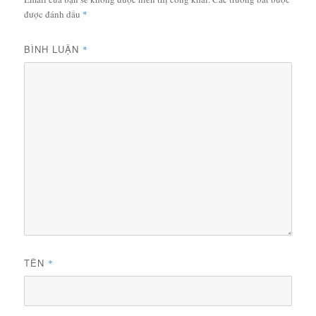
được đánh dấu
*
BÌNH LUẬN
*
TÊN
*