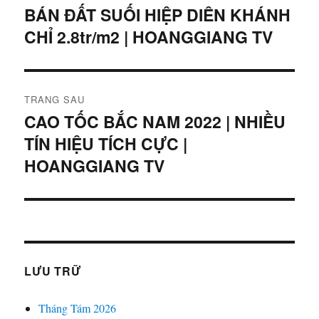
hướng
BÁN ĐẤT SUỐI HIỆP DIÊN KHÁNH
Bài
CHỈ 2.8tr/m2 | HOANGGIANG TV
viết
bài
trước:
viết
TRANG SAU
CAO TỐC BẮC NAM 2022 | NHIỀU
Bài
TÍN HIỆU TÍCH CỰC |
tiếp
theo:
HOANGGIANG TV
LƯU TRỮ
Tháng Tám 2026