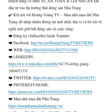
khách hàng có được SỰ AN TOÀN & LỢI NHUẬN khi
đầu tư vào thị trường Bất động sản Nha Trang
✔️ Kết nối với Hoàng Giang TV – Mua nhà mua đất Nha
Trang để nhận nhiều thông tin mới nhất, thú vị và bổ ích về
nghề môi giới bất động sản và cuộc sống:
❤️ Đăng ký (Subscribe) kênh Youtube:
❤️ Facebook:
http://m.me/HoangGiangTVREVIEWS
❤️ WEB:
http://HOANGGIANGTV.COM/
❤️ LINKEDIN:
https://www.linkedin.com/in/ho
%C3%A0ng-giang-
100407133/
❤️ TWITTER:
https://twitter.com/HOANGGIANGTV
❤️ PINTEREST-HOME:
https://pinterest.com/HOANGGIANGTVREVIEWS
❤️ Mua nhà mua đất Nha Trang:
https://muanhamuadatnhatrang.vn/