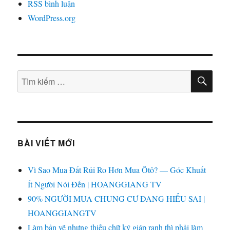
RSS bình luận
WordPress.org
TÌM
Tìm
KIẾ
kiếm:
BÀI VIẾT MỚI
Vì Sao Mua Đất Rủi Ro Hơn Mua Ôtô? — Góc Khuất
Ít Người Nói Đến | HOANGGIANG TV
90% NGƯỜI MUA CHUNG CƯ ĐANG HIỂU SAI |
HOANGGIANGTV
Làm bản vẽ nhưng thiếu chữ ký giáp ranh thì phải làm