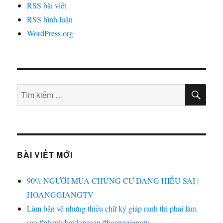
RSS bài viết
RSS bình luận
WordPress.org
TÌM
Tìm
KIẾ
kiếm:
BÀI VIẾT MỚI
90% NGƯỜI MUA CHUNG CƯ ĐANG HIỂU SAI |
HOANGGIANGTV
Làm bản vẽ nhưng thiếu chữ ký giáp ranh thì phải làm
sao #phaplybatdongsan #hoanggiangtv