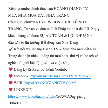
—-
Kênh youtube chính thức của HOÀNG GIANG TV –
MUA NHÀ MUA ĐẤT NHA TRANG
Chúng tôi chuyên REVIEW BĐS THỰC TẾ NHA
TRANG, Tư vấn và đưa ra Giải Pháp tốt nhất để GIÚP quý
khách hàng có được SỰ AN TOÀN & LỢI NHUẬN khi
đầu tư vào thị trường Bất động sản Nha Trang
Kết nối với Hoàng Giang TV – Mua nhà mua đất Nha
Trang để nhận nhiều thông tin mới nhất, thú vị và bổ ích về
nghề môi giới bất động sản và cuộc sống:
Đăng ký (Subscribe) kênh Youtube:
Facebook:
http://m.me/HoangGiangTVREVIEWS
WEB:
http://HOANGGIANGTV.COM/
LINKEDIN:
https://www.linkedin.com/in/ho
%C3%A0ng-giang-
100407133/