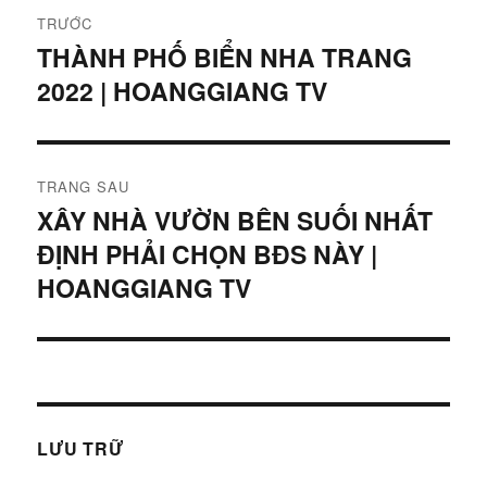
Điều
TRƯỚC
hướng
THÀNH PHỐ BIỂN NHA TRANG
Bài
2022 | HOANGGIANG TV
viết
bài
trước:
viết
TRANG SAU
XÂY NHÀ VƯỜN BÊN SUỐI NHẤT
Bài
ĐỊNH PHẢI CHỌN BĐS NÀY |
tiếp
theo:
HOANGGIANG TV
LƯU TRỮ