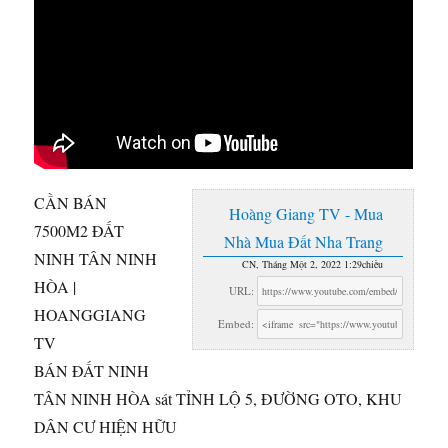
CẦN BÁN
Hoàng Giang TV - Mua
7500M2 ĐẤT
Nhà Mua Đất Nha Trang
NINH TÂN NINH
CN, Tháng Một 2, 2022 1:29chiều
HÒA |
URL:
HOANGGIANG
Embed:
TV
BÁN ĐẤT NINH
TÂN NINH HÒA sát TỈNH LỘ 5,
ĐƯỜNG OTO, KHU
DÂN CƯ HIỆN HỮU