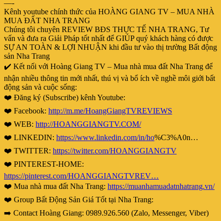
—-
Kênh youtube chính thức của HOÀNG GIANG TV – MUA NHÀ
MUA ĐẤT NHA TRANG
Chúng tôi chuyên REVIEW BĐS THỰC TẾ NHA TRANG, Tư
vấn và đưa ra Giải Pháp tốt nhất để GIÚP quý khách hàng có được
SỰ AN TOÀN & LỢI NHUẬN khi đầu tư vào thị trường Bất động
sản Nha Trang
✔️ Kết nối với Hoàng Giang TV – Mua nhà mua đất Nha Trang để
nhận nhiều thông tin mới nhất, thú vị và bổ ích về nghề môi giới bất
động sản và cuộc sống:
❤️ Đăng ký (Subscribe) kênh Youtube:
❤️ Facebook:
http://m.me/HoangGiangTVREVIEWS
❤️ WEB:
http://HOANGGIANGTV.COM/
❤️ LINKEDIN:
https://www.linkedin.com/in/ho
%C3%A0n…
❤️ TWITTER:
https://twitter.com/HOANGGIANGTV
❤️ PINTEREST-HOME:
https://pinterest.com/HOANGGIANGTVREV…
❤️ Mua nhà mua đất Nha Trang:
https://muanhamuadatnhatrang.vn/
❤️ Group Bất Động Sản Giá Tốt tại Nha Trang:
➡️ Contact Hoàng Giang: 0989.926.560 (Zalo, Messenger, Viber)