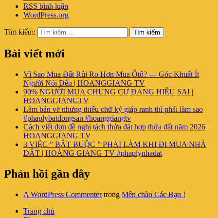
RSS bình luận
WordPress.org
Tìm kiếm:
Tìm kiếm
Bài viết mới
Vì Sao Mua Đất Rủi Ro Hơn Mua Ôtô? — Góc Khuất Ít
Người Nói Đến | HOANGGIANG TV
90% NGƯỜI MUA CHUNG CƯ ĐANG HIỂU SAI |
HOANGGIANGTV
Làm bản vẽ nhưng thiếu chữ ký giáp ranh thì phải làm sao
#phaplybatdongsan #hoanggiangtv
Cách viết đơn đề nghị tách thửa đát hợp thửa đất năm 2026 |
HOANGGIANG TV
3 VIỆC ” BẮT BUỘC ” PHẢI LÀM KHI ĐI MUA NHÀ
ĐẤT | HOÀNG GIANG TV #phaplynhadat
Phản hồi gần đây
A WordPress Commenter
trong
Mến chào Các Bạn !
Trang chủ