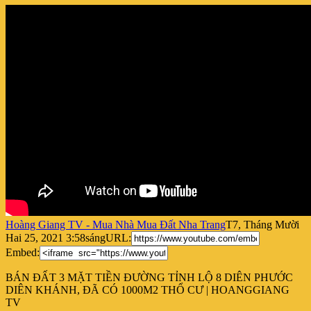
Hoàng Giang TV - Mua Nhà Mua Đất Nha Trang
T7, Tháng Mười
Hai 25, 2021 3:58sáng
URL:
Embed:
BÁN ĐẤT 3 MẶT TIỀN ĐƯỜNG TỈNH LỘ 8 DIÊN PHƯỚC
DIÊN KHÁNH, ĐÃ CÓ 1000M2 THỔ CƯ | HOANGGIANG
TV