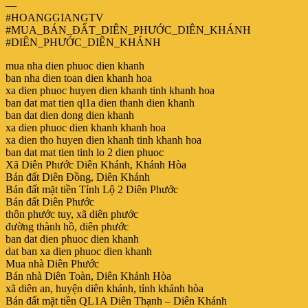
—
#HOANGGIANGTV
#MUA_BÁN_ĐẤT_DIÊN_PHƯỚC_DIÊN_KHÁNH
#DIÊN_PHƯỚC_DIÊN_KHÁNH
mua nha dien phuoc dien khanh
ban nha dien toan dien khanh hoa
xa dien phuoc huyen dien khanh tinh khanh hoa
ban dat mat tien ql1a dien thanh dien khanh
ban dat dien dong dien khanh
xa dien phuoc dien khanh khanh hoa
xa dien tho huyen dien khanh tinh khanh hoa
ban dat mat tien tinh lo 2 dien phuoc
Xã Diên Phước Diên Khánh, Khánh Hòa
Bán đất Diên Đồng, Diên Khánh
Bán đất mặt tiền Tỉnh Lộ 2 Diên Phước
Bán đất Diên Phước
thôn phước tuy, xã diên phước
đường thành hồ, diên phước
ban dat dien phuoc dien khanh
dat ban xa dien phuoc dien khanh
Mua nhà Diên Phước
Bán nhà Diên Toàn, Diên Khánh Hòa
xã diên an, huyện diên khánh, tỉnh khánh hòa
Bán đất mặt tiền QL1A Diên Thạnh – Diên Khánh