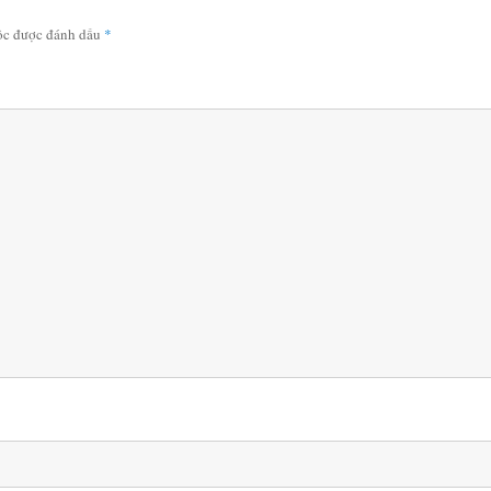
uộc được đánh dấu
*