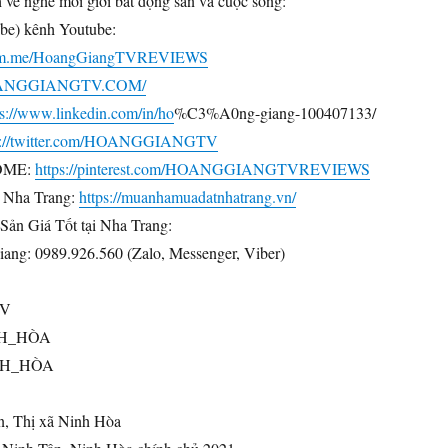
ch về nghề môi giới bất động sản và cuộc sống:
be) kênh Youtube:
//m.me/HoangGiangTVREVIEWS
HOANGGIANGTV.COM/
ps://www.linkedin.com/in/ho
%C3%A0ng-giang-100407133/
s://twitter.com/HOANGGIANGTV
OME:
https://pinterest.com/HOANGGIANGTVREVIEWS
 Nha Trang:
https://muanhamuadatnhatrang.vn/
ản Giá Tốt tại Nha Trang:
ang: 0989.926.560 (Zalo, Messenger, Viber)
V
NH_HÒA
NH_HÒA
n, Thị xã Ninh Hòa