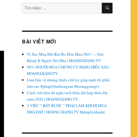
TÌM
Tìm
KIẾM
kiếm:
BÀI VIẾT MỚI
Vì Sao Mua Đất Rủi Ro Hơn Mua Ôtô? — Góc
Khuất Ít Người Nói Đến | HOANGGIANG TV
90% NGƯỜI MUA CHUNG CƯ ĐANG HIỂU SAI |
HOANGGIANGTV
Làm bản vẽ nhưng thiếu chữ ký giáp ranh thì phải
làm sao #phaplybatdongsan #hoanggiangtv
Cách viết đơn đề nghị tách thửa đát hợp thửa đất
năm 2026 | HOANGGIANG TV
3 VIỆC ” BẮT BUỘC ” PHẢI LÀM KHI ĐI MUA
NHÀ ĐẤT | HOÀNG GIANG TV #phaplynhadat