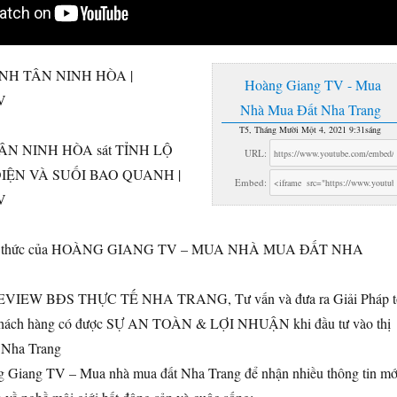
INH TÂN NINH HÒA |
Hoàng Giang TV - Mua
V
Nhà Mua Đất Nha Trang
T5, Tháng Mười Một 4, 2021 9:31sáng
ÂN NINH HÒA sát TỈNH LỘ
URL:
ĐIỆN VÀ SUỐI BAO QUANH |
Embed:
V
ính thức của HOÀNG GIANG TV – MUA NHÀ MUA ĐẤT NHA
REVIEW BĐS THỰC TẾ NHA TRANG, Tư vấn và đưa ra Giải Pháp t
khách hàng có được SỰ AN TOÀN & LỢI NHUẬN khi đầu tư vào thị
 Nha Trang
g Giang TV – Mua nhà mua đất Nha Trang để nhận nhiều thông tin mớ