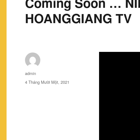
Coming Soon … NI
HOANGGIANG TV
Tác
admin
giả
Đăng
4 Tháng Mười Một, 2021
vào
ngày