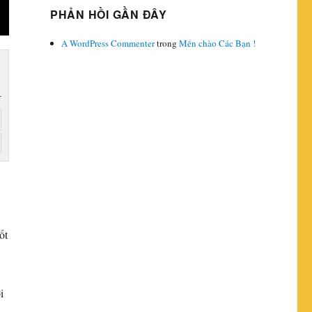
PHẢN HỒI GẦN ĐÂY
A WordPress Commenter
trong
Mến chào Các Bạn !
ốt
i