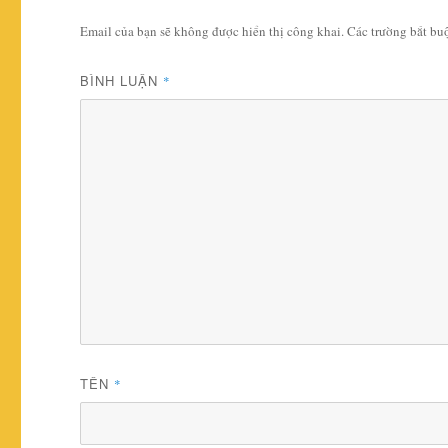
Email của bạn sẽ không được hiển thị công khai.
Các trường bắt b
BÌNH LUẬN
*
TÊN
*