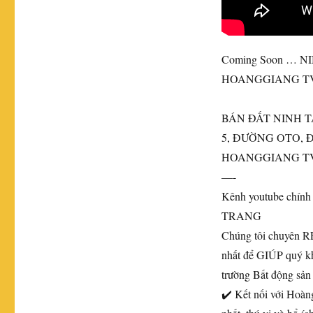
Coming Soon … N
HOANGGIANG T
BÁN ĐẤT NINH T
5, ĐƯỜNG
OTO, 
HOANGGIANG T
—-
Kênh youtube ch
TRANG
Chúng tôi chuyên 
nhất để GIÚP quý 
trường Bất động sản
✔️ Kết nối với Hoàn