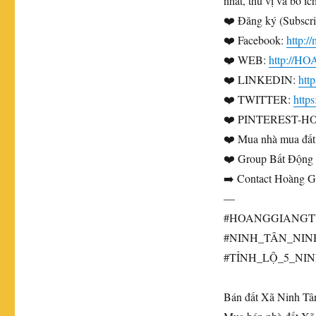
nhất, thú vị và bổ í
❤️ Đăng ký (Subscri
❤️ Facebook:
http:
❤️ WEB:
http://
❤️ LINKEDIN:
htt
❤️ TWITTER:
http
❤️ PINTEREST-H
❤️ Mua nhà mua đất
❤️ Group Bất Động S
➡️ Contact Hoàng Gi
—
#HOANGGIANGT
#NINH_TÂN_NI
#TỈNH_LỘ_5_NI
Bán đất Xã Ninh Tâ