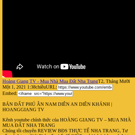
Hoàng Giang TV - Mua Nhà Mua Đất Nha Trang
T2, Tháng Mười
Một 1, 2021 1:38chiều
URL:
Embed:
BÁN ĐẤT PHÚ ÂN NAM DIÊN AN DIÊN KHÁNH |
HOANGGIANG TV
Kênh youtube chính thức của HOÀNG GIANG TV –
MUA NHÀ
MUA ĐẤT NHA TRANG
Chúng tôi chuyên REVIEW BĐS THỰC TẾ NHA TRANG, Tư