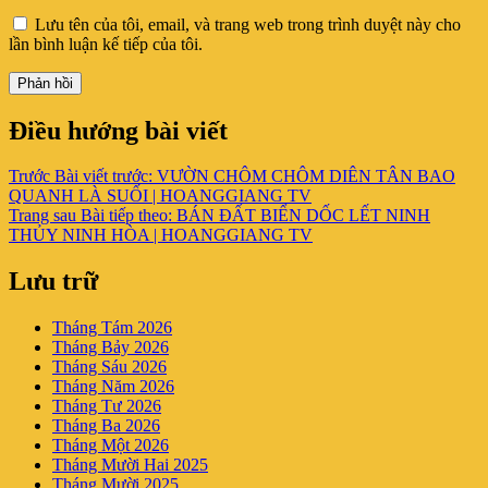
Lưu tên của tôi, email, và trang web trong trình duyệt này cho
lần bình luận kế tiếp của tôi.
Điều hướng bài viết
Trước
Bài viết trước:
VƯỜN CHÔM CHÔM DIÊN TÂN BAO
QUANH LÀ SUỐI | HOANGGIANG TV
Trang sau
Bài tiếp theo:
BÁN ĐẤT BIỂN DỐC LẾT NINH
THỦY NINH HÒA | HOANGGIANG TV
Lưu trữ
Tháng Tám 2026
Tháng Bảy 2026
Tháng Sáu 2026
Tháng Năm 2026
Tháng Tư 2026
Tháng Ba 2026
Tháng Một 2026
Tháng Mười Hai 2025
Tháng Mười 2025