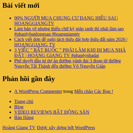
Bài viết mới
90% NGƯỜI MUA CHUNG CƯ ĐANG HIỂU SAI |
HOANGGIANGTV
Làm bản vẽ nhưng thiếu chữ ký giáp ranh thì phải làm sao
#phaplybatdongsan #hoanggiangtv
Cách viết đơn đề nghị tách thửa đát hợp thửa đất năm 2026 |
HOANGGIANG TV
3 VIỆC ” BẮT BUỘC ” PHẢI LÀM KHI ĐI MUA NHÀ
ĐẤT | HOÀNG GIANG TV #phaplynhadat
Phê duyệt đầu tư dự án đường vành đai 3 đoạn từ đường
Nguyễn Tất Thành đến đường Võ Nguyên Giáp
Phản hồi gần đây
A WordPress Commenter
trong
Mến chào Các Bạn !
Trang chủ
Blog
VIDEO REVIEWS BẤT ĐỘNG SẢN
Bán Hàng
Hoàng Giang TV
Được xây dựng bởi WordPress