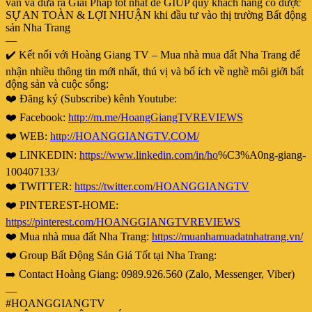
vấn và đưa ra Giải Pháp tốt nhất để GIÚP quý khách hàng có được
SỰ AN TOÀN & LỢI NHUẬN khi đầu tư vào thị trường Bất động
sản Nha Trang
—
✔️ Kết nối với Hoàng Giang TV – Mua nhà mua đất Nha Trang để
nhận nhiều thông tin mới nhất, thú vị và bổ ích về nghề môi giới bất
động sản và cuộc sống:
❤️ Đăng ký (Subscribe) kênh Youtube:
❤️ Facebook:
http://m.me/HoangGiangTVREVIEWS
❤️ WEB:
http://HOANGGIANGTV.COM/
❤️ LINKEDIN:
https://www.linkedin.com/in/ho
%C3%A0ng-giang-
100407133/
❤️ TWITTER:
https://twitter.com/HOANGGIANGTV
❤️ PINTEREST-HOME:
https://pinterest.com/HOANGGIANGTVREVIEWS
❤️ Mua nhà mua đất Nha Trang:
https://muanhamuadatnhatrang.vn/
❤️ Group Bất Động Sản Giá Tốt tại Nha Trang:
➡️ Contact Hoàng Giang: 0989.926.560 (Zalo, Messenger, Viber)
—
#HOANGGIANGTV