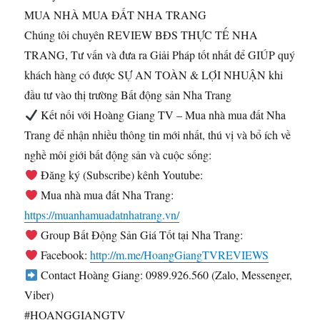
MUA NHÀ MUA ĐẤT NHA TRANG
Chúng tôi chuyên REVIEW BĐS THỰC TẾ NHA
TRANG, Tư vấn và đưa ra Giải Pháp tốt nhất để GIÚP quý
khách hàng có được SỰ AN TOÀN & LỢI NHUẬN khi
đầu tư vào thị trường Bất động sản Nha Trang
Kết nối với Hoàng Giang TV – Mua nhà mua đất Nha
Trang để nhận nhiều thông tin mới nhất, thú vị và bổ ích về
nghề môi giới bất động sản và cuộc sống:
Đăng ký (Subscribe) kênh Youtube: ​
Mua nhà mua đất Nha Trang:
https://muanhamuadatnhatrang.vn/
Group Bất Động Sản Giá Tốt tại Nha Trang: ​
Facebook:
http://m.me/HoangGiangTVREVIEWS
Contact Hoàng Giang: 0989.926.560 (Zalo, Messenger,
Viber)
#HOANGGIANGTV​