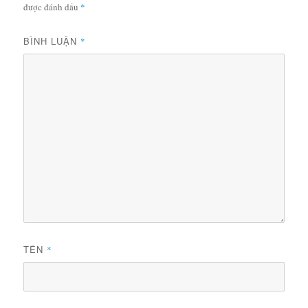
được đánh dấu
*
BÌNH LUẬN
*
TÊN
*