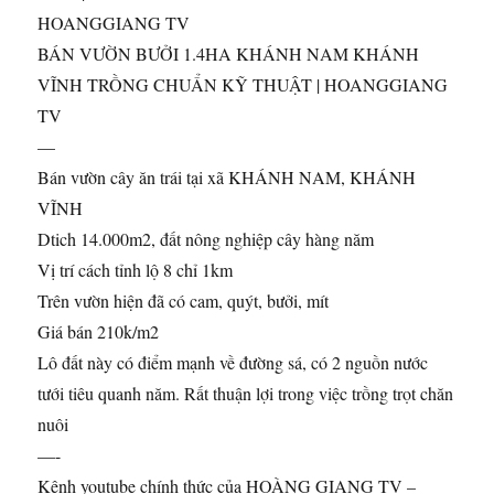
HOANGGIANG TV
BÁN VƯỜN
BƯỞI 1.4HA KHÁNH NAM KHÁNH
VĨNH TRỒNG CHUẨN KỸ THUẬT | HOANGGIANG
TV
—
Bán vườn cây ăn trái tại xã KHÁNH NAM, KHÁNH
VĨNH
Dtich 14.000m2, đất nông nghiệp cây hàng năm
Vị trí cách tỉnh lộ 8 chỉ 1km
Trên vườn hiện đã có cam, quýt, bưởi, mít
Giá bán 210k/m2
Lô đất này có điểm mạnh về đường sá, có 2 nguồn nước
tưới tiêu quanh năm. Rất thuận lợi trong việc trồng trọt chăn
nuôi
—-
Kênh youtube chính thức của HOÀNG GIANG TV –