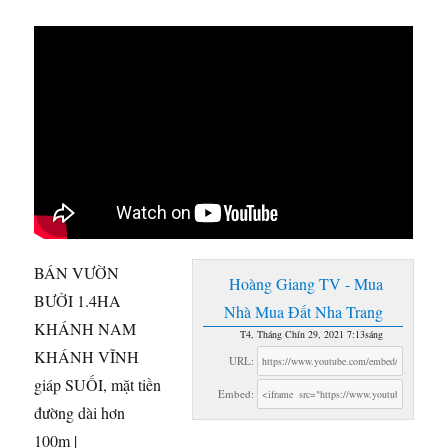
BÁN VƯỜN
Hoàng Giang TV - Mua
BƯỞI 1.4HA
Nhà Mua Đất Nha Trang
KHÁNH NAM
T4, Tháng Chín 29, 2021 7:13sáng
KHÁNH VĨNH
URL:
giáp SUỐI, mặt tiền
Embed:
đường dài hơn
100m |