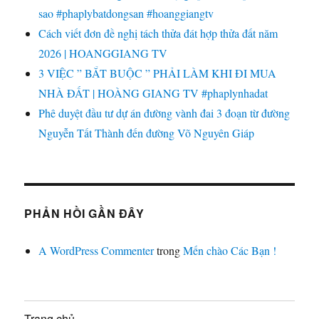
sao #phaplybatdongsan #hoanggiangtv
Cách viết đơn đề nghị tách thửa đát hợp thửa đất năm
2026 | HOANGGIANG TV
3 VIỆC ” BẮT BUỘC ” PHẢI LÀM KHI ĐI MUA
NHÀ ĐẤT | HOÀNG GIANG TV #phaplynhadat
Phê duyệt đầu tư dự án đường vành đai 3 đoạn từ đường
Nguyễn Tất Thành đến đường Võ Nguyên Giáp
PHẢN HỒI GẦN ĐÂY
A WordPress Commenter
trong
Mến chào Các Bạn !
Trang chủ