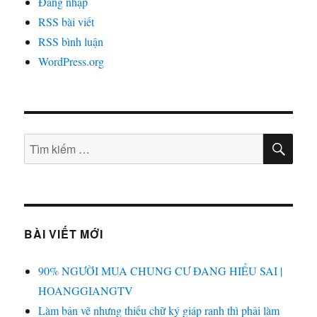
Đăng nhập
RSS bài viết
RSS bình luận
WordPress.org
TÌM
Tìm
KIẾ
kiếm:
BÀI VIẾT MỚI
90% NGƯỜI MUA CHUNG CƯ ĐANG HIỂU SAI |
HOANGGIANGTV
Làm bản vẽ nhưng thiếu chữ ký giáp ranh thì phải làm