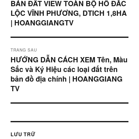
hướng
BÁN ĐẤT VIEW TOÀN BỘ HỒ ĐẮC
Bài
LỘC VĨNH PHƯƠNG, DTICH 1,8HA
viết
bài
trước:
| HOANGGIANGTV
viết
TRANG SAU
HƯỚNG DẪN CÁCH XEM Tên, Màu
Bài
Sắc và Ký Hiệu các loại đất trên
tiếp
theo:
bản đồ địa chính | HOANGGIANG
TV
LƯU TRỮ