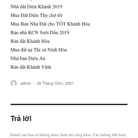
Nhà đất Diên Khánh 2019
Mua Đất Diên Thọ chợ tốt
Mua Bán Nha Đất cho TỐT Khánh Hòa
Bán nhà KCN Suối Dầu 2019
Bán đất Khánh Hòa
Mua đất tại Thị xã Ninh Hòa
Nhà bán Diên An
Bán đất Khánh Vĩnh
Tác
Đăng
admin
29 Tháng Chín, 2021
giả
vào
ngày
Trả lời
Email của bạn sẽ không được hiển thị công khai.
Các trường bắt buộc