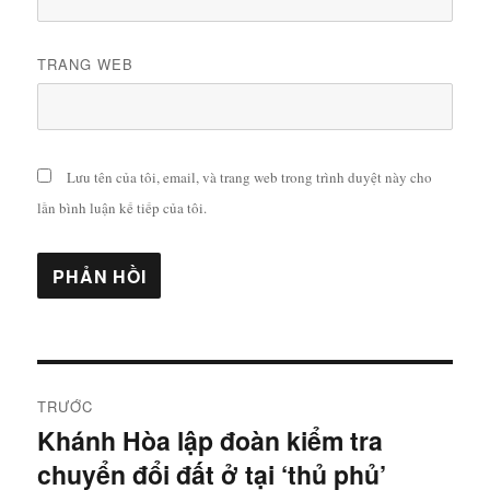
TRANG WEB
Lưu tên của tôi, email, và trang web trong trình duyệt này cho
lần bình luận kế tiếp của tôi.
Điều
TRƯỚC
hướng
Khánh Hòa lập đoàn kiểm tra
Bài
chuyển đổi đất ở tại ‘thủ phủ’
viết
bài