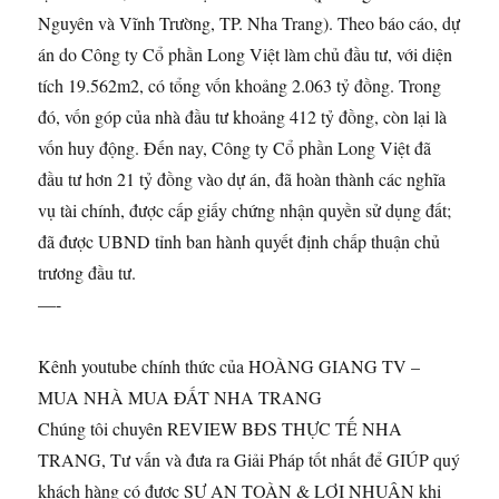
Nguyên và Vĩnh Trường, TP. Nha Trang). Theo báo cáo, dự
án do Công ty Cổ phần Long Việt làm chủ đầu tư, với diện
tích 19.562m2, có tổng vốn khoảng 2.063 tỷ đồng. Trong
đó, vốn góp của nhà đầu tư khoảng 412 tỷ đồng, còn lại là
vốn huy động. Đến nay, Công ty Cổ phần Long Việt đã
đầu tư hơn 21 tỷ đồng vào dự án, đã hoàn thành các nghĩa
vụ tài chính, được cấp giấy chứng nhận quyền sử dụng đất;
đã được UBND tỉnh ban hành quyết định chấp thuận chủ
trương đầu tư.
—-
Kênh youtube chính thức của HOÀNG GIANG TV –
MUA NHÀ MUA ĐẤT NHA TRANG
Chúng tôi chuyên REVIEW BĐS THỰC TẾ NHA
TRANG, Tư vấn và đưa ra Giải Pháp tốt nhất để GIÚP quý
khách hàng có được SỰ AN TOÀN & LỢI NHUẬN khi