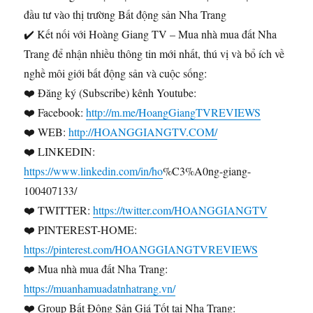
đầu tư vào thị trường Bất động sản Nha Trang
✔️ Kết nối với Hoàng Giang TV – Mua nhà mua đất Nha
Trang để nhận nhiều thông tin mới nhất, thú vị và bổ ích về
nghề môi giới bất động sản và cuộc sống:
❤️ Đăng ký (Subscribe) kênh Youtube:
❤️ Facebook:
http://m.me/HoangGiangTVREVIEWS
❤️ WEB:
http://HOANGGIANGTV.COM/
❤️ LINKEDIN:
https://www.linkedin.com/in/ho
%C3%A0ng-giang-
100407133/
❤️ TWITTER:
https://twitter.com/HOANGGIANGTV
❤️ PINTEREST-HOME:
https://pinterest.com/HOANGGIANGTVREVIEWS
❤️ Mua nhà mua đất Nha Trang:
https://muanhamuadatnhatrang.vn/
❤️ Group Bất Động Sản Giá Tốt tại Nha Trang: