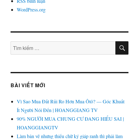
RSS bình luận
WordPress.org
TÌM
Tìm
KIẾ
kiếm:
BÀI VIẾT MỚI
Vì Sao Mua Đất Rủi Ro Hơn Mua Ôtô? — Góc Khuất
Ít Người Nói Đến | HOANGGIANG TV
90% NGƯỜI MUA CHUNG CƯ ĐANG HIỂU SAI |
HOANGGIANGTV
Làm bản vẽ nhưng thiếu chữ ký giáp ranh thì phải làm