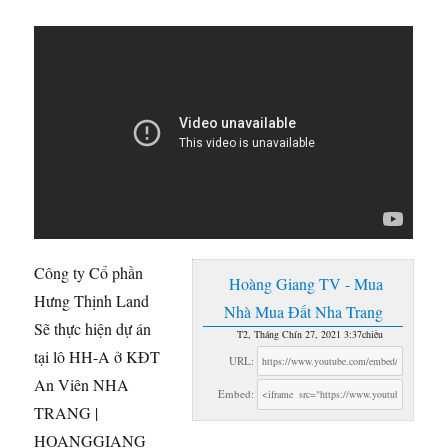
Công ty Cổ phần
Hoàng Giang TV - Mua
Hưng Thịnh Land
Nhà Mua Đất Nha Trang
Sẽ thực hiện dự án
T2, Tháng Chín 27, 2021 3:37chiều
tại lô HH-A ở KĐT
URL:
An Viên NHA
Embed:
TRANG |
HOANGGIANG