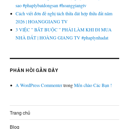
sao #phaplybatdongsan #hoanggiangtv
Cách viết đơn đề nghị tách thửa đát hợp thửa đất năm
2026 | HOANGGIANG TV
3 VIỆC ” BẮT BUỘC ” PHẢI LÀM KHI ĐI MUA
NHÀ ĐẤT | HOÀNG GIANG TV #phaplynhadat
PHẢN HỒI GẦN ĐÂY
A WordPress Commenter
trong
Mến chào Các Bạn !
Trang chủ
Blog