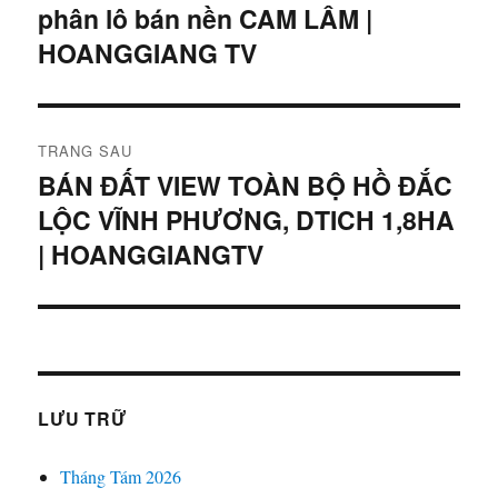
trước:
phân lô bán nền CAM LÂM |
viết
HOANGGIANG TV
TRANG SAU
BÁN ĐẤT VIEW TOÀN BỘ HỒ ĐẮC
Bài
LỘC VĨNH PHƯƠNG, DTICH 1,8HA
tiếp
theo:
| HOANGGIANGTV
LƯU TRỮ
Tháng Tám 2026