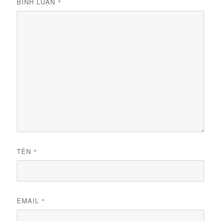
BÌNH LUẬN
*
TÊN
*
EMAIL
*