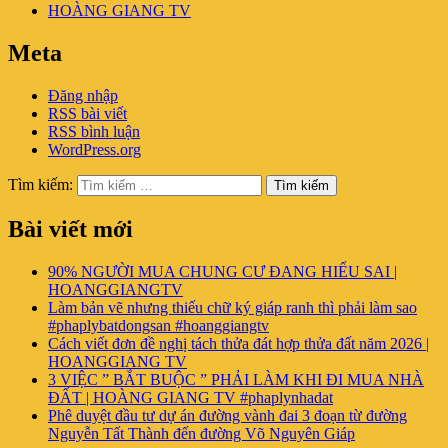
HOÀNG GIANG TV
Meta
Đăng nhập
RSS bài viết
RSS bình luận
WordPress.org
Tìm kiếm:
Tìm kiếm
Bài viết mới
90% NGƯỜI MUA CHUNG CƯ ĐANG HIỂU SAI |
HOANGGIANGTV
Làm bản vẽ nhưng thiếu chữ ký giáp ranh thì phải làm sao
#phaplybatdongsan #hoanggiangtv
Cách viết đơn đề nghị tách thửa đát hợp thửa đất năm 2026 |
HOANGGIANG TV
3 VIỆC ” BẮT BUỘC ” PHẢI LÀM KHI ĐI MUA NHÀ
ĐẤT | HOÀNG GIANG TV #phaplynhadat
Phê duyệt đầu tư dự án đường vành đai 3 đoạn từ đường
Nguyễn Tất Thành đến đường Võ Nguyên Giáp