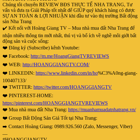
Chúng tôi chuyên REVIEW BĐS THỰC TẾ NHA TRANG, Tư
vấn và đưa ra Giải Pháp tốt nhất để GIÚP quý khách hàng có được
SỰ AN TOÀN & LỢI NHUẬN khi đầu tư vào thị trường Bất động
sản Nha Trang
✔️ Kết nối với Hoàng Giang TV – Mua nhà mua đất Nha Trang để
nhận nhiều thông tin mới nhất, thú vị và bổ ích về nghề môi giới bất
động sản và cuộc sống:
❤️ Đăng ký (Subscribe) kênh Youtube:
❤️ Facebook:
http://m.me/HoangGiangTVREVIEWS
❤️ WEB:
http://HOANGGIANGTV.COM/
❤️ LINKEDIN:
https://www.linkedin.com/in/ho
%C3%A0ng-giang-
100407133/
❤️ TWITTER:
https://twitter.com/HOANGGIANGTV
❤️ PINTEREST-HOME:
https://pinterest.com/HOANGGIANGTVREVIEWS
❤️ Mua nhà mua đất Nha Trang:
https://muanhamuadatnhatrang.vn/
❤️ Group Bất Động Sản Giá Tốt tại Nha Trang:
➡️ Contact Hoàng Giang: 0989.926.560 (Zalo, Messenger, Viber)
—
#HOANGGIANGTV