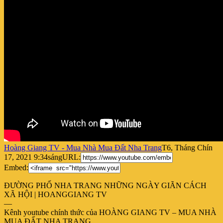
Hoàng Giang TV - Mua Nhà Mua Đất Nha Trang
T6, Tháng Chín
17, 2021 9:34sáng
URL:
Embed:
ĐƯỜNG PHỐ NHA TRANG NHỮNG NGÀY GIÃN CÁCH
XÃ HỘI | HOANGGIANG TV
—
Kênh youtube chính thức của HOÀNG GIANG TV
– MUA NHÀ
MUA ĐẤT NHA TRANG