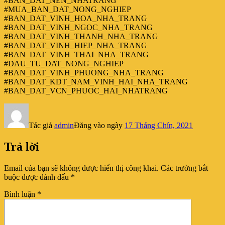
#BAN_DAT_NEN_NHATRANG
#MUA_BAN_DAT_NONG_NGHIEP
#BAN_DAT_VINH_HOA_NHA_TRANG
#BAN_DAT_VINH_NGOC_NHA_TRANG
#BAN_DAT_VINH_THANH_NHA_TRANG
#BAN_DAT_VINH_HIEP_NHA_TRANG
#BAN_DAT_VINH_THAI_NHA_TRANG
#DAU_TU_DAT_NONG_NGHIEP
#BAN_DAT_VINH_PHUONG_NHA_TRANG
#BAN_DAT_KDT_NAM_VINH_HAI_NHA_TRANG
#BAN_DAT_VCN_PHUOC_HAI_NHATRANG
Tác giả
admin
Đăng vào ngày
17 Tháng Chín, 2021
Trả lời
Email của bạn sẽ không được hiển thị công khai.
Các trường bắt
buộc được đánh dấu
*
Bình luận
*