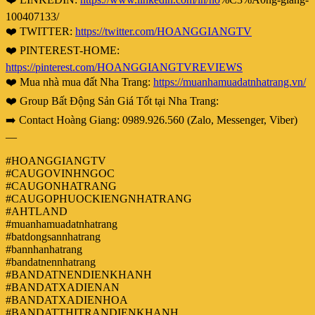
100407133/
❤️ TWITTER:
https://twitter.com/HOANGGIANGTV
❤️ PINTEREST-HOME:
https://pinterest.com/HOANGGIANGTVREVIEWS
❤️ Mua nhà mua đất Nha Trang:
https://muanhamuadatnhatrang.vn/
❤️ Group Bất Động Sản Giá Tốt tại Nha Trang:
➡️ Contact Hoàng Giang: 0989.926.560 (Zalo, Messenger, Viber)
—
#HOANGGIANGTV
#CAUGOVINHNGOC
#CAUGONHATRANG
#CAUGOPHUOCKIENGNHATRANG
#AHTLAND
#muanhamuadatnhatrang
#batdongsannhatrang
#bannhanhatrang
#bandatnennhatrang
#BANDATNENDIENKHANH
#BANDATXADIENAN
#BANDATXADIENHOA
#BANDATTHITRANDIENKHANH