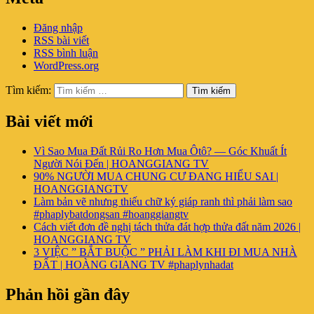
Đăng nhập
RSS bài viết
RSS bình luận
WordPress.org
Tìm kiếm:
Tìm kiếm
Bài viết mới
Vì Sao Mua Đất Rủi Ro Hơn Mua Ôtô? — Góc Khuất Ít
Người Nói Đến | HOANGGIANG TV
90% NGƯỜI MUA CHUNG CƯ ĐANG HIỂU SAI |
HOANGGIANGTV
Làm bản vẽ nhưng thiếu chữ ký giáp ranh thì phải làm sao
#phaplybatdongsan #hoanggiangtv
Cách viết đơn đề nghị tách thửa đát hợp thửa đất năm 2026 |
HOANGGIANG TV
3 VIỆC ” BẮT BUỘC ” PHẢI LÀM KHI ĐI MUA NHÀ
ĐẤT | HOÀNG GIANG TV #phaplynhadat
Phản hồi gần đây