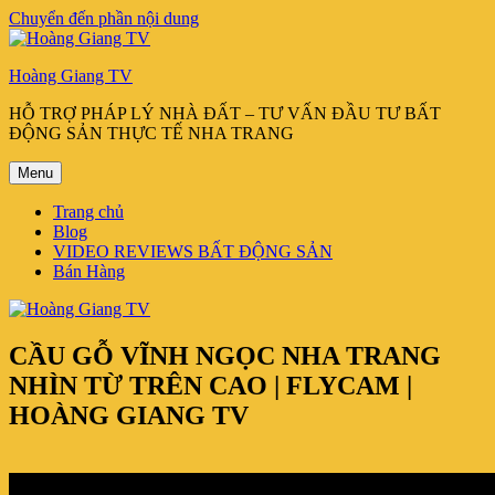
Chuyển đến phần nội dung
Hoàng Giang TV
HỖ TRỢ PHÁP LÝ NHÀ ĐẤT – TƯ VẤN ĐẦU TƯ BẤT
ĐỘNG SẢN THỰC TẾ NHA TRANG
Menu
Trang chủ
Blog
VIDEO REVIEWS BẤT ĐỘNG SẢN
Bán Hàng
CẦU GỖ VĨNH NGỌC NHA TRANG
NHÌN TỪ TRÊN CAO | FLYCAM |
HOÀNG GIANG TV