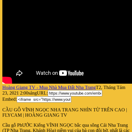
Hoàng Giang TV - Mua Nhà Mua Đất Nha Trang
T2, Tháng Tám
23, 2021 2:00sáng
URL:
Embed:
CẦU GỖ VĨNH NGỌC NHA TRANG NHÌN TỪ TRÊN CAO |
FLYCAM | HOÀNG GIANG TV
Cầu gỗ PhƯỚC Kiểng VĨNH
NGỌC bắc qua sông Cái Nha Trang
(TP Nha Trang, Khánh Hòa) niềm vui của bà con đôi bờ, nhất là các