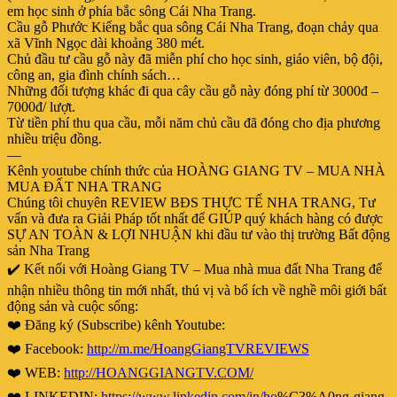
em học sinh ở phía bắc sông Cái Nha Trang.
Cầu gỗ Phước Kiểng bắc qua sông Cái Nha Trang, đoạn chảy qua
xã Vĩnh Ngọc dài khoảng 380 mét.
Chủ đầu tư cầu gỗ này đã miễn phí cho học sinh, giáo viên, bộ đội,
công an, gia đình chính sách…
Những đối tượng khác đi qua cây cầu gỗ này đóng phí từ 3000đ –
7000đ/ lượt.
Từ tiền phí thu qua cầu, mỗi năm chủ cầu đã đóng cho địa phương
nhiều triệu đồng.
—
Kênh youtube chính thức của HOÀNG GIANG TV – MUA NHÀ
MUA ĐẤT NHA TRANG
Chúng tôi chuyên REVIEW BĐS THỰC TẾ NHA TRANG, Tư
vấn và đưa ra Giải Pháp tốt nhất để GIÚP quý khách hàng có được
SỰ AN TOÀN & LỢI NHUẬN khi đầu tư vào thị trường Bất động
sản Nha Trang
✔️ Kết nối với Hoàng Giang TV – Mua nhà mua đất Nha Trang để
nhận nhiều thông tin mới nhất, thú vị và bổ ích về nghề môi giới bất
động sản và cuộc sống:
❤️ Đăng ký (Subscribe) kênh Youtube:
❤️ Facebook:
http://m.me/HoangGiangTVREVIEWS
❤️ WEB:
http://HOANGGIANGTV.COM/
❤️ LINKEDIN:
https://www.linkedin.com/in/ho
%C3%A0ng-giang-