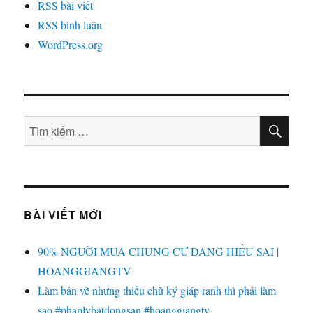
RSS bài viết
RSS bình luận
WordPress.org
TÌM
Tìm
KIẾ
kiếm:
BÀI VIẾT MỚI
90% NGƯỜI MUA CHUNG CƯ ĐANG HIỂU SAI |
HOANGGIANGTV
Làm bản vẽ nhưng thiếu chữ ký giáp ranh thì phải làm
sao #phaplybatdongsan #hoanggiangtv