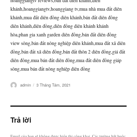
hoanggiangtv reviews,bán đất diên khánh,diên
khánh,hoanggiangtv,hoanggiang tv,mua nhà mua đất diên
khánh,mua đất diên đồng diên khánh,bán đất diên đồng
diên khánh,diên đồng,diên đồng diên khánh khánh
hòa,phan gia xanh garden diên đồng,bán đất diên đồng
view sông,bán đất nông nghiệp diên khánh,mua đất xã diên
đồng,bán đất xã diên đồng,bán đất thôn 2 diên đồng,giá đất
diên đồng,mua bán đất diên đồng,mua đất diên đồng giáp
sông,mua bán đất nông nghiệp diên đồng
Tác
Đăng
admin
3 Tháng Tám, 2021
giả
vào
ngày
Trả lời
Email của bạn sẽ không được hiển thị công khai.
Các trường bắt buộc