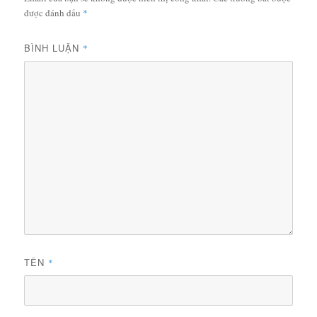
được đánh dấu
*
BÌNH LUẬN
*
TÊN
*