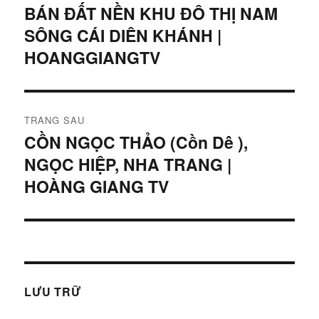
hướng
BÁN ĐẤT NỀN KHU ĐÔ THỊ NAM
Bài
SÔNG CÁI DIÊN KHÁNH |
viết
bài
trước:
HOANGGIANGTV
viết
TRANG SAU
CỒN NGỌC THẢO (Cồn Dê ),
Bài
NGỌC HIỆP, NHA TRANG |
tiếp
theo:
HOÀNG GIANG TV
LƯU TRỮ