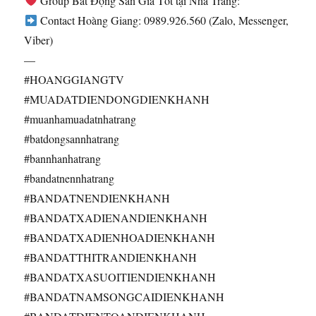
Group Bất Động Sản Giá Tốt tại Nha Trang: ​
Contact Hoàng Giang: 0989.926.560 (Zalo, Messenger,
Viber)
—
#HOANGGIANGTV​
#MUADATDIENDONGDIENKHANH
#muanhamuadatnhatrang​
#batdongsannhatrang​
#bannhanhatrang​
#bandatnennhatrang​
#BANDATNENDIENKHANH​
#BANDATXADIENANDIENKHANH​
#BANDATXADIENHOADIENKHANH​
#BANDATTHITRANDIENKHANH​
#BANDATXASUOITIENDIENKHANH​
#BANDATNAMSONGCAIDIENKHANH​