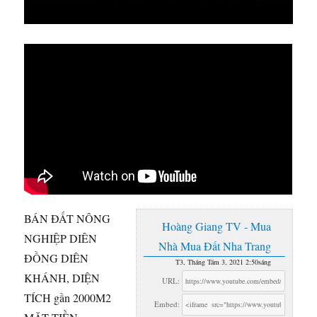
BÁN ĐẤT NÔNG
Hoàng Giang TV - Mua
NGHIỆP DIÊN
Nhà Mua Đất Nha Trang
ĐỒNG DIÊN
T3, Tháng Tám 3, 2021 2:50sáng
KHÁNH, DIỆN
URL:
TÍCH gần 2000M2
Embed: