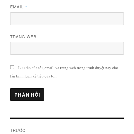
EMAIL
*
TRANG WEB
Lưu tên của tôi, email, và trang web trong trình duyệt này cho
lần bình luận kế tiếp của tôi.
Điều
TRƯỚC