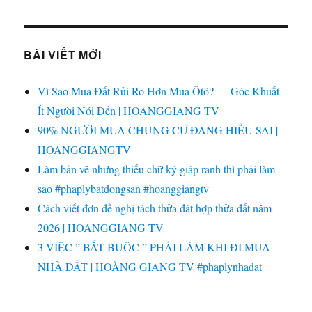
BÀI VIẾT MỚI
Vì Sao Mua Đất Rủi Ro Hơn Mua Ôtô? — Góc Khuất
Ít Người Nói Đến | HOANGGIANG TV
90% NGƯỜI MUA CHUNG CƯ ĐANG HIỂU SAI |
HOANGGIANGTV
Làm bản vẽ nhưng thiếu chữ ký giáp ranh thì phải làm
sao #phaplybatdongsan #hoanggiangtv
Cách viết đơn đề nghị tách thửa đát hợp thửa đất năm
2026 | HOANGGIANG TV
3 VIỆC ” BẮT BUỘC ” PHẢI LÀM KHI ĐI MUA
NHÀ ĐẤT | HOÀNG GIANG TV #phaplynhadat