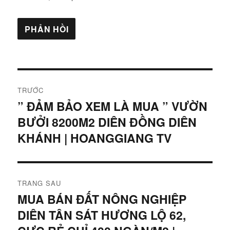
Điều
TRƯỚC
hướng
” ĐẢM BẢO XEM LÀ MUA ” VƯỜN
Bài
BƯỞI 8200M2 DIÊN ĐỒNG DIÊN
viết
bài
trước:
KHÁNH | HOANGGIANG TV
viết
TRANG SAU
MUA BÁN ĐẤT NÔNG NGHIỆP
Bài
DIÊN TÂN SÁT HƯƠNG LỘ 62,
tiếp
theo: