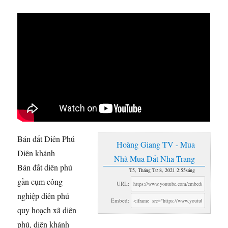
Bán đất Diên Phú
Hoàng Giang TV - Mua
Diên khánh
Nhà Mua Đất Nha Trang
Bán đất diên phú
T5, Tháng Tư 8, 2021 2:55sáng
gần cụm công
URL:
nghiệp diên phú
Embed:
quy hoạch xã diên
phú, diên
khánh