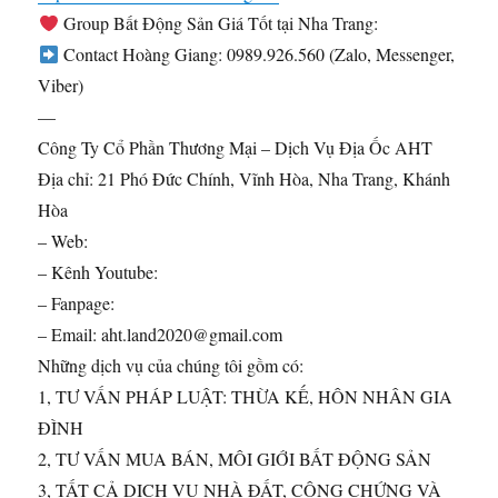
Group Bất Động Sản Giá Tốt tại Nha Trang: ​
Contact Hoàng Giang: 0989.926.560 (Zalo, Messenger,
Viber)
—
Công Ty Cổ Phần Thương Mại – Dịch Vụ Địa Ốc AHT
Địa chỉ: 21 Phó Đức Chính, Vĩnh Hòa, Nha Trang, Khánh
Hòa
– Web: ​
– Kênh Youtube: ​
– Fanpage: ​
– Email: aht.land2020@gmail.com
Những dịch vụ của chúng tôi gồm có:
1, TƯ VẤN PHÁP LUẬT: THỪA KẾ, HÔN NHÂN GIA
ĐÌNH
2, TƯ VẤN MUA BÁN, MÔI GIỚI BẤT ĐỘNG SẢN
3, TẤT CẢ DỊCH VỤ NHÀ ĐẤT, CÔNG CHỨNG VÀ