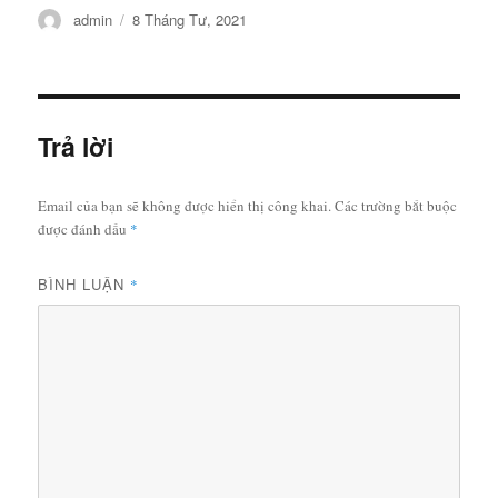
Tác
Đăng
admin
8 Tháng Tư, 2021
giả
vào
ngày
Trả lời
Email của bạn sẽ không được hiển thị công khai.
Các trường bắt buộc
được đánh dấu
*
BÌNH LUẬN
*