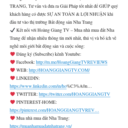
TRANG, Tư vấn và đưa ra Giải Pháp tốt nhất để GIÚP quý
khách hàng có được SỰ AN TOÀN & LỢI NHUẬN khi
đầu tư vào thị trường Bất động sản Nha Trang
Kết nối với Hoàng Giang TV – Mua nhà mua đất Nha
Trang để nhận nhiều thông tin mới nhất, thú vị và bổ ích về
nghề môi giới bất động sản và cuộc sống:
Đăng ký (Subscribe) kênh Youtube: ​
Facebook:
http://m.me/HoangGiangTVREVIEWS
WEB:
http://HOANGGIANGTV.COM/
LINKEDIN:
https://www.linkedin.com/in/ho
%C3%A0n…​
TWITTER:
https://twitter.com/HOANGGIANGTV
PINTEREST-HOME:
https://pinterest.com/HOANGGIANGTVREV…
Mua nhà mua đất Nha Trang:
https://muanhamuadatnhatrang.vn/