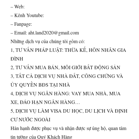
– Web:
– Kênh Youtube:
– Fanpage:
– Email: aht.land2020@gmail.com
Những dịch vụ của chúng tôi gồm có:
1, TƯ VẤN PHÁP LUẬT: THỪA KẾ, HÔN NHÂN GIA
ĐÌNH
2, TƯ VẤN MUA BÁN, MÔI GIỚI BẤT ĐỘNG SẢN
3, TẤT CẢ DỊCH VỤ NHÀ ĐẤT, CÔNG CHỨNG VÀ
ỦY QUYỀN BĐS TẠI NHÀ
4, DỊCH VỤ NGÂN HÀNG: VAY MUA NHÀ, MUA
XE, ĐÁO HẠN NGÂN HÀNG…
5, DỊCH VỤ LÀM VISA DU HỌC, DU LỊCH VÀ ĐỊNH
CƯ NƯỚC NGOÀI
Hân hạnh được phục vụ và nhận được sự ủng hộ, quan tâm
tin tưởng của Quý Khách Hàng