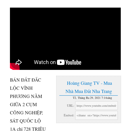
BÁN ĐẤT ĐẮC
Hoàng Giang TV - Mua
LỘC VĨNH
Nhà Mua Đất Nha Trang
PHƯƠNG NẰM
T2, Tháng Ba 29, 2021 7:14sáng
GIỮA 2 CỤM
URL:
CÔNG NGHIỆP,
Embed:
SÁT QUỐC LỘ
1A chỉ 728 TRIỆU