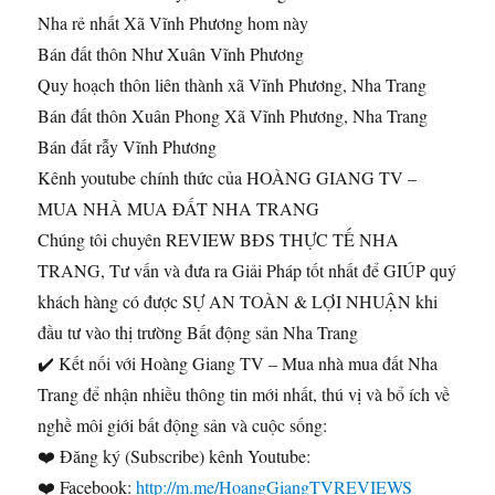
Nha rẻ nhất Xã Vĩnh Phương hom này
Bán đất thôn Như Xuân Vĩnh Phương
Quy hoạch thôn liên thành xã Vĩnh Phương, Nha Trang
Bán đất thôn Xuân Phong Xã Vĩnh Phương, Nha Trang
Bán đất rẫy Vĩnh Phương
Kênh youtube chính thức của HOÀNG GIANG TV –
MUA NHÀ MUA ĐẤT NHA TRANG
Chúng tôi chuyên REVIEW BĐS THỰC TẾ NHA
TRANG, Tư vấn và đưa ra Giải Pháp tốt nhất để GIÚP quý
khách hàng có được SỰ AN TOÀN & LỢI NHUẬN khi
đầu tư vào thị trường Bất động sản Nha Trang
✔️ Kết nối với Hoàng Giang TV – Mua nhà mua đất Nha
Trang để nhận nhiều thông tin mới nhất, thú vị và bổ ích về
nghề môi giới bất động sản và cuộc sống:
❤️ Đăng ký (Subscribe) kênh Youtube:
❤️ Facebook:
http://m.me/HoangGiangTVREVIEWS