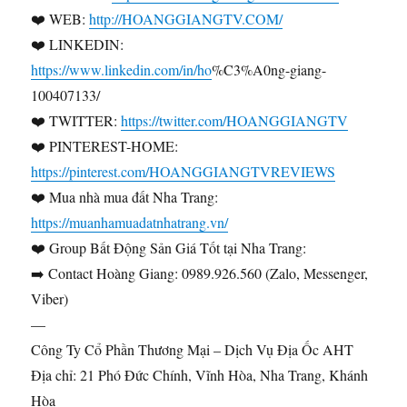
❤️ WEB:
http://HOANGGIANGTV.COM/
❤️ LINKEDIN:
https://www.linkedin.com/in/ho
%C3%A0ng-giang-
100407133/
❤️ TWITTER:
https://twitter.com/HOANGGIANGTV
❤️ PINTEREST-HOME:
https://pinterest.com/HOANGGIANGTVREVIEWS
❤️ Mua nhà mua đất Nha Trang:
https://muanhamuadatnhatrang.vn/
❤️ Group Bất Động Sản Giá Tốt tại Nha Trang:
➡️ Contact Hoàng Giang: 0989.926.560 (Zalo, Messenger,
Viber)
—
Công Ty Cổ Phần Thương Mại – Dịch Vụ Địa Ốc AHT
Địa chỉ: 21 Phó Đức Chính, Vĩnh Hòa, Nha Trang, Khánh
Hòa