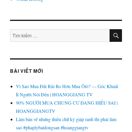
TÌM
Tìm
KIẾ
kiếm:
BÀI VIẾT MỚI
Vì Sao Mua Đất Rủi Ro Hơn Mua Ôtô? — Góc Khuất
Ít Người Nói Đến | HOANGGIANG TV
90% NGƯỜI MUA CHUNG CƯ ĐANG HIỂU SAI |
HOANGGIANGTV
Làm bản vẽ nhưng thiếu chữ ký giáp ranh thì phải làm
sao #phaplybatdongsan #hoanggiangtv