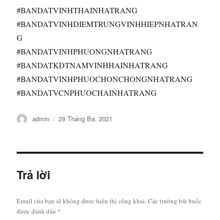
#BANDATVINHTHAINHATRANG
#BANDATVINHDIEMTRUNGVINHHIEPNHATRAN
G
#BANDATVINHPHUONGNHATRANG
#BANDATKDTNAMVINHHAINHATRANG
#BANDATVINHPHUOCHONCHONGNHATRANG
#BANDATVCNPHUOCHAINHATRANG
Tác
Đăng
admin
29 Tháng Ba, 2021
giả
vào
ngày
Trả lời
Email của bạn sẽ không được hiển thị công khai.
Các trường bắt buộc
được đánh dấu
*