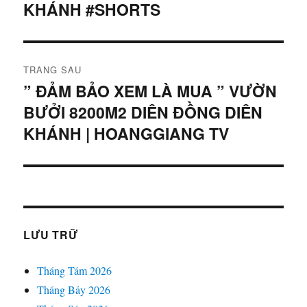
KHÁNH #SHORTS
viết
bài
trước:
viết
TRANG SAU
” ĐẢM BẢO XEM LÀ MUA ” VƯỜN
Bài
BƯỞI 8200M2 DIÊN ĐỒNG DIÊN
tiếp
theo:
KHÁNH | HOANGGIANG TV
LƯU TRỮ
Tháng Tám 2026
Tháng Bảy 2026