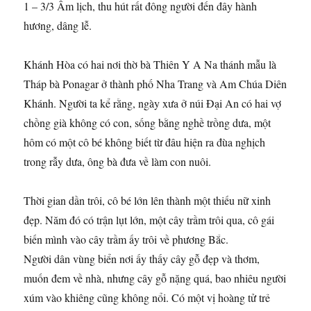
1 – 3/3 Âm lịch, thu hút rất đông người đến đây hành
hương, dâng lễ.
Khánh Hòa có hai nơi thờ bà Thiên Y A Na thánh mẫu là
Tháp bà Ponagar ở thành phố Nha Trang và Am Chúa Diên
Khánh. Người ta kể rằng, ngày xưa ở núi Đại An có hai vợ
chồng già không có con, sống bằng nghề trồng dưa, một
hôm có một cô bé không biết từ đâu hiện ra đùa nghịch
trong rẫy dưa, ông bà đưa về làm con nuôi.
Thời gian dần trôi, cô bé lớn lên thành một thiếu nữ xinh
đẹp. Năm đó có trận lụt lớn, một cây trầm trôi qua, cô gái
biến mình vào cây trầm ấy trôi về phương Bắc.
Người dân vùng biển nơi ấy thấy cây gỗ đẹp và thơm,
muốn đem về nhà, nhưng cây gỗ nặng quá, bao nhiêu người
xúm vào khiêng cũng không nổi. Có một vị hoàng tử trẻ