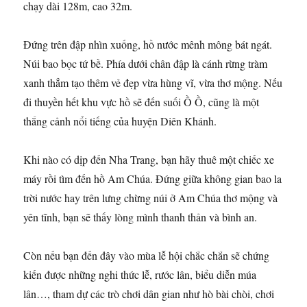
chạy dài 128m, cao 32m.
Đứng trên đập nhìn xuống, hồ nước mênh mông bát ngát.
Núi bao bọc tứ bề. Phía dưới chân đập là cánh rừng tràm
xanh thẳm tạo thêm vẻ đẹp vừa hùng vĩ, vừa thơ mộng. Nếu
đi thuyền hết khu vực hồ sẽ đến suối Ồ Ồ, cũng là một
thắng cảnh nổi tiếng của huyện Diên Khánh.
Khi nào có dịp đến Nha Trang, bạn hãy thuê một chiếc xe
máy rồi tìm đến hồ Am Chúa. Đứng giữa không gian bao la
trời nước hay trên lưng chừng núi ở Am Chúa thơ mộng và
yên tĩnh, bạn sẽ thấy lòng mình thanh thản và bình an.
Còn nếu bạn đến đây vào mùa lễ hội chắc chắn sẽ chứng
kiến được những nghi thức lễ, rước lân, biểu diễn múa
lân…, tham dự các trò chơi dân gian như hò bài chòi, chơi