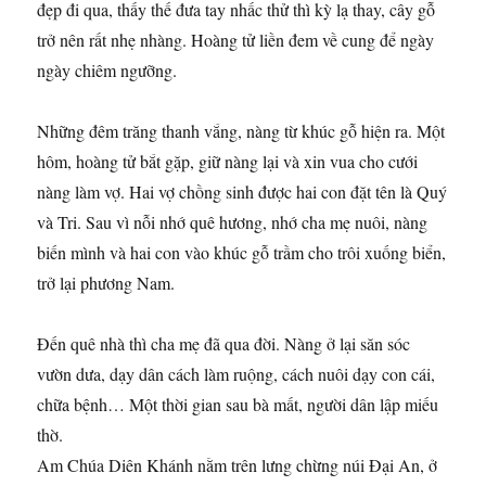
đẹp đi qua, thấy thế đưa tay nhấc thử thì kỳ lạ thay, cây gỗ
trở nên rất nhẹ nhàng. Hoàng tử liền đem về cung để ngày
ngày chiêm ngưỡng.
Những đêm trăng thanh vắng, nàng từ khúc gỗ hiện ra. Một
hôm, hoàng tử bắt gặp, giữ nàng lại và xin vua cho cưới
nàng làm vợ. Hai vợ chồng sinh được hai con đặt tên là Quý
và Tri. Sau vì nỗi nhớ quê hương, nhớ cha mẹ nuôi, nàng
biến mình và hai con vào khúc gỗ trầm cho trôi xuống biển,
trở lại phương Nam.
Đến quê nhà thì cha mẹ đã qua đời. Nàng ở lại săn sóc
vườn dưa, dạy dân cách làm ruộng, cách nuôi dạy con cái,
chữa bệnh… Một thời gian sau bà mất, người dân lập miếu
thờ.
Am Chúa Diên Khánh nằm trên lưng chừng núi Đại An, ở