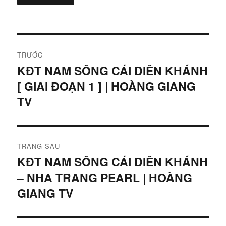
Điều
TRƯỚC
hướng
KĐT NAM SÔNG CÁI DIÊN KHÁNH
Bài
[ GIAI ĐOẠN 1 ] | HOÀNG GIANG
viết
bài
trước:
TV
viết
TRANG SAU
KĐT NAM SÔNG CÁI DIÊN KHÁNH
Bài
– NHA TRANG PEARL | HOÀNG
tiếp
theo:
GIANG TV