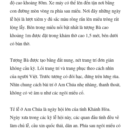
độ cao khoảng 80m. Xe máy có thể lên đến tận nơi bằng
con đường mòn vòng ra phía sau miếu. Nơi đây những ngày
lễ hội là lượt xiêm y đủ sắc màu rồng rắn lên miếu trông rất
lộng lẫy. Bên trong miếu nổi bật nhất là tượng Bà cao
khoảng 1m được đặt trong khám thờ cao 1,5 mét, bên dưới
có bàn thờ.
Tượng Bà được tạo bằng đất nung, nét trang trí đơn giản
không cầu kỳ. Lối trang trí và trang phục theo cách nhìn
của người Việt. Trước tượng có đôi hạc, đứng trên lưng rùa.
Nhìn chung cách bài trí ở Am Chúa nhẹ nhàng, thanh thoát,
không có vẻ âm u như các ngôi miếu cổ.
Tế lễ ở Am Chúa là ngày hội lớn của tỉnh Khánh Hòa.
Ngày xưa trong các kỳ lễ hội này, các quan đầu tỉnh đều về
làm chủ lễ, cầu xin quốc thái, dân an. Phía sau ngôi miếu có