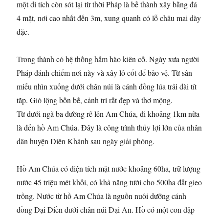
một di tích còn sót lại từ thời Pháp là bề thành xây bằng đá
4 mặt, nơi cao nhất đến 3m, xung quanh có lỗ châu mai dày
đặc.
Trong thành có hệ thống hầm hào kiên cố. Ngày xưa người
Pháp đánh chiếm nơi này và xây lô cốt để bảo vệ. Từ sân
miếu nhìn xuống dưới chân núi là cánh đồng lúa trải dài tít
tắp. Gió lộng bốn bề, cảnh trí rất đẹp và thơ mộng.
Từ dưới ngã ba đường rẽ lên Am Chúa, đi khoảng 1km nữa
là đến hồ Am Chúa. Đây là công trình thủy lợi lớn của nhân
dân huyện Diên Khánh sau ngày giải phóng.
Hồ Am Chúa có diện tích mặt nước khoảng 60ha, trữ lượng
nước 45 triệu mét khối, có khả năng tưới cho 500ha đất gieo
trồng. Nước từ hồ Am Chúa là nguồn nuôi dưỡng cánh
đồng Đại Điền dưới chân núi Đại An. Hồ có một con đập