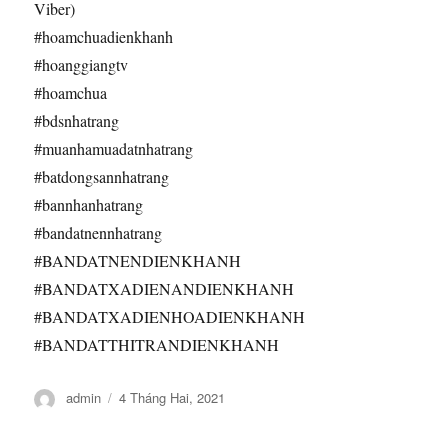
Viber)
#hoamchuadienkhanh
#hoanggiangtv
#hoamchua
#bdsnhatrang
#muanhamuadatnhatrang
#batdongsannhatrang
#bannhanhatrang
#bandatnennhatrang
#BANDATNENDIENKHANH
#BANDATXADIENANDIENKHANH
#BANDATXADIENHOADIENKHANH
#BANDATTHITRANDIENKHANH
Tác
Đăng
admin
4 Tháng Hai, 2021
giả
vào
ngày