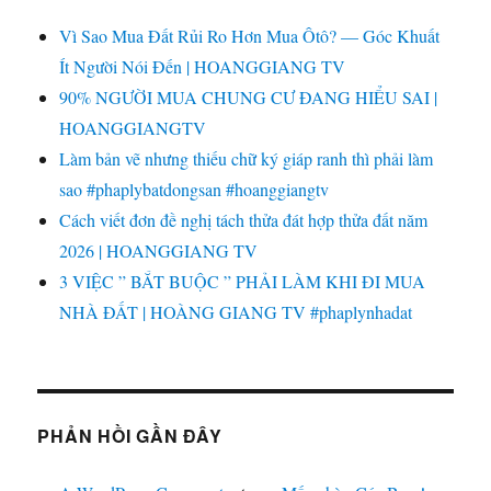
Vì Sao Mua Đất Rủi Ro Hơn Mua Ôtô? — Góc Khuất
Ít Người Nói Đến | HOANGGIANG TV
90% NGƯỜI MUA CHUNG CƯ ĐANG HIỂU SAI |
HOANGGIANGTV
Làm bản vẽ nhưng thiếu chữ ký giáp ranh thì phải làm
sao #phaplybatdongsan #hoanggiangtv
Cách viết đơn đề nghị tách thửa đát hợp thửa đất năm
2026 | HOANGGIANG TV
3 VIỆC ” BẮT BUỘC ” PHẢI LÀM KHI ĐI MUA
NHÀ ĐẤT | HOÀNG GIANG TV #phaplynhadat
PHẢN HỒI GẦN ĐÂY