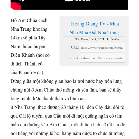
Hồ Am Chúa cách
Hoàng Giang TV - Mua
Nha Trang khoảng
Nhà Mua Đất Nha Trang
14km về phía Tây
T5, Tháng Hai 4, 2021 11:13chiều
Nam thuộc huyện
URL:
Diên Khánh (nơi có
Embed:
di tích
Thành cổ
của Khánh Hòa).
Đứng giữa một không gian bao la trời nước hay trên lưng
chừng núi ở Am Chúa thơ mộng và yên tĩnh, bạn sẽ thấy
lòng mình được thanh thản và bình an…
ừ Nha Trang, theo đường 23 tháng 10, đến Cây dầu đôi rẽ
qua Cải lộ tuyến, qua Cầu mới đi một quãng ngắn có tấm
biển chỉ đường vào Am Chúa, một di tích lịch sử rất lâu đời
nổi tiếng với những lễ hội hằng năm được tổ chức từ mùng